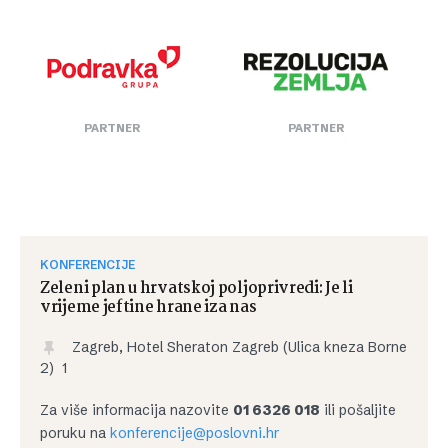
PARTNER
PARTNER
KONFERENCIJE
Zeleni plan u hrvatskoj poljoprivredi: Je li
vrijeme jeftine hrane iza nas
Zagreb, Hotel Sheraton Zagreb (Ulica kneza Borne
2) 1
Za više informacija nazovite
01 6326 018
ili pošaljite
poruku na
konferencije@poslovni.hr