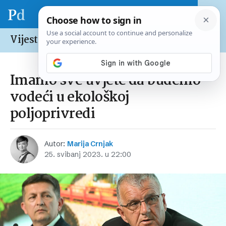
Vijesti /
Hrvatska
Imamo sve uvjete da budemo
vodeći u ekološkoj
poljoprivredi
Autor:
Marija Crnjak
25. svibanj 2023. u 22:00