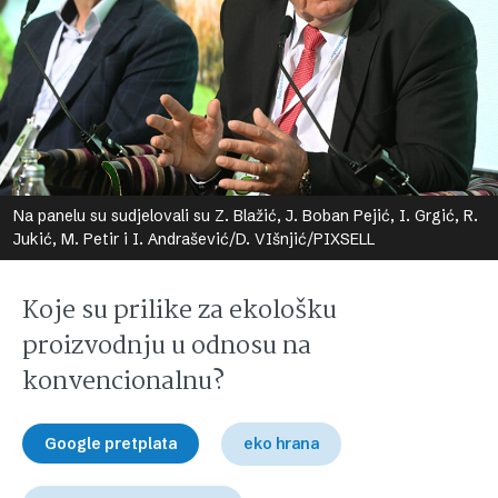
Na panelu su sudjelovali su Z. Blažić, J. Boban Pejić, I. Grgić, R.
Jukić, M. Petir i I. Andrašević/D. VIšnjić/PIXSELL
Koje su prilike za ekološku
proizvodnju u odnosu na
konvencionalnu?
Google pretplata
eko hrana