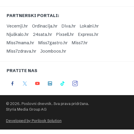
PARTNERSKI PORTALI:
Vecernji.hr
Ordinacija.hr
Diva.hr
Lokalni.hr
Njuškalo.hr
24sata.hr
Pixsell.hr
Express.hr
Miss7mama.hr
Miss7gastro.hr
Miss7.hr
Miss7zdrava.hr
Joomboos.hr
PRATITE NAS
© 2026. Poslovni dnevnik. Sva prava pridržana.
Styria Media Group AG
Developed by Porilook Solution