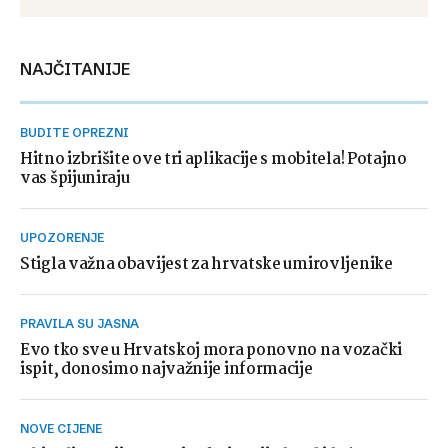
NAJČITANIJE
BUDITE OPREZNI
Hitno izbrišite ove tri aplikacije s mobitela! Potajno
vas špijuniraju
UPOZORENJE
Stigla važna obavijest za hrvatske umirovljenike
PRAVILA SU JASNA
Evo tko sve u Hrvatskoj mora ponovno na vozački
ispit, donosimo najvažnije informacije
NOVE CIJENE