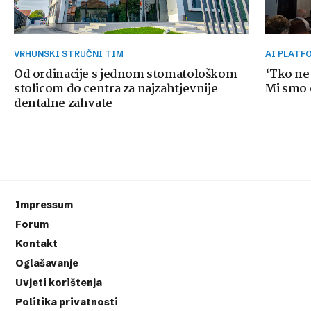
VRHUNSKI STRUČNI TIM
AI PLAT
Od ordinacije s jednom stomatološkom
‘Tko ne
stolicom do centra za najzahtjevnije
Mi smo o
dentalne zahvate
Impressum
Forum
Kontakt
Oglašavanje
Uvjeti korištenja
Politika privatnosti