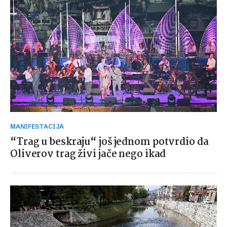
MANIFESTACIJA
“Trag u beskraju“ još jednom potvrdio da
Oliverov trag živi jače nego ikad