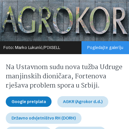
Foto: Marko Lukunić/PIXSELL
Pogledajte galeriju
Na Ustavnom sudu nova tužba Udruge
manjinskih dioničara, Fortenova
rješava problem spora u Srbiji.
Google pretplata
AGKR (Agrokor d.d.)
Državno odvjetništvo RH (DORH)