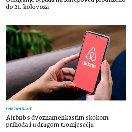
Odlaganje otpada na Karepovcu produženo
do 21. kolovoza
SNAŽAN RAST
Airbnb s dvoznamenkastim skokom
prihoda i u drugom tromjesečju