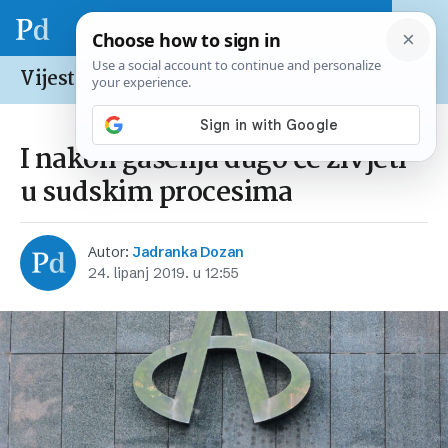
Vijesti /
Hrvatska
I nakon gašenja dugo će živjeti
u sudskim procesima
Autor:
Jadranka Dozan
24. lipanj 2019. u 12:55