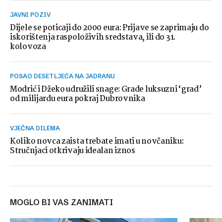
JAVNI POZIV
Dijele se poticaji do 2000 eura: Prijave se zaprimaju do
iskorištenja raspoloživih sredstava, ili do 31.
kolovoza
POSAO DESETLJEĆA NA JADRANU
Modrić i Džeko udružili snage: Grade luksuzni ‘grad’
od milijardu eura pokraj Dubrovnika
VJEČNA DILEMA
Koliko novca zaista trebate imati u novčaniku:
Stručnjaci otkrivaju idealan iznos
MOGLO BI VAS ZANIMATI