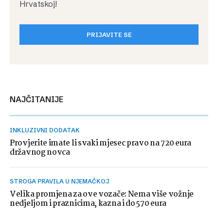
Hrvatskoj!
PRIJAVITE SE
NAJČITANIJE
INKLUZIVNI DODATAK
Provjerite imate li svaki mjesec pravo na 720 eura
državnog novca
STROGA PRAVILA U NJEMAČKOJ
Velika promjena za ove vozače: Nema više vožnje
nedjeljom i praznicima, kazna i do 570 eura