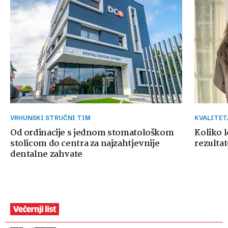
VRHUNSKI STRUČNI TIM
KVALITE
Od ordinacije s jednom stomatološkom
Koliko 
stolicom do centra za najzahtjevnije
rezultat
dentalne zahvate