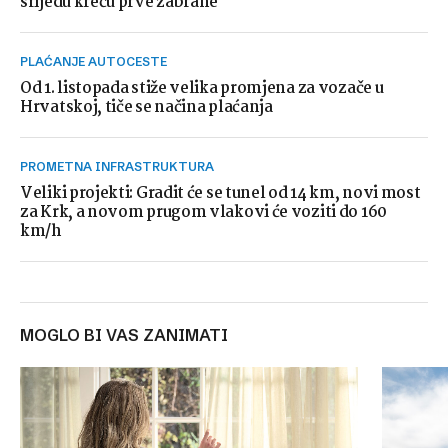
srijedu kreću prve zabrane
PLAĆANJE AUTOCESTE
Od 1. listopada stiže velika promjena za vozače u
Hrvatskoj, tiče se načina plaćanja
PROMETNA INFRASTRUKTURA
Veliki projekti: Gradit će se tunel od 14 km, novi most
za Krk, a novom prugom vlakovi će voziti do 160
km/h
MOGLO BI VAS ZANIMATI