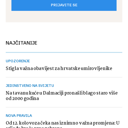
PRIJAVITE SE
NAJČITANIJE
UPOZORENJE
Stigla važna obavijest za hrvatske umirovljenike
JEDINSTVENO NA SVIJETU
Na tavanu kuće u Dalmaciji pronašli blago staro više
od 2000 godina
NOVA PRAVILA
Od 12. kolovoza čeka nas iznimno važna promjena: U