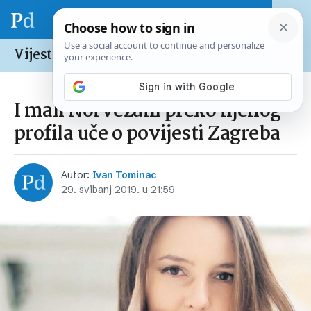
Vijesti /
Hrvatska
I mali Norvežani preko njenog
profila uče o povijesti Zagreba
Autor:
Ivan Tominac
29. svibanj 2019. u 21:59