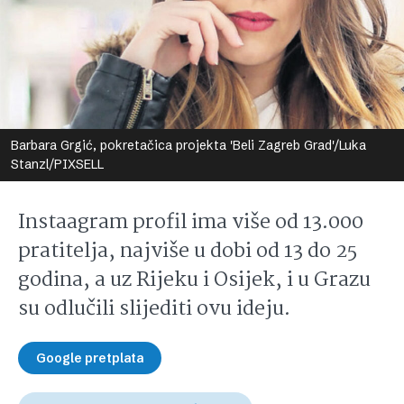
Barbara Grgić, pokretačica projekta 'Beli Zagreb Grad'/Luka
Stanzl/PIXSELL
Instaagram profil ima više od 13.000
pratitelja, najviše u dobi od 13 do 25
godina, a uz Rijeku i Osijek, i u Grazu
su odlučili slijediti ovu ideju.
Google pretplata