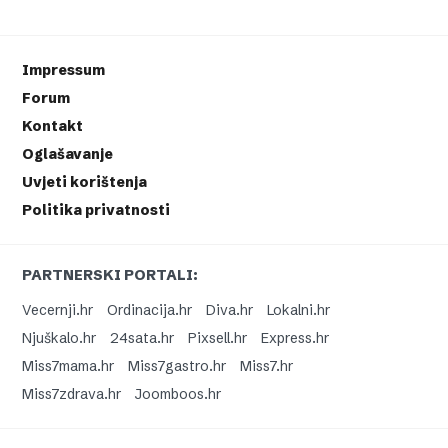
Impressum
Forum
Kontakt
Oglašavanje
Uvjeti korištenja
Politika privatnosti
PARTNERSKI PORTALI:
Vecernji.hr
Ordinacija.hr
Diva.hr
Lokalni.hr
Njuškalo.hr
24sata.hr
Pixsell.hr
Express.hr
Miss7mama.hr
Miss7gastro.hr
Miss7.hr
Miss7zdrava.hr
Joomboos.hr