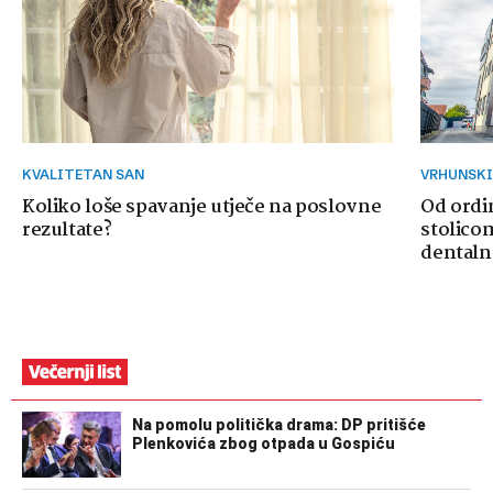
KVALITETAN SAN
VRHUNSK
Koliko loše spavanje utječe na poslovne
Od ordi
rezultate?
stolicom
dentaln