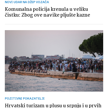
NOVI UDAR NA DŽEP VOZAČA
Komunalna policija krenula u veliku
čistku: Zbog ove navike pljušte kazne
POZITIVNI POKAZATELJI
Hrvatski turizam u plusu u srpnju i u prvih