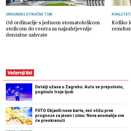
VRHUNSKI STRUČNI TIM
KVALITE
Od ordinacije s jednom stomatološkom
Koliko 
stolicom do centra za najzahtjevnije
rezultat
dentalne zahvate