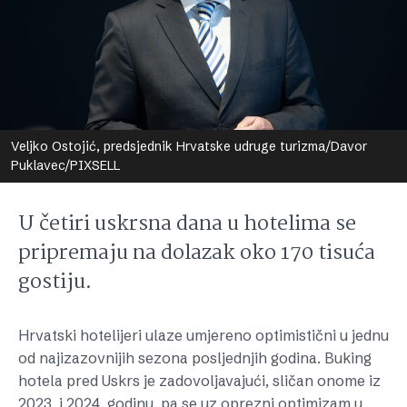
Veljko Ostojić, predsjednik Hrvatske udruge turizma/Davor
Puklavec/PIXSELL
U četiri uskrsna dana u hotelima se
pripremaju na dolazak oko 170 tisuća
gostiju.
Hrvatski hotelijeri ulaze umjereno optimistični u jednu
od najizazovnijih sezona posljednjih godina. Buking
hotela pred Uskrs je zadovoljavajući, sličan onome iz
2023. i 2024. godinu, pa se uz oprezni optimizam u