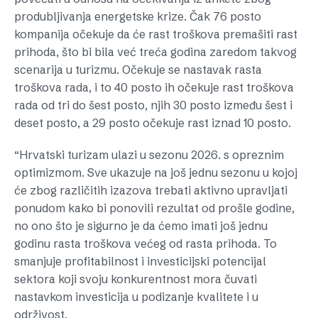
produbljivanja energetske krize. Čak 76 posto
kompanija očekuje da će rast troškova premašiti rast
prihoda, što bi bila već treća godina zaredom takvog
scenarija u turizmu. Očekuje se nastavak rasta
troškova rada, i to 40 posto ih očekuje rast troškova
rada od tri do šest posto, njih 30 posto između šest i
deset posto, a 29 posto očekuje rast iznad 10 posto.
“Hrvatski turizam ulazi u sezonu 2026. s opreznim
optimizmom. Sve ukazuje na još jednu sezonu u kojoj
će zbog različitih izazova trebati aktivno upravljati
ponudom kako bi ponovili rezultat od prošle godine,
no ono što je sigurno je da ćemo imati još jednu
godinu rasta troškova većeg od rasta prihoda. To
smanjuje profitabilnost i investicijski potencijal
sektora koji svoju konkurentnost mora čuvati
nastavkom investicija u podizanje kvalitete i u
održivost.