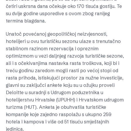
četiri uskrsna dana očekuje oko 170 tisuća gostiju. Te
su dvije godine usporedive s ovom zbog ranijeg
termina blagdana.
Unatoč povećanoj geopolitičkoj neizvjesnosti,
hotelijeri u ovu turističku sezonu ulaze s trenutačno
stabilnom razinom rezervacija i opreznim
optimizmom u vezi daljnjeg razvoja turističke sezone,
ali i s očekivanjima nastavka rasta troškova, koji bi i
treću godinu zaredom mogli rasti po većoj stopi od
rasta prihoda, istiskujući prostor za nužne investicije,
glavni su zaključci ankete koju su u ožujku proveli
Deloitte u suradnji s Udrugom poduzetnika u
hotelijerstvu Hrvatske (UPUHH) i Hrvatskom udrugom
turizma (HUT). Anketa je obuhvatila turističke
kompanije koje zajedno raspolažu s ukupno 259
hotela i kampova i više od 51 tisuću smještajnih
jedinica.