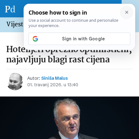
Vijesti /
Hrvatska
Hotelijeri oprezno optimistični,
najavljuju blagi rast cijena
Autor:
Siniša Malus
01. travanj 2026. u 13:40