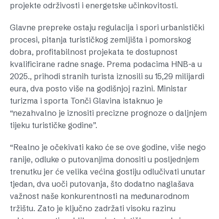
projekte održivosti i energetske učinkovitosti.
Glavne prepreke ostaju regulacija i spori urbanistički
procesi, pitanja turističkog zemljišta i pomorskog
dobra, profitabilnost projekata te dostupnost
kvalificirane radne snage. Prema podacima HNB-a u
2025., prihodi stranih turista iznosili su 15,29 milijardi
eura, dva posto više na godišnjoj razini. Ministar
turizma i sporta Tonči Glavina istaknuo je
“nezahvalno je iznositi precizne prognoze o daljnjem
tijeku turističke godine”.
“Realno je očekivati kako će se ove godine, više nego
ranije, odluke o putovanjima donositi u posljednjem
trenutku jer će velika većina gostiju odlučivati unutar
tjedan, dva uoči putovanja, što dodatno naglašava
važnost naše konkurentnosti na međunarodnom
tržištu. Zato je ključno zadržati visoku razinu