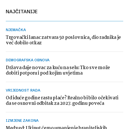
NAJČITANIJE
NJEMAČKA
Trgovački lanac zatvara 50 poslovnica, dio radnika je
već dobilo otkaz
DEMOGRAFSKA OBNOVA
Država daje novac za kuću na selu: Tko sve može
dobiti potporu i pod kojim uvjetima
VRIJEDNOST RADA
Od iduće godine rastu plaće? Realno bi bilo očekivati
da se osnovni odbitak za 2027. godinu poveća
IZMJENE ZAKONA
Medved: Ukinut ćemo umanjenje braniteljskih