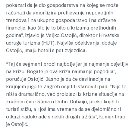
pokazati da je dio gospodarstva na kojeg se može
računati da amortizira prelijevanje nepovoljnih
trendova i na ukupno gospodarstvo i na državne
financije, kao što je to bilo u krizama prethodnih
godina”, izjavio je Veljko Ostojić, direktor Hrvatske
udruge turizma (HUT). Najviša očekivanja, dodaje
Ostojić, imaju hoteli s pet zvjezdica.
“Taj će segment proći najbolje jer je najmanje osjetljiv
na krizu. Bogate je ova kriza najmanje pogodila”,
poručuje Ostojić. Jasno je da će destinacije na
krajnjem jugu te Zagreb osjetiti stanoviti pad. “Nije to
ništa dramatično, već proizlazi iz krizne situacije na
zračnim čvorištima u Dohi i Dubaiju, preko kojih ti
turisti stižu, a i još ima vremena da se djelomično ti
otkazi nadoknade s nekih drugih tržišta”, komentirao
je Ostojić.