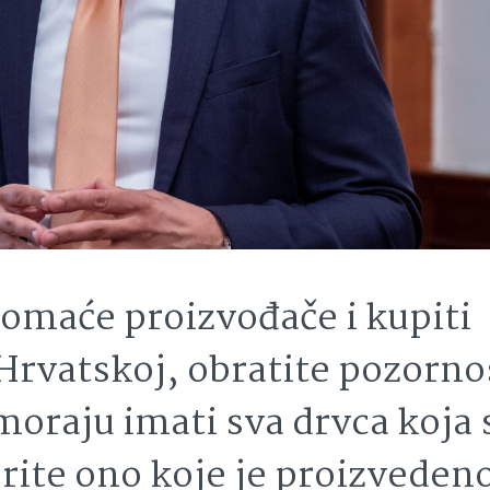
 domaće proizvođače i kupiti
Hrvatskoj, obratite pozorno
oraju imati sva drvca koja 
erite ono koje je proizveden