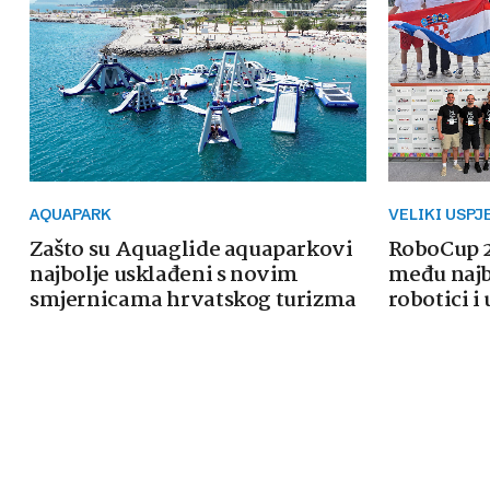
AQUAPARK
VELIKI USPJ
Zašto su Aquaglide aquaparkovi
RoboCup 2
najbolje usklađeni s novim
među najb
smjernicama hrvatskog turizma
robotici i