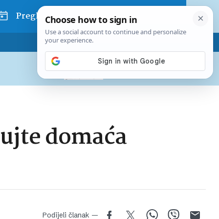
Pregled dana
Pretplatite se na Poslovni
Već od
10 EUR
mjesečno
pujte domaća
Podijeli članak —