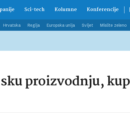
anije
Sci-tech
Kolumne
Konferencije
Hrvatska
Regija
Europska unija
Svijet
Mislite zeleno
tsku proizvodnju, ku