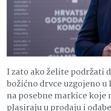
I zato ako želite podržati
božićno drvce uzgojeno u 
na posebne markice koje m
plasiraju u prodaju i odab