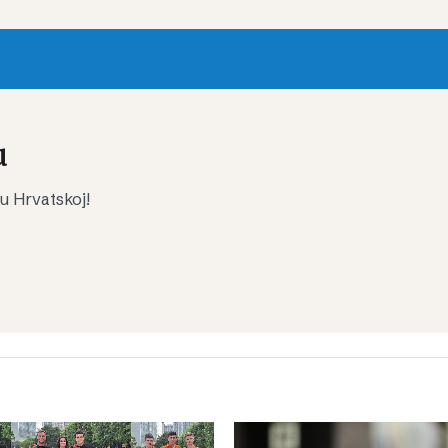
u
 u Hrvatskoj!