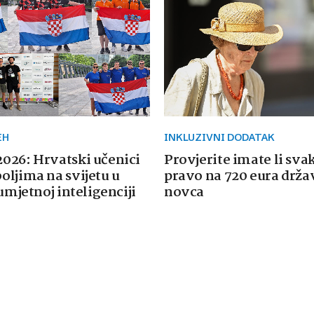
EH
INKLUZIVNI DODATAK
026: Hrvatski učenici
Provjerite imate li sva
oljima na svijetu u
pravo na 720 eura drž
 umjetnoj inteligenciji
novca