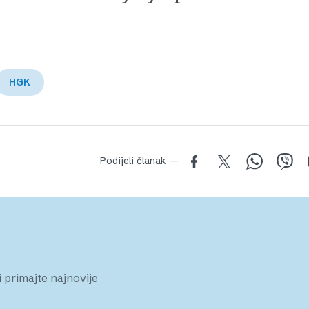
HGK
Podijeli članak —
 primajte najnovije