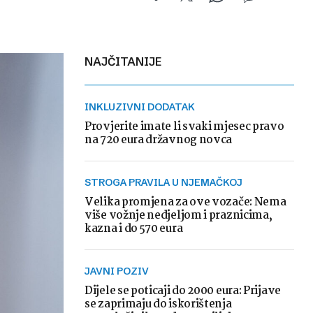
NAJČITANIJE
INKLUZIVNI DODATAK
Provjerite imate li svaki mjesec pravo
na 720 eura državnog novca
STROGA PRAVILA U NJEMAČKOJ
Velika promjena za ove vozače: Nema
više vožnje nedjeljom i praznicima,
kazna i do 570 eura
JAVNI POZIV
Dijele se poticaji do 2000 eura: Prijave
se zaprimaju do iskorištenja