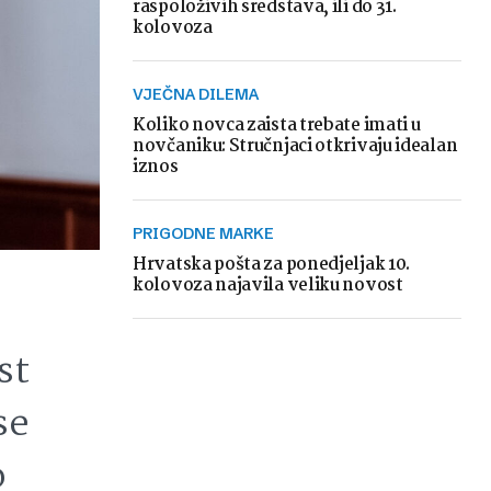
raspoloživih sredstava, ili do 31.
kolovoza
VJEČNA DILEMA
Koliko novca zaista trebate imati u
novčaniku: Stručnjaci otkrivaju idealan
iznos
PRIGODNE MARKE
Hrvatska pošta za ponedjeljak 10.
kolovoza najavila veliku novost
st
se
o