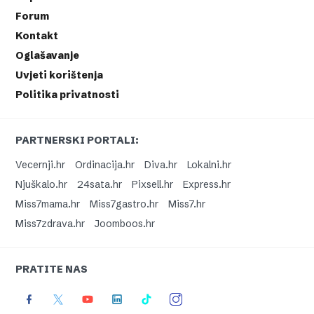
Forum
Kontakt
Oglašavanje
Uvjeti korištenja
Politika privatnosti
PARTNERSKI PORTALI:
Vecernji.hr
Ordinacija.hr
Diva.hr
Lokalni.hr
Njuškalo.hr
24sata.hr
Pixsell.hr
Express.hr
Miss7mama.hr
Miss7gastro.hr
Miss7.hr
Miss7zdrava.hr
Joomboos.hr
PRATITE NAS