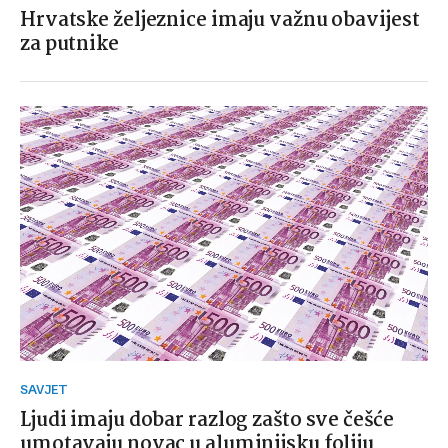
Hrvatske željeznice imaju važnu obavijest
za putnike
SAVJET
Ljudi imaju dobar razlog zašto sve češće
umotavaju novac u aluminijsku foliju