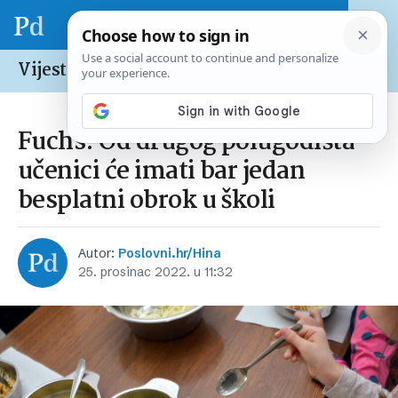
Vijesti /
Hrvatska
Fuchs: Od drugog polugodišta
učenici će imati bar jedan
besplatni obrok u školi
Autor:
Poslovni.hr/Hina
25. prosinac 2022. u 11:32