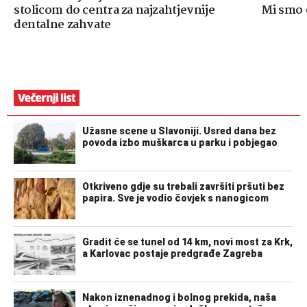
stolicom do centra za najzahtjevnije
Mi smo o
dentalne zahvate