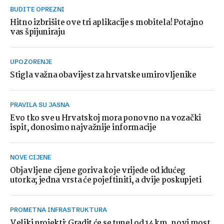
BUDITE OPREZNI
Hitno izbrišite ove tri aplikacije s mobitela! Potajno
vas špijuniraju
UPOZORENJE
Stigla važna obavijest za hrvatske umirovljenike
PRAVILA SU JASNA
Evo tko sve u Hrvatskoj mora ponovno na vozački
ispit, donosimo najvažnije informacije
NOVE CIJENE
Objavljene cijene goriva koje vrijede od idućeg
utorka; jedna vrsta će pojeftiniti, a dvije poskupjeti
PROMETNA INFRASTRUKTURA
Veliki projekti: Gradit će se tunel od 14 km, novi most