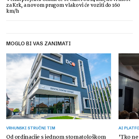
za Krk, a novom prugom vlakovi će voziti do 160
km/h
MOGLO BI VAS ZANIMATI
VRHUNSKI STRUČNI TIM
AI PLAT
Od ordinacije s jednom stomatološkom
‘Tko ne