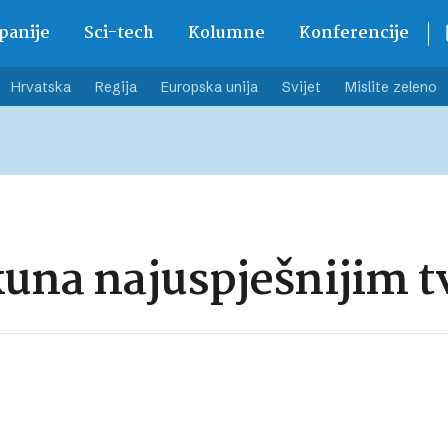
anije
Sci-tech
Kolumne
Konferencije
Hrvatska
Regija
Europska unija
Svijet
Mislite zeleno
kuna najuspješnijim 