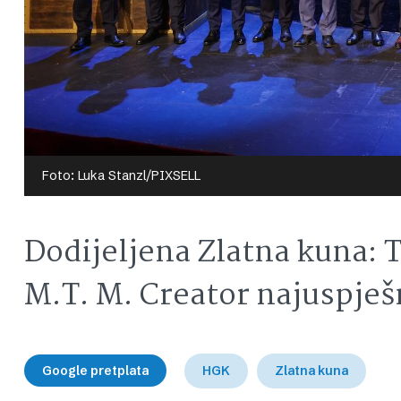
Foto: Luka Stanzl/PIXSELL
Dodijeljena Zlatna kuna: 
M.T. M. Creator najuspješ
Google pretplata
HGK
Zlatna kuna