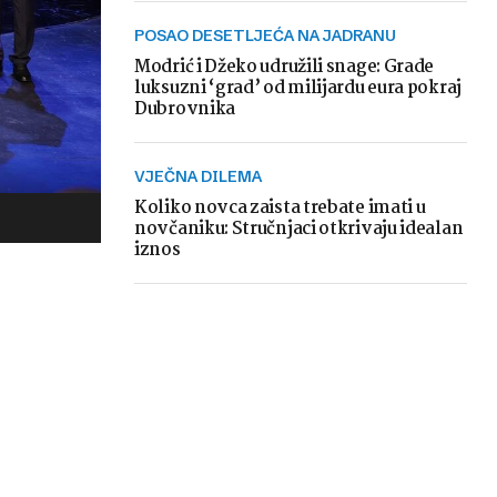
POSAO DESETLJEĆA NA JADRANU
Modrić i Džeko udružili snage: Grade
luksuzni ‘grad’ od milijardu eura pokraj
Dubrovnika
VJEČNA DILEMA
Koliko novca zaista trebate imati u
novčaniku: Stručnjaci otkrivaju idealan
iznos