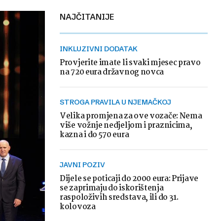
NAJČITANIJE
INKLUZIVNI DODATAK
Provjerite imate li svaki mjesec pravo
na 720 eura državnog novca
STROGA PRAVILA U NJEMAČKOJ
Velika promjena za ove vozače: Nema
više vožnje nedjeljom i praznicima,
kazna i do 570 eura
JAVNI POZIV
Dijele se poticaji do 2000 eura: Prijave
se zaprimaju do iskorištenja
raspoloživih sredstava, ili do 31.
kolovoza