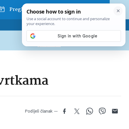
Pregled dana
Pretplatite se na Poslovni
Već od
10 EUR
mjesečno
tvrtkama
Podijeli članak —