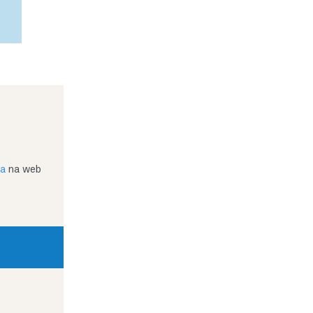
ja
na web