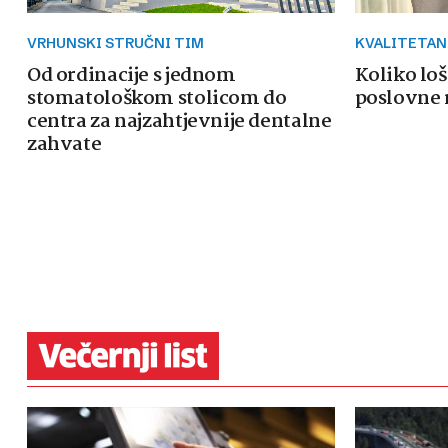
VRHUNSKI STRUČNI TIM
KVALITETAN
Od ordinacije s jednom
Koliko loš
stomatološkom stolicom do
poslovne 
centra za najzahtjevnije dentalne
zahvate