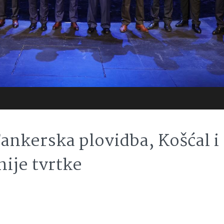
Tankerska plovidba, Košćal i
nije tvrtke