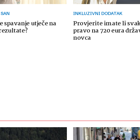
 SAN
INKLUZIVNI DODATAK
e spavanje utječe na
Provjerite imate li sva
rezultate?
pravo na 720 eura drž
novca