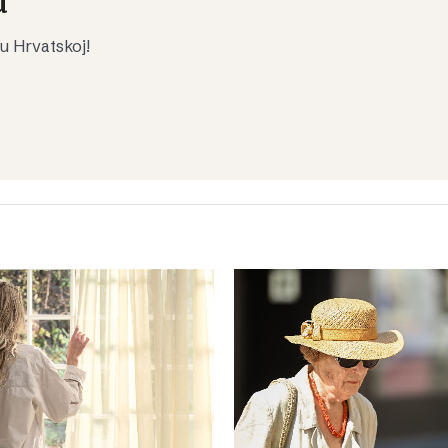
u
 u Hrvatskoj!