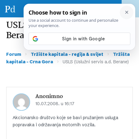
USLS (Uslužni servis a.d.
Berane)
›
›
Forum
Tržište kapitala – regija & svijet
Tržišta
›
kapitala – Crna Gora
USLS (Uslužni servis a.d. Berane)
Anonimno
10.07.2008. u 16:17
Akcionarsko društvo koje se bavi pružanjem usluga
popravaka i održavanja motornih vozila.