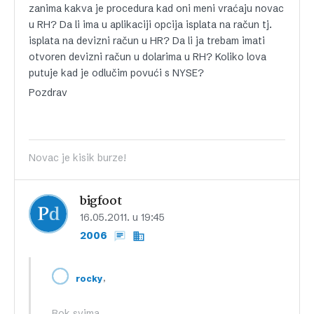
zanima kakva je procedura kad oni meni vraćaju novac
u RH? Da li ima u aplikaciji opcija isplata na račun tj.
isplata na devizni račun u HR? Da li ja trebam imati
otvoren devizni račun u dolarima u RH? Koliko lova
putuje kad je odlučim povući s NYSE?
Pozdrav
Novac je kisik burze!
bigfoot
16.05.2011. u 19:45
2006
,
rocky
Bok svima,