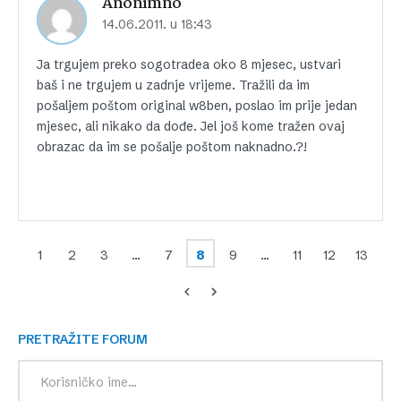
Anonimno
14.06.2011. u 18:43
Ja trgujem preko sogotradea oko 8 mjesec, ustvari
baš i ne trgujem u zadnje vrijeme. Tražili da im
pošaljem poštom original w8ben, poslao im prije jedan
mjesec, ali nikako da dođe. Jel još kome tražen ovaj
obrazac da im se pošalje poštom naknadno.?!
1
2
3
…
7
8
9
…
11
12
13
PRETRAŽITE FORUM