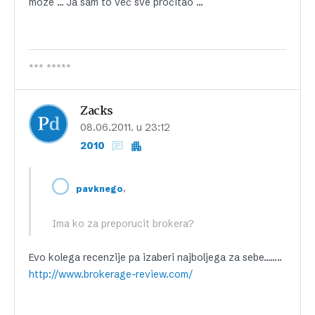
moze … Ja sam to već sve pročitao …
*** *****
Zacks
08.06.2011. u 23:12
2010
,
pavknego
Ima ko za preporucit brokera?
Evo kolega recenzije pa izaberi najboljega za sebe……..
http://www.brokerage-review.com/