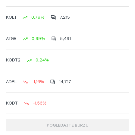
0,79%
7,213
KOEI
0,99%
5,491
ATGR
0,24%
KODT2
-1,16%
14,717
ADPL
-1,56%
KODT
POGLEDAJTE BURZU