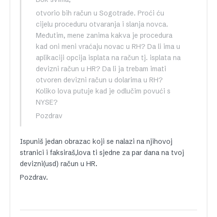
otvorio bih račun u Sogotrade. Proći ću
cijelu proceduru otvaranja i slanja novca.
Međutim, mene zanima kakva je procedura
kad oni meni vraćaju novac u RH? Da li ima u
aplikaciji opcija isplata na račun tj. isplata na
devizni račun u HR? Da li ja trebam imati
otvoren devizni račun u dolarima u RH?
Koliko lova putuje kad je odlučim povući s
NYSE?
Pozdrav
Ispuniš jedan obrazac koji se nalazi na njihovoj
stranici i faksiraš,lova ti sjedne za par dana na tvoj
devizni(usd) račun u HR.
Pozdrav.