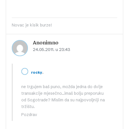
Novac je kisik burze!
Anonimno
24.05.2011. u 23:43
,
rocky
ne trgujem baš puno, možda jedna do dvije
transakcije mjesečno…imaš bolju preporuku
od Sogotrade? Mislim da su najpovoljniji na
tržištu.
Pozdrav