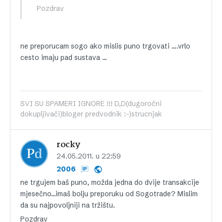
Pozdrav
ne preporucam sogo ako mislis puno trgovati ….vrlo
cesto imaju pad sustava …
SVI SU SPAMERI IGNORE !!! D,D(dugoročni
dokupljivači)bloger predvodnik :-)strucnjak
rocky
24.05.2011. u 22:59
2006
ne trgujem baš puno, možda jedna do dvije transakcije
mjesečno…imaš bolju preporuku od Sogotrade? Mislim
da su najpovoljniji na tržištu.
Pozdrav