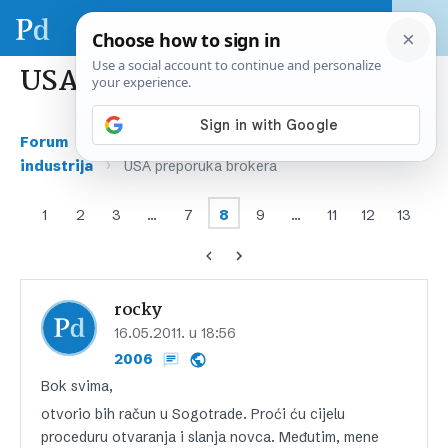
USA preporuka brokera
›
›
Forum
Gospodarstvo i financije
IT i ICT
›
industrija
USA preporuka brokera
1
2
3
…
7
8
9
…
11
12
13
rocky
16.05.2011. u 18:56
2006
Bok svima,
otvorio bih račun u Sogotrade. Proći ću cijelu
proceduru otvaranja i slanja novca. Međutim, mene