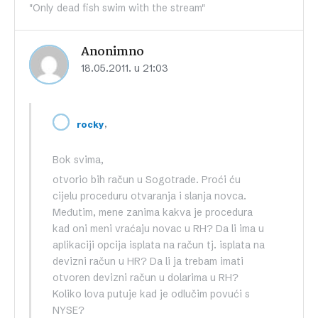
"Only dead fish swim with the stream"
Anonimno
18.05.2011. u 21:03
,
rocky
Bok svima,
otvorio bih račun u Sogotrade. Proći ću
cijelu proceduru otvaranja i slanja novca.
Međutim, mene zanima kakva je procedura
kad oni meni vraćaju novac u RH? Da li ima u
aplikaciji opcija isplata na račun tj. isplata na
devizni račun u HR? Da li ja trebam imati
otvoren devizni račun u dolarima u RH?
Koliko lova putuje kad je odlučim povući s
NYSE?