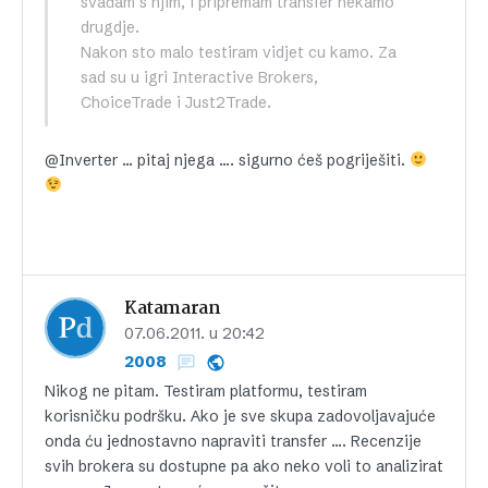
svađam s njim, i pripremam transfer nekamo
drugdje.
Nakon sto malo testiram vidjet cu kamo. Za
sad su u igri Interactive Brokers,
ChoiceTrade i Just2Trade.
@Inverter … pitaj njega …. sigurno ćeš pogriješiti.
Katamaran
07.06.2011. u 20:42
2008
Nikog ne pitam. Testiram platformu, testiram
korisničku podršku. Ako je sve skupa zadovoljavajuće
onda ću jednostavno napraviti transfer …. Recenzije
svih brokera su dostupne pa ako neko voli to analizirat