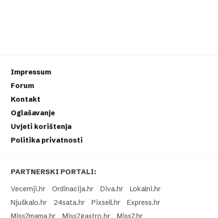
Impressum
Forum
Kontakt
Oglašavanje
Uvjeti korištenja
Politika privatnosti
PARTNERSKI PORTALI:
Vecernji.hr
Ordinacija.hr
Diva.hr
Lokalni.hr
Njuškalo.hr
24sata.hr
Pixsell.hr
Express.hr
Miss7mama.hr
Miss7gastro.hr
Miss7.hr