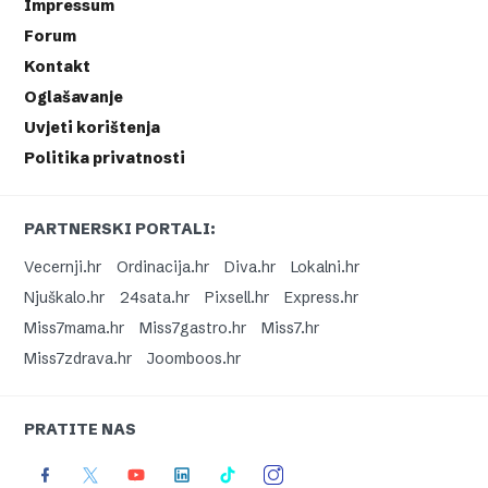
Impressum
Forum
Kontakt
Oglašavanje
Uvjeti korištenja
Politika privatnosti
PARTNERSKI PORTALI:
Vecernji.hr
Ordinacija.hr
Diva.hr
Lokalni.hr
Njuškalo.hr
24sata.hr
Pixsell.hr
Express.hr
Miss7mama.hr
Miss7gastro.hr
Miss7.hr
Miss7zdrava.hr
Joomboos.hr
PRATITE NAS