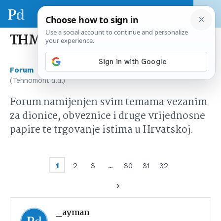
THMT (Tehnomont d.d.)
›
›
Forum
Tržište kapitala Hrvatska
THMT
(Tehnomont d.d.)
Forum namijenjen svim temama vezanim
za dionice, obveznice i druge vrijednosne
papire te trgovanje istima u Hrvatskoj.
1
2
3
…
30
31
32
_ayman