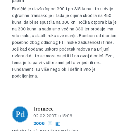
papira
Floričić je ulazio ispod 300 i po 315 kuna i to u dvije
ogromne transakcije i tada je cijena skočila na 450
kuna, da bi se spustila na 300 kn. Točka otpora bila je
na 300 kuna ,a sada smo već na 330 jer prodaje ima
vrlo malo, a slabih ruku sve manje. Bombon od dionice,
posebno zbog odličnog FI i niske zaduženosti firme.
Još kad dodamo uskoro početak radova na Brijuni
riviera d.d., to se mora osjetiti i na ovoj dionici. Evo,
tema je tu pa vi vidite sami jel to vrijedi ili ne…
Fundamenti su više nego ok i definitivno je
podcijenjena.
tromecc
02.02.2007. u 15:06
2006