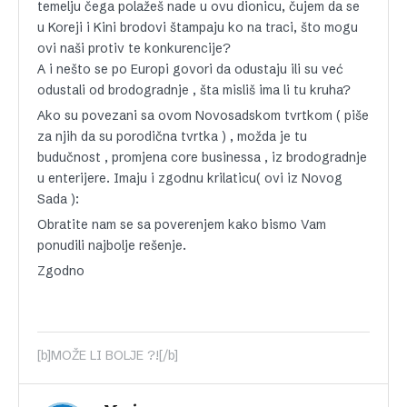
temelju čega polažeš nade u ovu dionicu, čujem da se
u Koreji i Kini brodovi štampaju ko na traci, što mogu
ovi naši protiv te konkurencije?
A i nešto se po Europi govori da odustaju ili su već
odustali od brodogradnje , šta misliš ima li tu kruha?
Ako su povezani sa ovom Novosadskom tvrtkom ( piše
za njih da su porodična tvrtka ) , možda je tu
budučnost , promjena core businessa , iz brodogradnje
u enterijere. Imaju i zgodnu krilaticu( ovi iz Novog
Sada ):
Obratite nam se sa poverenjem kako bismo Vam
ponudili najbolje rešenje.
Zgodno
[b]MOŽE LI BOLJE ?![/b]