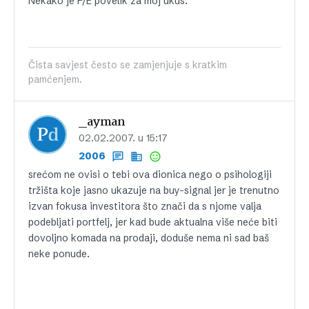
Nekako je P/E povelik za moj ukus.
Čista savjest često se zamjenjuje s kratkim
pamćenjem.
_ayman
02.02.2007. u 15:17
2006
srećom ne ovisi o tebi ova dionica nego o psihologiji
tržišta koje jasno ukazuje na buy-signal jer je trenutno
izvan fokusa investitora što znači da s njome valja
podebljati portfelj, jer kad bude aktualna više neće biti
dovoljno komada na prodaji, doduše nema ni sad baš
neke ponude.