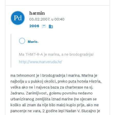
harmin
03.02.2007. u 00:40
2006
,
Maric
Ma THMT-R-A je marina, a ne brodogradnja!
http://www.marveruda.hr/
ma tehnomont je i brodogradnja i marina. Marina je
najbolja u u pulskoj okolici, preko puta hotela Histria,
velika ako ne i najveca baza za charterase na sj.
Jadranu. Zanimljivost, golemu povrsinu nedavno
urbaniziranog zemljišta iznad marine (ne sjecam se
koliko ali znam da nije bilo malo) kupio prije, ako me
pamcenje ne vara, 2 godine lepi Nadan V. Slucajno je