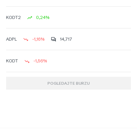
0,24%
KODT2
-1,16%
14,717
ADPL
-1,56%
KODT
POGLEDAJTE BURZU