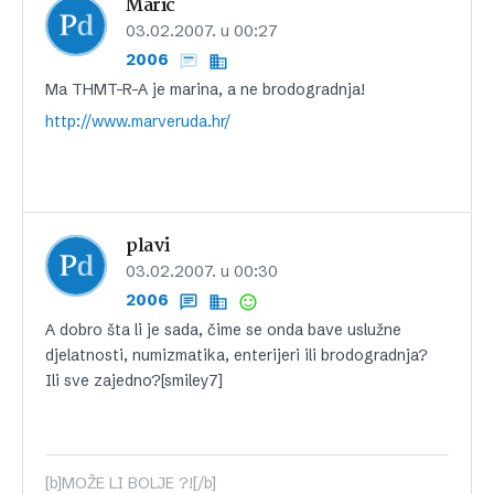
Maric
03.02.2007. u 00:27
2006
Ma THMT-R-A je marina, a ne brodogradnja!
http://www.marveruda.hr/
plavi
03.02.2007. u 00:30
2006
A dobro šta li je sada, čime se onda bave uslužne
djelatnosti, numizmatika, enterijeri ili brodogradnja?
Ili sve zajedno?[smiley7]
[b]MOŽE LI BOLJE ?![/b]