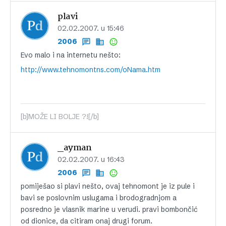
plavi
02.02.2007. u 15:46
2006
Evo malo i na internetu nešto:
http://www.tehnomontns.com/oNama.htm
[b]MOŽE LI BOLJE ?![/b]
_ayman
02.02.2007. u 16:43
2006
pomiješao si plavi nešto, ovaj tehnomont je iz pule i
bavi se poslovnim uslugama i brodogradnjom a
posredno je vlasnik marine u verudi. pravi bombončić
od dionice, da citiram onaj drugi forum.