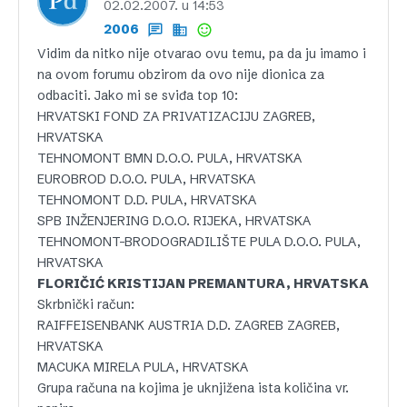
02.02.2007. u 14:53
2006
Vidim da nitko nije otvarao ovu temu, pa da ju imamo i
na ovom forumu obzirom da ovo nije dionica za
odbaciti. Jako mi se sviđa top 10:
HRVATSKI FOND ZA PRIVATIZACIJU ZAGREB,
HRVATSKA
TEHNOMONT BMN D.O.O. PULA, HRVATSKA
EUROBROD D.O.O. PULA, HRVATSKA
TEHNOMONT D.D. PULA, HRVATSKA
SPB INŽENJERING D.O.O. RIJEKA, HRVATSKA
TEHNOMONT-BRODOGRADILIŠTE PULA D.O.O. PULA,
HRVATSKA
FLORIČIĆ KRISTIJAN PREMANTURA, HRVATSKA
Skrbnički račun:
RAIFFEISENBANK AUSTRIA D.D. ZAGREB ZAGREB,
HRVATSKA
MACUKA MIRELA PULA, HRVATSKA
Grupa računa na kojima je uknjižena ista količina vr.