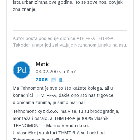
ista urbanizirana ove godine. To se zove nos, covjek
zna znanje.
Autor posta posjeduje dionice ATPL-R-A i HT-R-A.
Također, unaprijed zahvaljuje Neznanom junaku na asu.
Maric
03.02.2007. u 11:57
2006
Ma Tehnomont je sve to što kažete kolega, ali u
konačnici THMT-R-A, dakle ono što nas trgovce
dionicama zanima, je samo marina!
Tehnomont xyz d.o.o. ima vise, tu su brodogradnja,
montaža i ostalo, a THMT-R-A je 100% vlasnik
TEHNOMONT – Marina Veruda d.o.o.
U vlasničkoj strukturi THMT-R-A su i neki od