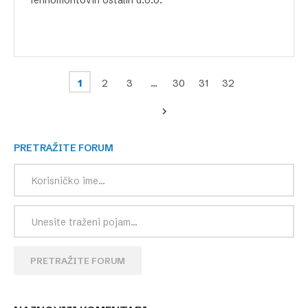
Tehnomontovih ostalih d.o.o.
1
2
3
…
30
31
32
PRETRAŽITE FORUM
PRETRAŽITE FORUM