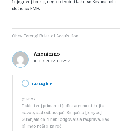
i njegovoj teoriji, nego o tvrdnji kako se Keynes nebi
složio sa EMH.
Obey Ferengi Rules of Acquisition
Anonimno
10.08.2012. u 12:17
,
FerengiHr
@Knox
Dakle tvoj primarni i jedini argument koji si
naveo, sad odbacuješ. Smiješno [tongue]
Sumnjam da ti nebi odgovarala rasprava, kad
bi imao nešto za reć.