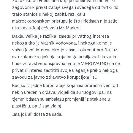
Za razliku od Friedmana koji je nobelovac i bio veliki
zagovornik privatizacije svega i svačega od tvrtki do
trafo stanice u nekoj zabiti, razlika u
makroekonomskom pristupu je što Friedman nije želio
nikakav uticaj države u Mr. Market.
Dakle, velika je razlika između privatnog interesa
nekoga tko je vlasnik vodovoda, i nekoga kome je
važan javni interes. Ako je vlasnik okrenut profitu, uz
sva zakonska rješenja koja će ga prisiljavati da voda
bude zdravstveno ispravna, vrlo je VJEROVATNO da će
privatni interes zaštititi svoje ulaganje preko nekog u
zavodu za javno zdravstvo korupcijom i sl.
Kad su iz jedne korporacije koja ima proračun veći od
nekih uređenih država, vidjeli da su "Bogovi pali na
tjeme" odmah su ambalažu promjenili iz staklene u
plastičnu, pa ti sad vidi:))
Ima još ali dosta za sada.