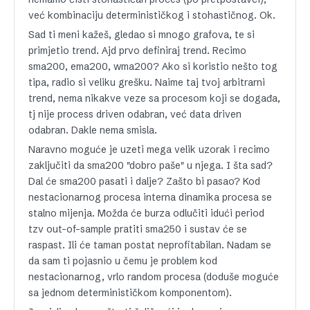
već kombinaciju determinističkog i stohastičnog. Ok.
Sad ti meni kažeš, gledao si mnogo grafova, te si
primjetio trend. Ajd prvo definiraj trend. Recimo
sma200, ema200, wma200? Ako si koristio nešto tog
tipa, radio si veliku grešku. Naime taj tvoj arbitrarni
trend, nema nikakve veze sa procesom koji se događa,
tj nije process driven odabran, već data driven
odabran. Dakle nema smisla.
Naravno moguće je uzeti mega velik uzorak i recimo
zaključiti da sma200 "dobro paše" u njega. I šta sad?
Dal će sma200 pasati i dalje? Zašto bi pasao? Kod
nestacionarnog procesa interna dinamika procesa se
stalno mijenja. Možda će burza odlučiti idući period
tzv out-of-sample pratiti sma250 i sustav će se
raspast. Ili će taman postat neprofitabilan. Nadam se
da sam ti pojasnio u čemu je problem kod
nestacionarnog, vrlo random procesa (doduše moguće
sa jednom determinističkom komponentom).