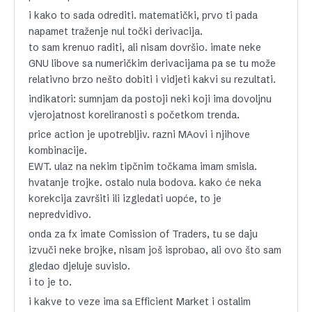
i kako to sada odrediti. matematički, prvo ti pada
napamet traženje nul točki derivacija.
to sam krenuo raditi, ali nisam dovršio. imate neke
GNU libove sa numeričkim derivacijama pa se tu može
relativno brzo nešto dobiti i vidjeti kakvi su rezultati.
indikatori: sumnjam da postoji neki koji ima dovoljnu
vjerojatnost koreliranosti s početkom trenda.
price action je upotrebljiv. razni MAovi i njihove
kombinacije.
EWT. ulaz na nekim tipčnim točkama imam smisla.
hvatanje trojke. ostalo nula bodova. kako će neka
korekcija završiti ili izgledati uopće, to je
nepredvidivo.
onda za fx imate Comission of Traders, tu se daju
izvuči neke brojke, nisam još isprobao, ali ovo što sam
gledao djeluje suvislo.
i to je to.
i kakve to veze ima sa Efficient Market i ostalim