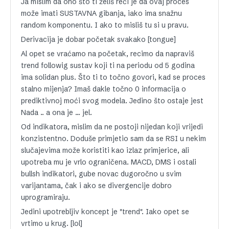
Ja mislim da ono što ti želiš reći je da ovaj proces
može imati SUSTAVNA gibanja, iako ima snažnu
random komponentu. I ako to misliš tu si u pravu.
Derivacija je dobar početak svakako [tongue]
Al opet se vraćamo na početak, recimo da napraviš
trend followig sustav koji ti na periodu od 5 godina
ima solidan plus. Što ti to točno govori, kad se proces
stalno mijenja? Imaš dakle točno 0 informacija o
prediktivnoj moći svog modela. Jedino što ostaje jest
Nada .. a ona je … jel.
Od indikatora, mislim da ne postoji nijedan koji vrijedi
konzistentno. Doduše primjetio sam da se RSI u nekim
slučajevima može koristiti kao izlaz primjerice, ali
upotreba mu je vrlo ograničena. MACD, DMS i ostali
bullsh indikatori, gube novac dugoročno u svim
varijantama, čak i ako se divergencije dobro
uprogramiraju.
Jedini upotrebljiv koncept je "trend". Iako opet se
vrtimo u krug. [lol]