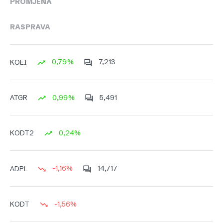
PROMJENA
RASPRAVA
0,79%
7,213
KOEI
0,99%
5,491
ATGR
0,24%
KODT2
-1,16%
14,717
ADPL
-1,56%
KODT