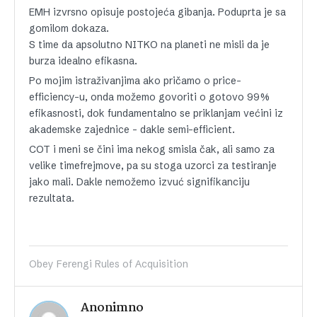
EMH izvrsno opisuje postojeća gibanja. Poduprta je sa
gomilom dokaza.
S time da apsolutno NITKO na planeti ne misli da je
burza idealno efikasna.
Po mojim istraživanjima ako pričamo o price-
efficiency-u, onda možemo govoriti o gotovo 99%
efikasnosti, dok fundamentalno se priklanjam većini iz
akademske zajednice – dakle semi-efficient.
COT i meni se čini ima nekog smisla čak, ali samo za
velike timefrejmove, pa su stoga uzorci za testiranje
jako mali. Dakle nemožemo izvuć signifikanciju
rezultata.
Obey Ferengi Rules of Acquisition
Anonimno