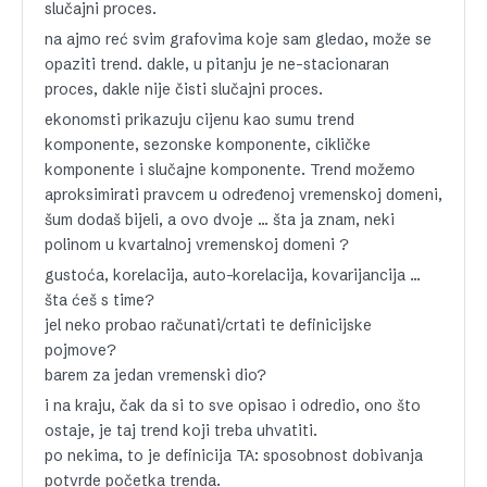
slučajni proces.
na ajmo reć svim grafovima koje sam gledao, može se
opaziti trend. dakle, u pitanju je ne-stacionaran
proces, dakle nije čisti slučajni proces.
ekonomsti prikazuju cijenu kao sumu trend
komponente, sezonske komponente, cikličke
komponente i slučajne komponente. Trend možemo
aproksimirati pravcem u određenoj vremenskoj domeni,
šum dodaš bijeli, a ovo dvoje … šta ja znam, neki
polinom u kvartalnoj vremenskoj domeni ?
gustoća, korelacija, auto-korelacija, kovarijancija …
šta ćeš s time?
jel neko probao računati/crtati te definicijske
pojmove?
barem za jedan vremenski dio?
i na kraju, čak da si to sve opisao i odredio, ono što
ostaje, je taj trend koji treba uhvatiti.
po nekima, to je definicija TA: sposobnost dobivanja
potvrde početka trenda.