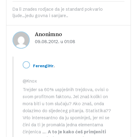
Da li znades rodjace da je standard pokvario
ljude...jedu govna i sanjare..
Anonimno
09.08.2012. u 01:08
,
FerengiHr
@Knox
Trejder sa 60% uspješnih trejdova, ovisi o
svom profitnom faktoru. Jel znaš koliki on
mora biti u tom slučaju? Ako znaš, onda
dolazimo do sljedećeg pitanja. Statistika??
Vrlo interesantno da ju spominješ, jer mi se
čini da ti je promakla jedna elementarna
činjenica ….
A to je kako ćeš primjeniti