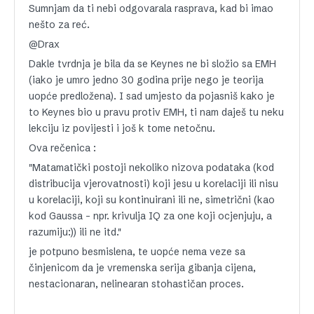
Sumnjam da ti nebi odgovarala rasprava, kad bi imao
nešto za reć.
@Drax
Dakle tvrdnja je bila da se Keynes ne bi složio sa EMH
(iako je umro jedno 30 godina prije nego je teorija
uopće predložena). I sad umjesto da pojasniš kako je
to Keynes bio u pravu protiv EMH, ti nam daješ tu neku
lekciju iz povijesti i još k tome netočnu.
Ova rečenica :
"Matamatički postoji nekoliko nizova podataka (kod
distribucija vjerovatnosti) koji jesu u korelaciji ili nisu
u korelaciji, koji su kontinuirani ili ne, simetrični (kao
kod Gaussa – npr. krivulja IQ za one koji ocjenjuju, a
razumiju:)) ili ne itd."
je potpuno besmislena, te uopće nema veze sa
činjenicom da je vremenska serija gibanja cijena,
nestacionaran, nelinearan stohastičan proces.