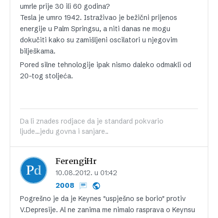
umrle prije 30 ili 60 godina?
Tesla je umro 1942. Istraživao je bežični prijenos
energije u Palm Springsu, a niti danas ne mogu
dokučiti kako su zamišljeni oscilatori u njegovim
bilješkama.
Pored silne tehnologije ipak nismo daleko odmakli od
20-tog stoljeća.
Da li znades rodjace da je standard pokvario
ljude...jedu govna i sanjare..
FerengiHr
10.08.2012. u 01:42
2008
Pogrešno je da je Keynes "uspješno se borio" protiv
V.Depresije. Al ne zanima me nimalo rasprava o Keynsu