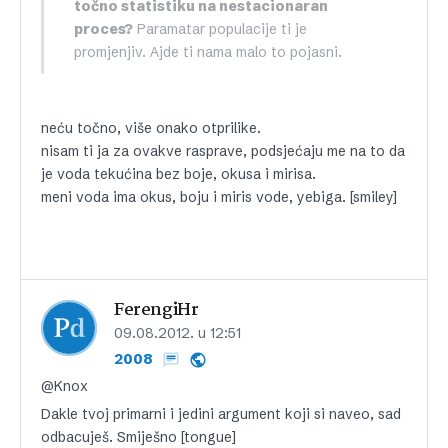
točno statistiku na nestacionaran
proces?
Paramatar populacije ti je
promjenjiv. Ajde ti nama malo to pojasni.
neću točno, više onako otprilike.
nisam ti ja za ovakve rasprave, podsjećaju me na to da
je voda tekućina bez boje, okusa i mirisa.
meni voda ima okus, boju i miris vode, yebiga. [smiley]
FerengiHr
09.08.2012. u 12:51
2008
@Knox
Dakle tvoj primarni i jedini argument koji si naveo, sad
odbacuješ. Smiješno [tongue]