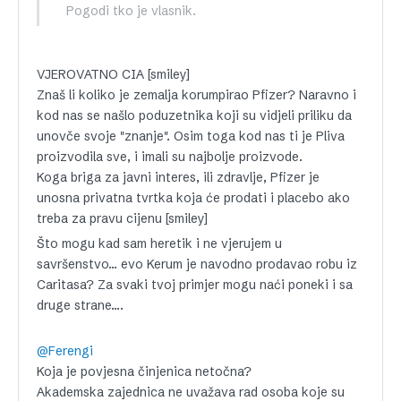
Pogodi tko je vlasnik.
VJEROVATNO CIA [smiley]
Znaš li koliko je zemalja korumpirao Pfizer? Naravno i
kod nas se našlo poduzetnika koji su vidjeli priliku da
unovče svoje "znanje". Osim toga kod nas ti je Pliva
proizvodila sve, i imali su najbolje proizvode.
Koga briga za javni interes, ili zdravlje, Pfizer je
unosna privatna tvrtka koja će prodati i placebo ako
treba za pravu cijenu [smiley]
Što mogu kad sam heretik i ne vjerujem u
savršenstvo… evo Kerum je navodno prodavao robu iz
Caritasa? Za svaki tvoj primjer mogu naći poneki i sa
druge strane….
@Ferengi
Koja je povjesna činjenica netočna?
Akademska zajednica ne uvažava rad osoba koje su