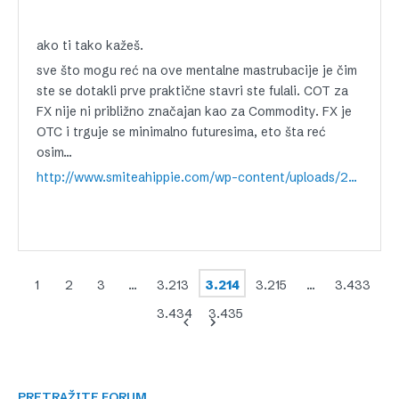
ako ti tako kažeš.
sve što mogu reć na ove mentalne mastrubacije je čim
ste se dotakli prve praktične stavri ste fulali. COT za
FX nije ni približno značajan kao za Commodity. FX je
OTC i trguje se minimalno futuresima, eto šta reć
osim…
http://www.smiteahippie.com/wp-content/uploads/2009/07/simpsons_nelson_haha2.jpg
1
2
3
…
3.213
3.214
3.215
…
3.433
3.434
3.435
PRETRAŽITE FORUM