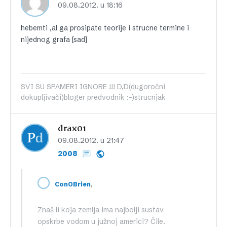
09.08.2012. u 18:16
hebemti ,al ga prosipate teorije i strucne termine i
nijednog grafa [sad]
SVI SU SPAMERI IGNORE !!! D,D(dugoročni
dokupljivači)bloger predvodnik :-)strucnjak
drax01
09.08.2012. u 21:47
2008
,
ConOBrien
Znaš li koja zemlja ima najbolji sustav
opskrbe vodom u južnoj americi? Čile.