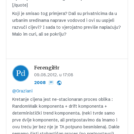
[/quote]
Koji je smisao tog primjera? Dali su privatnicima da u
urbanim sredinama naprave vodovod i ovi su uspjeli
razvuči cijevi? I sada to vjerojatno previše naplaćuju?
Malo im curi, ali se pokriju?
FerengiHr
09.08.2012. u 17:08
2008
@Graziani
Kretanje cijena jest ne-stacionaran proces oblika :
RandomWalk komponenta + drift komponenta +
deterministički trend komponenta. (neki tvrde samo
prve dvije komponente, ali pretpostavimo da imamo i
ovu treću jer bez nje je TA potpuno besmislena). Dakle
nemamo čisti stohastičan proces (po pretpostavci),