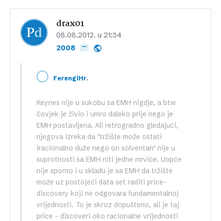
drax01
08.08.2012. u 21:34
2008
,
FerengiHr
Keynes nije u sukobu sa EMH nigdje, a btw
čovjek je živio i umro daleko prije nego je
EMH postavljena. Ali retrogradno gledajući,
njegova izreka da "tržište može ostati
iracionalno duže nego on solventan" nije u
suprotnosti sa EMH niti jedne mrvice. Uopće
nije sporno i u skladu je sa EMH da tržište
može uz postojeći data set raditi price-
discovery koji ne odgovara fundamentalnoj
vrijednosti. To je skroz dopušteno, ali je taj
price – discoveri oko racionalne vrijednosti