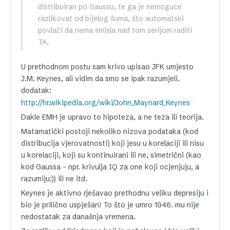
distribuiran po Gaussu, te ga je nemoguće
razlikovat od bijelog šuma, što automatski
povlači da nema smisla nad tom serijom raditi
TA.
U prethodnom postu sam krivo upisao JFK umjesto
J.M. Keynes, ali vidim da smo se ipak razumjeli.
dodatak:
http://hr.wikipedia.org/wiki/John_Maynard_Keynes
Dakle EMH je upravo to hipoteza, a ne teza ili teorija.
Matamatički postoji nekoliko nizova podataka (kod
distribucija vjerovatnosti) koji jesu u korelaciji ili nisu
u korelaciji, koji su kontinuirani ili ne, simetrični (kao
kod Gaussa – npr. krivulja IQ za one koji ocjenjuju, a
razumiju:)) ili ne itd.
Keynes je aktivno rješavao prethodnu veliku depresiju i
bio je prilično uspješan! To što je umro 1946. mu nije
nedostatak za današnja vremena.