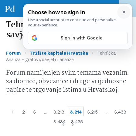
Tehnička Analiza – grafovi,
savjeti i analize
›
›
Forum
Tržište kapitala Hrvatska
Tehnička
Analiza – grafovi, savjeti i analize
Forum namijenjen svim temama vezanim
za dionice, obveznice i druge vrijednosne
papire te trgovanje istima u Hrvatskoj.
1
2
3
…
3.213
3.214
3.215
…
3.433
3.434
3.435