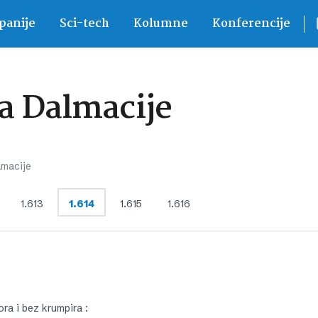
anije
Sci-tech
Kolumne
Konferencije
a Dalmacije
lmacije
1.613
1.614
1.615
1.616
ora i bez krumpira :