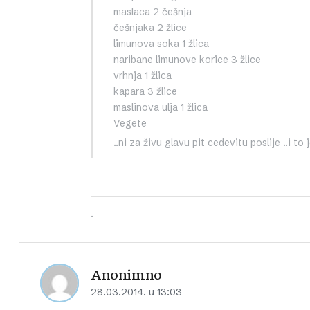
maslaca 2 češnja
češnjaka 2 žlice
limunova soka 1 žlica
naribane limunove korice 3 žlice
vrhnja 1 žlica
kapara 3 žlice
maslinova ulja 1 žlica
Vegete
..ni za živu glavu pit cedevitu poslije ..i to j
.
Anonimno
28.03.2014. u 13:03