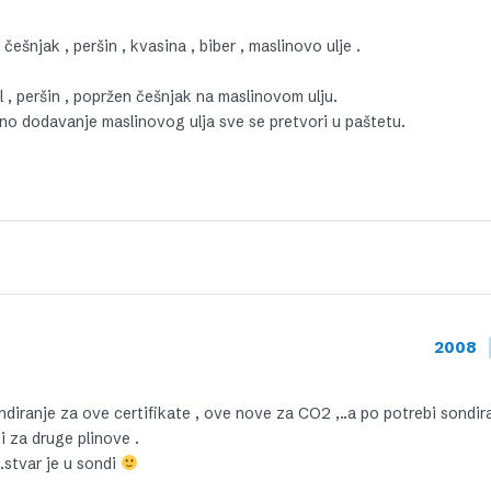
 češnjak , peršin , kvasina , biber , maslinovo ulje .
sol , peršin , popržen češnjak na maslinovom ulju.
o dodavanje maslinovog ulja sve se pretvori u paštetu.
2008
 sondiranje za ove certifikate , ove nove za CO2 ,..a po potrebi sondir
i za druge plinove .
,…stvar je u sondi