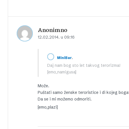
Anonimno
12.02.2014. u 09:16
,
MiniBar
Daj nam bog sto let takvog terorizma!
[emo_namigusa]
Može.
Puštati samo ženske teroristice i di kojeg boga
Da se i mi možemo odmoriti.
[emo_plazi]