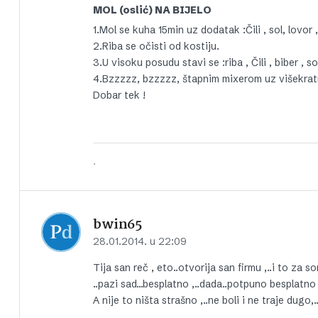
MOL (oslić) NA BIJELO
1.Mol se kuha 15min uz dodatak :Čili , sol, lovor ,
2.Riba se očisti od kostiju.
3.U visoku posudu stavi se :riba , Čili , biber , 
4.Bzzzzz, bzzzzz, štapnim mixerom uz višekratn
Dobar tek !
.
bwin65
28.01.2014. u 22:09
Tija san reč , eto..otvorija san firmu ,..i to za
..pazi sad…besplatno ,..dada..potpuno besplatno 
A nije to ništa strašno ,..ne boli i ne traje dugo