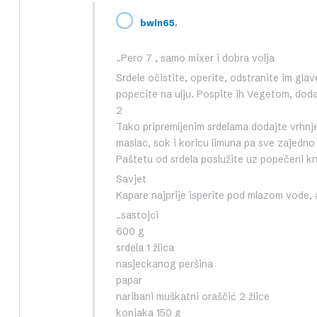
,
bwin65
..Pero 7 , samo mixer i dobra volja
Srdele očistite, operite, odstranite im glave
popecite na ulju. Pospite ih Vegetom, dodaj
2
Tako pripremljenim srdelama dodajte vrhnje
maslac, sok i koricu limuna pa sve zajedno
Paštetu od srdela poslužite uz popečeni kru
Savjet
Kapare najprije isperite pod mlazom vode, 
..sastojci
600 g
srdela 1 žlica
nasjeckanog peršina
papar
naribani muškatni oraščić 2 žlice
konjaka 150 g