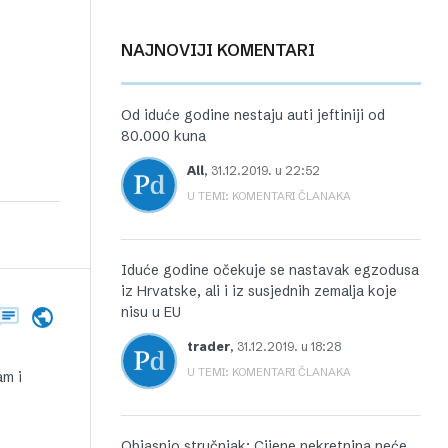
NAJNOVIJI KOMENTARI
Od iduće godine nestaju auti jeftiniji od
80.000 kuna
All
,
31.12.2019. u 22:52
U TEMI: KOMENTARI ČLANAKA
Iduće godine očekuje se nastavak egzodusa
iz Hrvatske, ali i iz susjednih zemalja koje
nisu u EU
trader
,
31.12.2019. u 18:28
U TEMI: KOMENTARI ČLANAKA
am i
Objasnio stručnjak: Cijene nekretnina neće