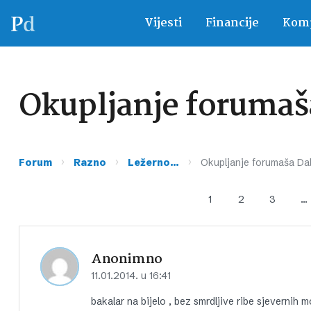
Vijesti
Financije
Komp
Okupljanje forumaš
›
›
›
Forum
Razno
Ležerno…
Okupljanje forumaša Da
1
2
3
…
Anonimno
11.01.2014. u 16:41
bakalar na bijelo , bez smrdljive ribe sjevernih m