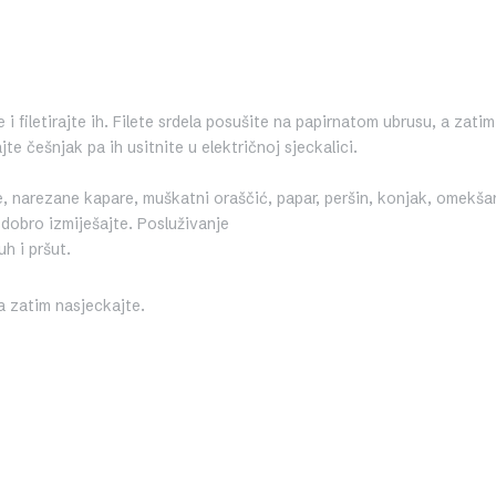
 i filetirajte ih. Filete srdela posušite na papirnatom ubrusu, a zatim
te češnjak pa ih usitnite u električnoj sjeckalici.
, narezane kapare, muškatni oraščić, papar, peršin, konjak, omekša
 dobro izmiješajte. Posluživanje
h i pršut.
a zatim nasjeckajte.