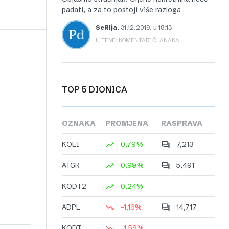
padati, a za to postoji više razloga
SeRija
,
31.12.2019. u 18:13
U TEMI: KOMENTARI ČLANAKA
TOP 5 DIONICA
OZNAKA
PROMJENA
RASPRAVA
KOEI
0,79%
7,213
ATGR
0,99%
5,491
KODT2
0,24%
ADPL
-1,16%
14,717
KODT
-1,56%