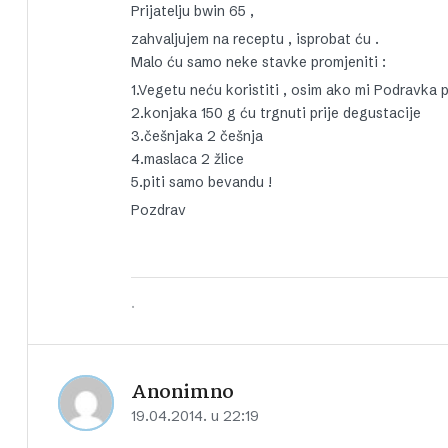
Prijatelju bwin 65 ,
zahvaljujem na receptu , isprobat ću .
Malo ću samo neke stavke promjeniti :
1.Vegetu neću koristiti , osim ako mi Podravka p
2.konjaka 150 g ću trgnuti prije degustacije
3.češnjaka 2 češnja
4.maslaca 2 žlice
5.piti samo bevandu !
Pozdrav
.
Anonimno
19.04.2014. u 22:19