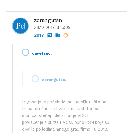
zorangutan
28.12.2017. u 15:09
2017
,
cayetano
,
zorangutan
trgovanje je počelo ići na kapaljku….što ne
treba niti čuditi obzirom na krah todex
dionica, stečaj i delistiranje VDKT,
povlačenje s burze PVCM, puno PSN koje su
opalile po leđima mnoge građ.firme …u 2018.