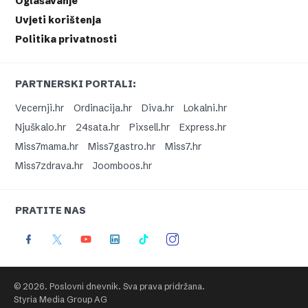
Oglašavanje
Uvjeti korištenja
Politika privatnosti
PARTNERSKI PORTALI:
Vecernji.hr
Ordinacija.hr
Diva.hr
Lokalni.hr
Njuškalo.hr
24sata.hr
Pixsell.hr
Express.hr
Miss7mama.hr
Miss7gastro.hr
Miss7.hr
Miss7zdrava.hr
Joomboos.hr
PRATITE NAS
© 2026. Poslovni dnevnik. Sva prava pridržana.
Styria Media Group AG