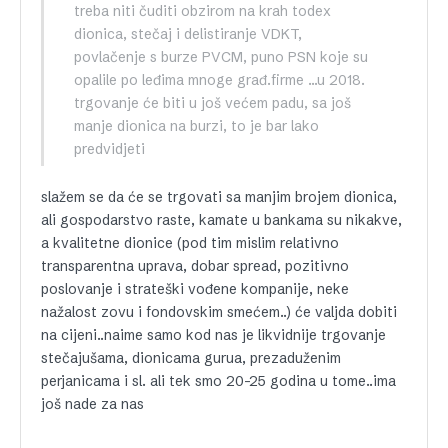
treba niti čuditi obzirom na krah todex
dionica, stečaj i delistiranje VDKT,
povlačenje s burze PVCM, puno PSN koje su
opalile po leđima mnoge građ.firme …u 2018.
trgovanje će biti u još većem padu, sa još
manje dionica na burzi, to je bar lako
predvidjeti
slažem se da će se trgovati sa manjim brojem dionica,
ali gospodarstvo raste, kamate u bankama su nikakve,
a kvalitetne dionice (pod tim mislim relativno
transparentna uprava, dobar spread, pozitivno
poslovanje i strateški vođene kompanije, neke
nažalost zovu i fondovskim smećem..) će valjda dobiti
na cijeni..naime samo kod nas je likvidnije trgovanje
stečajušama, dionicama gurua, prezaduženim
perjanicama i sl. ali tek smo 20-25 godina u tome..ima
još nade za nas