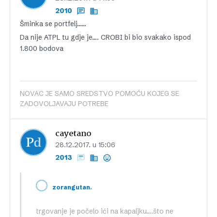
2010
Šminka se portfelj……
Da nije ATPL tu gdje je…. CROBI bi bio svakako ispod
1.800 bodova
NOVAC JE SAMO SREDSTVO POMOĆU KOJEG SE
ZADOVOLJAVAJU POTREBE
cayetano
28.12.2017. u 15:06
2013
,
zorangutan
trgovanje je počelo ići na kapaljku….što ne