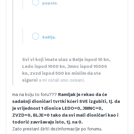
,
popolo
,
SeRija
Svi vi koji imate ulaz u Belje ispod 10 kn,
Ledo ispod 1000 kn, Jmnc ispod 10000
kn, zvzd ispod 500 kn
mislim da ste
sigurni
a mi ostali smo osisani.
ma na koju to foru???
Ramljak je rekao da će
sadašnji dioničari tvrtki kćeri SVE izgubiti, tj. da
je vrijednost 1 dionice LEDO=0, JMNC=0,
ZVZD=0, BLJE=0 tako da svi mali dioničari kao i
todorić završavaju isto, tj. na 0.
Zato prestani širiti dezinformacije po forumu.