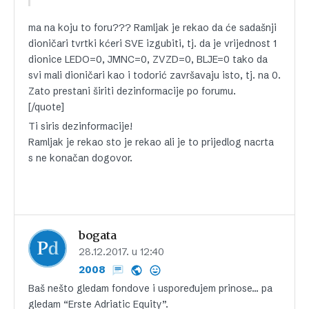
ma na koju to foru??? Ramljak je rekao da će sadašnji
dioničari tvrtki kćeri SVE izgubiti, tj. da je vrijednost 1
dionice LEDO=0, JMNC=0, ZVZD=0, BLJE=0 tako da
svi mali dioničari kao i todorić završavaju isto, tj. na 0.
Zato prestani širiti dezinformacije po forumu.
[/quote]
Ti siris dezinformacije!
Ramljak je rekao sto je rekao ali je to prijedlog nacrta
s ne konačan dogovor.
bogata
28.12.2017. u 12:40
2008
Baš nešto gledam fondove i uspoređujem prinose… pa
gledam “Erste Adriatic Equity”.