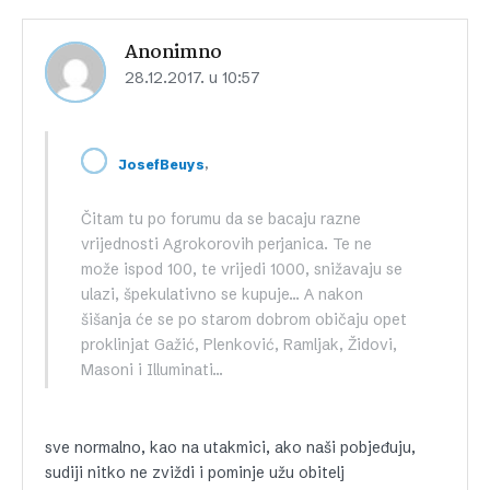
Anonimno
28.12.2017. u 10:57
,
JosefBeuys
Čitam tu po forumu da se bacaju razne
vrijednosti Agrokorovih perjanica. Te ne
može ispod 100, te vrijedi 1000, snižavaju se
ulazi, špekulativno se kupuje… A nakon
šišanja će se po starom dobrom običaju opet
proklinjat Gažić, Plenković, Ramljak, Židovi,
Masoni i Illuminati…
sve normalno, kao na utakmici, ako naši pobjeđuju,
sudiji nitko ne zviždi i pominje užu obitelj