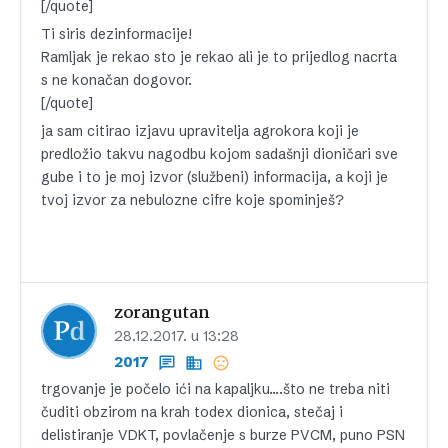
[/quote]
Ti siris dezinformacije!
Ramljak je rekao sto je rekao ali je to prijedlog nacrta
s ne konačan dogovor.
[/quote]
ja sam citirao izjavu upravitelja agrokora koji je
predložio takvu nagodbu kojom sadašnji dioničari sve
gube i to je moj izvor (službeni) informacija, a koji je
tvoj izvor za nebulozne cifre koje spominješ?
zorangutan
28.12.2017. u 13:28
2017
trgovanje je počelo ići na kapaljku….što ne treba niti
čuditi obzirom na krah todex dionica, stečaj i
delistiranje VDKT, povlačenje s burze PVCM, puno PSN