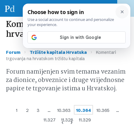
Komentari trgovanja na
hrvatskom tržištu kapitala
›
›
Forum
Tržište kapitala Hrvatska
Komentari
trgovanja na hrvatskom tržištu kapitala
Forum namijenjen svim temama vezanim
za dionice, obveznice i druge vrijednosne
papire te trgovanje istima u Hrvatskoj.
1
2
3
…
10.363
10.364
10.365
…
11.327
11.328
11.329