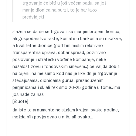
trgovanje će biti u još većem padu, sa još
manje dionica na burzi, to je bar lako
predvidjeti
slažem se da će se trgovati sa manjim brojem dionica,
ali gospodarstvo raste, kamate u bankama su nikakve,
a kvalitetne dionice (pod tim mislim relativno
transparentna uprava, dobar spread, pozitivno
poslovanje i strateški vođene kompanije, neke
nažalost zovu i fondovskim smećem..) će valjda dobiti
na cijeni..naime samo kod nas je likvidnije trgovanje
stečajušama, dionicama gurua, prezaduženim
perjanicama i sl. ali tek smo 20-25 godina u tome..ima
još nade za nas
[/quote]
da iste te argumente ne slušam krajem svake godine,
možda bih povjerovao u njih, ali ovako…