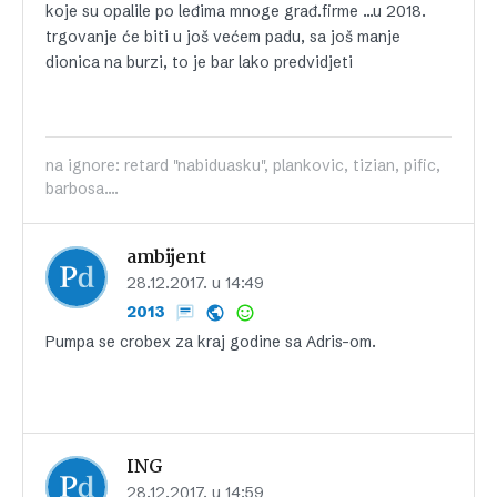
koje su opalile po leđima mnoge građ.firme …u 2018.
trgovanje će biti u još većem padu, sa još manje
dionica na burzi, to je bar lako predvidjeti
na ignore: retard "nabiduasku", plankovic, tizian, pific,
barbosa....
ambijent
28.12.2017. u 14:49
2013
Pumpa se crobex za kraj godine sa Adris-om.
ING
28.12.2017. u 14:59