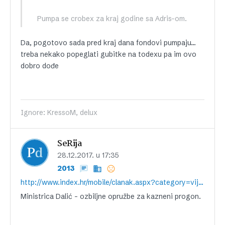
Pumpa se crobex za kraj godine sa Adris-om.
Da, pogotovo sada pred kraj dana fondovi pumpaju…
treba nekako popeglati gubitke na todexu pa im ovo
dobro dođe
Ignore: KressoM, delux
SeRija
28.12.2017. u 17:35
2013
http://www.index.hr/mobile/clanak.aspx?category=vijesti&id=1016221
Ministrica Dalić – ozbiljne opružbe za kazneni progon.