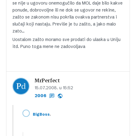
se nije u ugovoru onemogučilo da MOL daje bilo kakve
ponude, dobrovoljne ili ne dok se ugovor ne rekine,
zašto se zakonom nisu pokrila ovakva partnerstva i
slučaji koji nastaju. Previše je tu zašto, a jako malo
zato…
Uostalom zašto moramo sve prodati do ulaska u Uniju
itd. Puno toga mene ne zadovoljava
MrPerfect
15.07.2008. u 15:52
2006
,
BigBoss