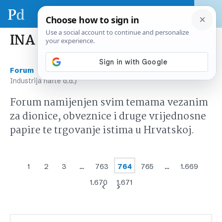
INA (INA-Industrija nafte d.d.)
›
›
Forum
Tržište kapitala Hrvatska
INA (INA-
Industrija nafte d.d.)
Forum namijenjen svim temama vezanim
za dionice, obveznice i druge vrijednosne
papire te trgovanje istima u Hrvatskoj.
1
2
3
…
763
764
765
…
1.669
1.670
1.671