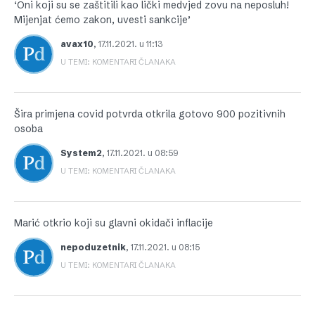
‘Oni koji su se zaštitili kao lički medvjed zovu na neposluh!
Mijenjat ćemo zakon, uvesti sankcije’
avax10
,
17.11.2021. u 11:13
U TEMI: KOMENTARI ČLANAKA
Šira primjena covid potvrda otkrila gotovo 900 pozitivnih
osoba
System2
,
17.11.2021. u 08:59
U TEMI: KOMENTARI ČLANAKA
Marić otkrio koji su glavni okidači inflacije
nepoduzetnik
,
17.11.2021. u 08:15
U TEMI: KOMENTARI ČLANAKA