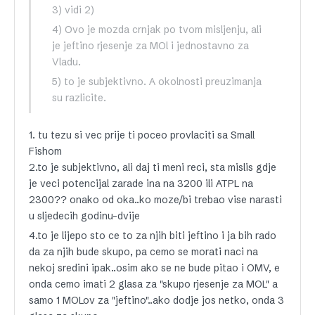
3) vidi 2)
4) Ovo je mozda crnjak po tvom misljenju, ali
je jeftino rjesenje za MOl i jednostavno za
Vladu.
5) to je subjektivno. A okolnosti preuzimanja
su razlicite.
1. tu tezu si vec prije ti poceo provlaciti sa Small
Fishom
2.to je subjektivno, ali daj ti meni reci, sta mislis gdje
je veci potencijal zarade ina na 3200 ili ATPL na
2300?? onako od oka..ko moze/bi trebao vise narasti
u sljedecih godinu-dvije
4.to je lijepo sto ce to za njih biti jeftino i ja bih rado
da za njih bude skupo, pa cemo se morati naci na
nekoj sredini ipak..osim ako se ne bude pitao i OMV, e
onda cemo imati 2 glasa za "skupo rjesenje za MOL" a
samo 1 MOLov za "jeftino"..ako dodje jos netko, onda 3