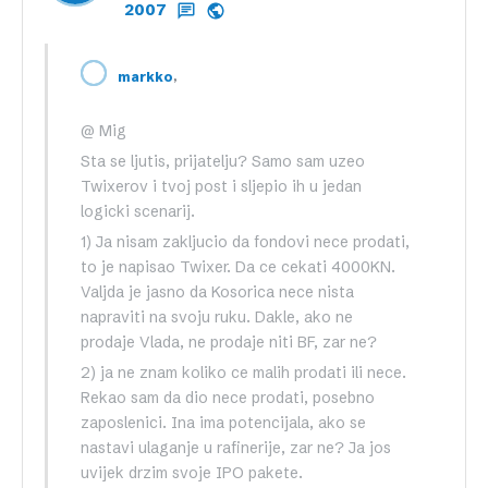
2007
,
markko
@ Mig
Sta se ljutis, prijatelju? Samo sam uzeo
Twixerov i tvoj post i sljepio ih u jedan
logicki scenarij.
1) Ja nisam zakljucio da fondovi nece prodati,
to je napisao Twixer. Da ce cekati 4000KN.
Valjda je jasno da Kosorica nece nista
napraviti na svoju ruku. Dakle, ako ne
prodaje Vlada, ne prodaje niti BF, zar ne?
2) ja ne znam koliko ce malih prodati ili nece.
Rekao sam da dio nece prodati, posebno
zaposlenici. Ina ima potencijala, ako se
nastavi ulaganje u rafinerije, zar ne? Ja jos
uvijek drzim svoje IPO pakete.