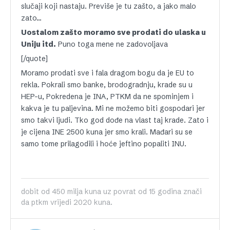
slučaji koji nastaju. Previše je tu zašto, a jako malo
zato…
Uostalom zašto moramo sve prodati do ulaska u
Uniju itd.
Puno toga mene ne zadovoljava
[/quote]
Moramo prodati sve i fala dragom bogu da je EU to
rekla. Pokrali smo banke, brodogradnju, krade su u
HEP-u, Pokredena je INA, PTKM da ne spominjem i
kakva je tu paljevina. Mi ne možemo biti gospodari jer
smo takvi ljudi. Tko god dođe na vlast taj krade. Zato i
je cijena INE 2500 kuna jer smo krali. Mađari su se
samo tome prilagodili i hoće jeftino popaliti INU.
dobit od 450 milja kuna uz povrat od 15 godina znači
da ptkm vrijedi 2020 kuna.