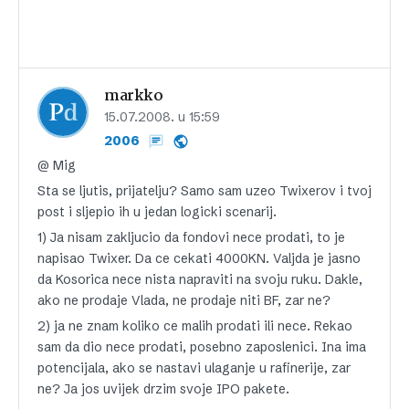
markko
15.07.2008. u 15:59
2006
@ Mig
Sta se ljutis, prijatelju? Samo sam uzeo Twixerov i tvoj
post i sljepio ih u jedan logicki scenarij.
1) Ja nisam zakljucio da fondovi nece prodati, to je
napisao Twixer. Da ce cekati 4000KN. Valjda je jasno
da Kosorica nece nista napraviti na svoju ruku. Dakle,
ako ne prodaje Vlada, ne prodaje niti BF, zar ne?
2) ja ne znam koliko ce malih prodati ili nece. Rekao
sam da dio nece prodati, posebno zaposlenici. Ina ima
potencijala, ako se nastavi ulaganje u rafinerije, zar
ne? Ja jos uvijek drzim svoje IPO pakete.