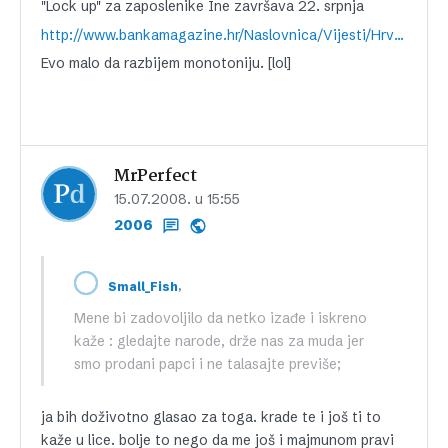
"Lock up" za zaposlenike Ine završava 22. srpnja
http://www.bankamagazine.hr/Naslovnica/Vijesti/Hrvatska/tabid/102/View/Details/ItemID/1184/Default.aspx
Evo malo da razbijem monotoniju. [lol]
MrPerfect
15.07.2008. u 15:55
2006
,
Small_Fish
Mene bi zadovoljilo da netko izađe i iskreno
kaže : gledajte narode, drže nas za muda jer
smo prodani papci i ne talasajte previše;
ja bih doživotno glasao za toga. krade te i još ti to
kaže u lice. bolje to nego da me još i majmunom pravi