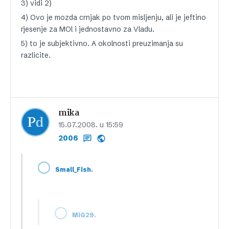
3) vidi 2)
4) Ovo je mozda crnjak po tvom misljenju, ali je jeftino
rjesenje za MOl i jednostavno za Vladu.
5) to je subjektivno. A okolnosti preuzimanja su
razlicite.
mika
15.07.2008. u 15:59
2006
,
Small_Fish
,
MiG29