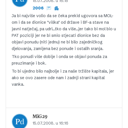
15.07.2008. u 16:15
2006
Ja bi najviše volio da se čeka prekid ugovora sa MOL-
om i da se dionice "viška" od države i BF-a stave na
javni natječaj, pa udri…tko da više…jer tako bi mol bio u
PAT poziciji jer ne bi smio stjecati dionice bez da
objavi ponudu (niti jednu) ne bi bilo zajedničkog
djelovanja, zamijena bez ponude i ostalih sranja.
Tko ponudi više dobije i onda se objavi ponuda za
preuzimanje i bok.
To bi ujedno bilo najbolje i za naše tržište kapitala, jer
ako se ovo zasere ode nam i zadnji strani kapital
vanka.
MiG29
15.07.2008. u 16:16