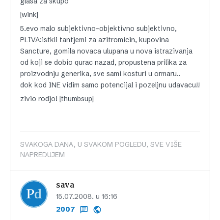
glasa za skupo
[wink]
5.evo malo subjektivno-objektivno subjektivno,
PLIVA:istkli tantjemi za azitromicin, kupovina
Sancture, gomila novaca ulupana u nova istrazivanja
od koji se dobio qurac nazad, propustena prilika za
proizvodnju generika, sve sami kosturi u ormaru..
dok kod INE vidim samo potencijal i pozeljnu udavacu!!
zivio rodjo! [thumbsup]
SVAKOGA DANA, U SVAKOM POGLEDU, SVE VIŠE
NAPREDUJEM
sava
15.07.2008. u 16:16
2007