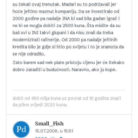
su čekali ovaj trenutak. Mađari su to podržavali jer
hoće jeftino maznut kompaniju. Da se investiralo od
2000 godine pa nadalje INA bi sad bila gadan igrač i
ne bi se mogla dobiti za 2500 kuna. Šta mislite da su
baš svi u INI takvi glupani i da nisu znali da treba
modernizirati rafinerije. Od 2000 pa nadalje jeftinih
kredita bilo je gdje si htio po svijetu i to je sramota da
se nije odradilo.
Zato barem sad nek plate pristoju cijenu jer će itekako
dobro zaraditi u budućnosti. Naravno, ako ju kupe.
dobit od 450 milja kuna uz povrat od 15 godina znači
da ptkm vrijedi 2020 kuna.
Small_Fish
15.07.2008. u 15:51