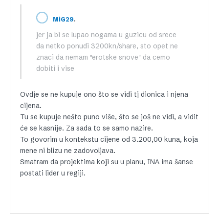
,
MiG29
jer ja bi se lupao nogama u guzicu od srece
da netko ponudi 3200kn/share, sto opet ne
znaci da nemam "erotske snove" da cemo
dobiti i vise
Ovdje se ne kupuje ono što se vidi tj dionica i njena
cijena.
Tu se kupuje nešto puno više, što se još ne vidi, a vidit
će se kasnije. Za sada to se samo nazire.
To govorim u kontekstu cijene od 3.200,00 kuna, koja
mene ni blizu ne zadovoljava.
Smatram da projektima koji su u planu, INA ima šanse
postati lider u regiji.