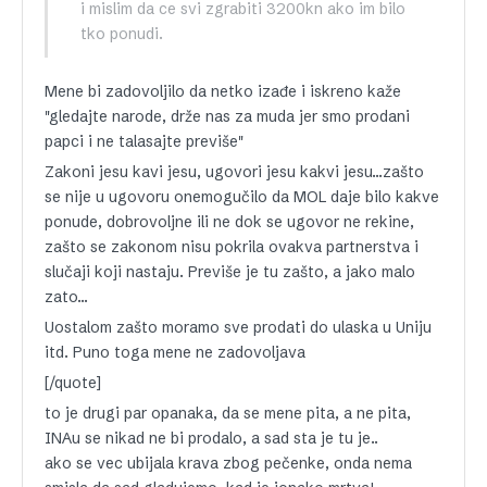
i mislim da ce svi zgrabiti 3200kn ako im bilo
tko ponudi.
Mene bi zadovoljilo da netko izađe i iskreno kaže
"gledajte narode, drže nas za muda jer smo prodani
papci i ne talasajte previše"
Zakoni jesu kavi jesu, ugovori jesu kakvi jesu…zašto
se nije u ugovoru onemogučilo da MOL daje bilo kakve
ponude, dobrovoljne ili ne dok se ugovor ne rekine,
zašto se zakonom nisu pokrila ovakva partnerstva i
slučaji koji nastaju. Previše je tu zašto, a jako malo
zato…
Uostalom zašto moramo sve prodati do ulaska u Uniju
itd. Puno toga mene ne zadovoljava
[/quote]
to je drugi par opanaka, da se mene pita, a ne pita,
INAu se nikad ne bi prodalo, a sad sta je tu je..
ako se vec ubijala krava zbog pečenke, onda nema