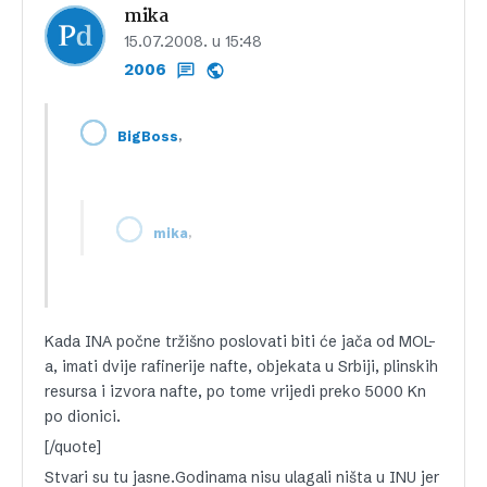
mika
15.07.2008. u 15:48
2006
,
BigBoss
,
mika
Kada INA počne tržišno poslovati biti će jača od MOL-
a, imati dvije rafinerije nafte, objekata u Srbiji, plinskih
resursa i izvora nafte, po tome vrijedi preko 5000 Kn
po dionici.
[/quote]
Stvari su tu jasne.Godinama nisu ulagali ništa u INU jer