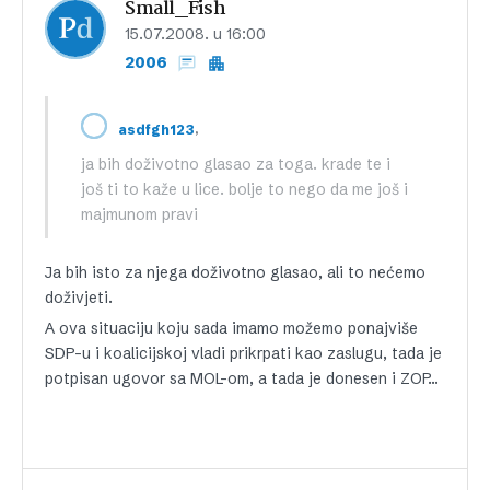
Small_Fish
15.07.2008. u 16:00
2006
,
asdfgh123
ja bih doživotno glasao za toga. krade te i
još ti to kaže u lice. bolje to nego da me još i
majmunom pravi
Ja bih isto za njega doživotno glasao, ali to nećemo
doživjeti.
A ova situaciju koju sada imamo možemo ponajviše
SDP-u i koalicijskoj vladi prikrpati kao zaslugu, tada je
potpisan ugovor sa MOL-om, a tada je donesen i ZOP…