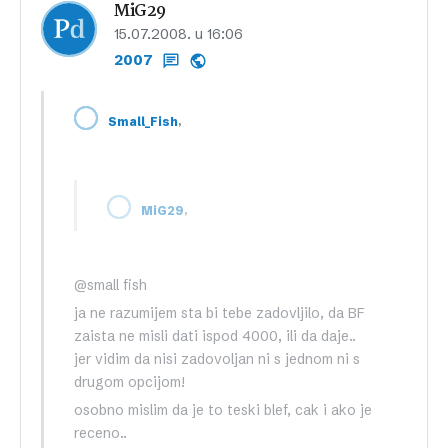
MiG29
15.07.2008. u 16:06
2007
,
Small_Fish
,
MiG29
@small fish
ja ne razumijem sta bi tebe zadovljilo, da BF
zaista ne misli dati ispod 4000, ili da daje..
jer vidim da nisi zadovoljan ni s jednom ni s
drugom opcijom!
osobno mislim da je to teski blef, cak i ako je
receno..