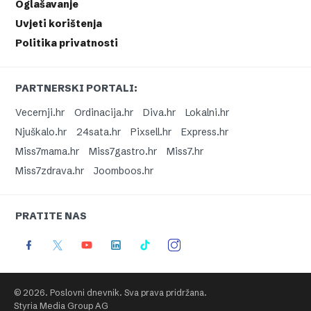
Oglašavanje
Uvjeti korištenja
Politika privatnosti
PARTNERSKI PORTALI:
Vecernji.hr
Ordinacija.hr
Diva.hr
Lokalni.hr
Njuškalo.hr
24sata.hr
Pixsell.hr
Express.hr
Miss7mama.hr
Miss7gastro.hr
Miss7.hr
Miss7zdrava.hr
Joomboos.hr
PRATITE NAS
© 2026. Poslovni dnevnik. Sva prava pridržana.
Styria Media Group AG