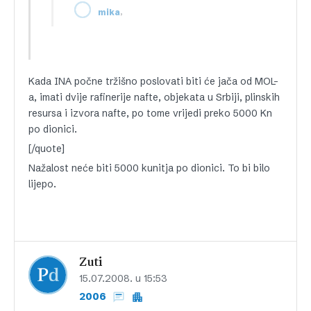
,
mika
Kada INA počne tržišno poslovati biti će jača od MOL-
a, imati dvije rafinerije nafte, objekata u Srbiji, plinskih
resursa i izvora nafte, po tome vrijedi preko 5000 Kn
po dionici.
[/quote]
Nažalost neće biti 5000 kunitja po dionici. To bi bilo
lijepo.
Zuti
15.07.2008. u 15:53
2006