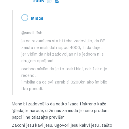
2006
,
MiG29
@small fish
ja ne razumijem sta bi tebe zadovljilo, da BF
zaista ne misli dati ispod 4000, ili da daje..
jer vidim da nisi zadovoljan ni s jednom ni s
drugom opcijom!
osobno mislim da je to teski blef, cak i ako je
receno..
i mislim da ce svi zgrabiti 3200kn ako im bilo
tko ponudi.
Mene bi zadovoljilo da netko izađe i iskreno kaže
"gledajte narode, drže nas za muda jer smo prodani
papci i ne talasajte previše"
Zakoni jesu kavi jesu, ugovori jesu kakvi jesu…zašto