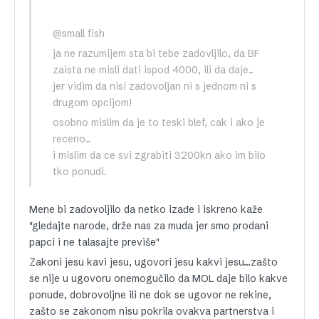
@small fish
ja ne razumijem sta bi tebe zadovljilo, da BF
zaista ne misli dati ispod 4000, ili da daje..
jer vidim da nisi zadovoljan ni s jednom ni s
drugom opcijom!
osobno mislim da je to teski blef, cak i ako je
receno..
i mislim da ce svi zgrabiti 3200kn ako im bilo
tko ponudi.
Mene bi zadovoljilo da netko izađe i iskreno kaže
"gledajte narode, drže nas za muda jer smo prodani
papci i ne talasajte previše"
Zakoni jesu kavi jesu, ugovori jesu kakvi jesu…zašto
se nije u ugovoru onemogučilo da MOL daje bilo kakve
ponude, dobrovoljne ili ne dok se ugovor ne rekine,
zašto se zakonom nisu pokrila ovakva partnerstva i