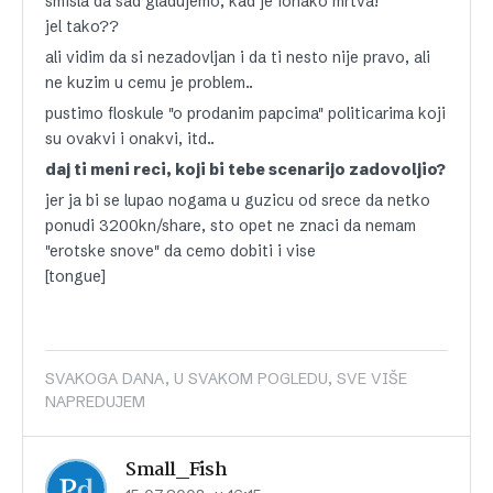
smisla da sad gladujemo, kad je ionako mrtva!
jel tako??
ali vidim da si nezadovljan i da ti nesto nije pravo, ali
ne kuzim u cemu je problem..
pustimo floskule "o prodanim papcima" politicarima koji
su ovakvi i onakvi, itd..
daj ti meni reci, koji bi tebe scenarijo zadovoljio?
jer ja bi se lupao nogama u guzicu od srece da netko
ponudi 3200kn/share, sto opet ne znaci da nemam
"erotske snove" da cemo dobiti i vise
[tongue]
SVAKOGA DANA, U SVAKOM POGLEDU, SVE VIŠE
NAPREDUJEM
Small_Fish