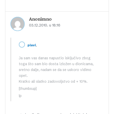
Anonimno
03.12.2010. u 18:16
,
plavi
Ja sam vas danas napustio isključivo zbog
toga što sam bio dosta izložen u dionicama,
sretno dalje, nadam se da se uskoro vidimo
opet.
Kratko ali slatko zadovoljstvo od + 10%.
[thumbsup]
lp