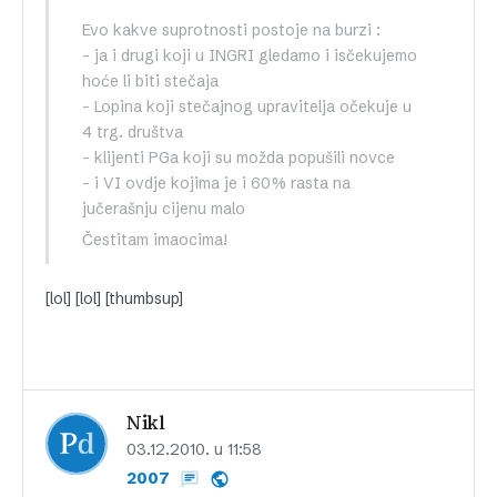
Evo kakve suprotnosti postoje na burzi :
– ja i drugi koji u INGRI gledamo i isčekujemo
hoće li biti stečaja
– Lopina koji stečajnog upravitelja očekuje u
4 trg. društva
– klijenti PGa koji su možda popušili novce
– i VI ovdje kojima je i 60% rasta na
jučerašnju cijenu malo
Čestitam imaocima!
[lol] [lol] [thumbsup]
Nikl
03.12.2010. u 11:58
2007