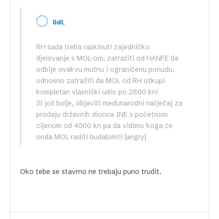
,
lidl
RH sada treba raskinuti zajedničko
djelovanje s MOL-om, zatražiti od HANFE da
odbije ovakvu mutnu i ograničenu ponudu,
odnosno zatražiti da MOL od RH otkupi
kompletan vlasnički udio po 2800 kn!
Ili još bolje, objaviti međunarodni natječaj za
prodaju državnih dionca INE s početnom
cijenom od 4000 kn pa da vidimo koga će
onda MOL raditi budalom!!! [angry]
Oko tebe se stavrno ne trebaju puno trudit.