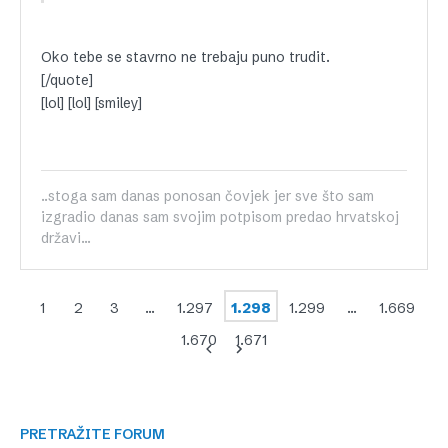
Oko tebe se stavrno ne trebaju puno trudit.
[/quote]
[lol] [lol] [smiley]
..stoga sam danas ponosan čovjek jer sve što sam
izgradio danas sam svojim potpisom predao hrvatskoj
državi...
1
2
3
…
1.297
1.298
1.299
…
1.669
1.670
1.671
PRETRAŽITE FORUM