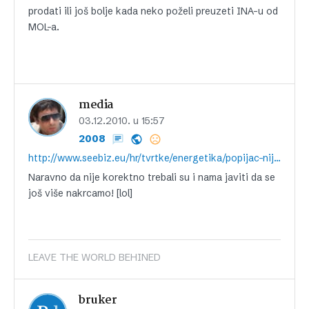
prodati ili još bolje kada neko poželi preuzeti INA-u od
MOL-a.
media
03.12.2010. u 15:57
2008
http://www.seebiz.eu/hr/tvrtke/energetika/popijac-nije-korektno-da-o-namjerama-mol-a-doznajemo-iz-medija,99981.html
Naravno da nije korektno trebali su i nama javiti da se
još više nakrcamo! [lol]
LEAVE THE WORLD BEHINED
bruker