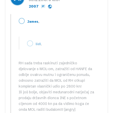
2007
,
James
,
lidl
RH sada treba raskinuti zajedničko
djelovanje s MOL-om, zatražiti od HANFE da
odbije ovakvu mutnu i ograničenu ponudu,
odnosno zatražiti da MOL od RH otkupi
kompletan vlasnički udio po 2800 kn!
Ili još bolje, objaviti međunarodni natječaj za
prodaju državnih dionca INE s početnom
cijenom od 4000 kn pa da vidimo koga će
onda MOL raditi budalom!!! [angry]