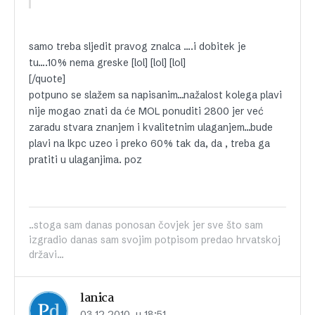
samo treba sljedit pravog znalca ….i dobitek je
tu….10% nema greske [lol] [lol] [lol]
[/quote]
potpuno se slažem sa napisanim…nažalost kolega plavi
nije mogao znati da će MOL ponuditi 2800 jer već
zaradu stvara znanjem i kvalitetnim ulaganjem…bude
plavi na lkpc uzeo i preko 60% tak da, da , treba ga
pratiti u ulaganjima. poz
..stoga sam danas ponosan čovjek jer sve što sam
izgradio danas sam svojim potpisom predao hrvatskoj
državi...
lanica
03.12.2010. u 18:51