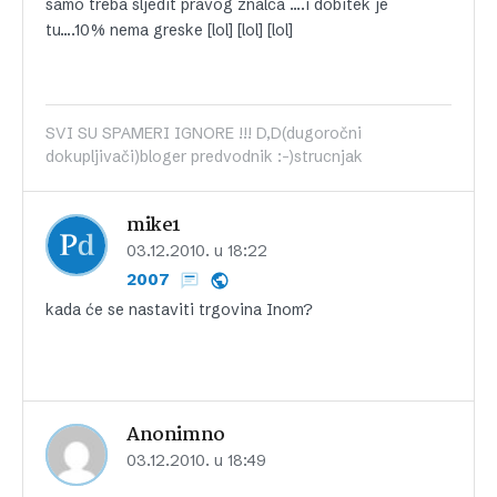
samo treba sljedit pravog znalca ….i dobitek je
tu….10% nema greske [lol] [lol] [lol]
SVI SU SPAMERI IGNORE !!! D,D(dugoročni
dokupljivači)bloger predvodnik :-)strucnjak
mike1
03.12.2010. u 18:22
2007
kada će se nastaviti trgovina Inom?
Anonimno
03.12.2010. u 18:49