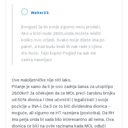
,
Walter33
[tongue] Ja im svoje sigurno neću prodati.
Ako u krizi nude 2800,onda možete misliti
koliko ovo vrijedi. Svako moje dijete ima po
paket, a kad budu imali 18 nak rade s njima
što hoće. Tajo kupio! Pogled na ask me
zaista nasmijao!
Ove maloljetničke nije niti lako.
Pitanje je samo da li je ovo zadnja šansa za utopitipo
2800kn? Ja očekujem da će MOL preći čarobnu brojku
od 50% dionica i time učvrstiti ( legalizirati ) svoje
pozicije u INA-i. Da li će to biti dividendna dionica –
moguće, ali sigurno ne HT razmjera (postotka). Da RH
ima perja onda bi sada bilo interesantno ali nema. Ova
dionica će biti na ovim razinama kada MOL odluči