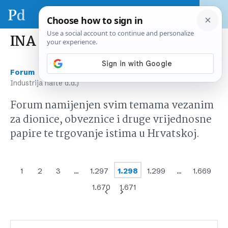
INA (INA-Industrija nafte d.d.)
›
›
Forum
Tržište kapitala Hrvatska
INA (INA-
Industrija nafte d.d.)
Forum namijenjen svim temama vezanim
za dionice, obveznice i druge vrijednosne
papire te trgovanje istima u Hrvatskoj.
1
2
3
…
1.297
1.298
1.299
…
1.669
1.670
1.671