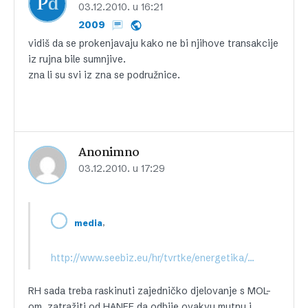
03.12.2010. u 16:21
2009
vidiš da se prokenjavaju kako ne bi njihove transakcije
iz rujna bile sumnjive.
zna li su svi iz zna se podružnice.
Anonimno
03.12.2010. u 17:29
,
media
http://www.seebiz.eu/hr/tvrtke/energetika/popijac-nije-korektno-da-o-namjerama-mol-a-doznajemo-iz-medija,99981.html
RH sada treba raskinuti zajedničko djelovanje s MOL-
om, zatražiti od HANFE da odbije ovakvu mutnu i