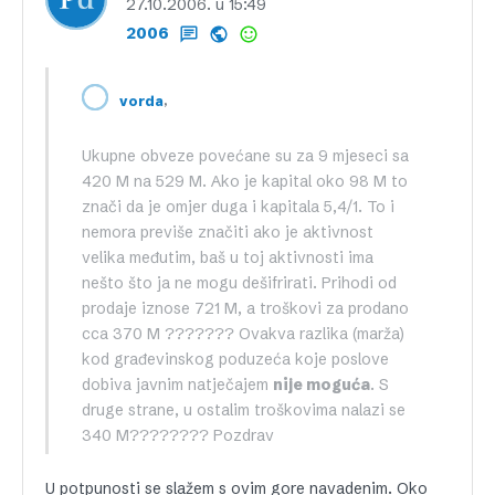
27.10.2006. u 15:49
2006
,
vorda
Ukupne obveze povećane su za 9 mjeseci sa
420 M na 529 M. Ako je kapital oko 98 M to
znači da je omjer duga i kapitala 5,4/1. To i
nemora previše značiti ako je aktivnost
velika međutim, baš u toj aktivnosti ima
nešto što ja ne mogu dešifrirati. Prihodi od
prodaje iznose 721 M, a troškovi za prodano
cca 370 M ??????? Ovakva razlika (marža)
kod građevinskog poduzeća koje poslove
dobiva javnim natječajem
nije moguća
. S
druge strane, u ostalim troškovima nalazi se
340 M???????? Pozdrav
U potpunosti se slažem s ovim gore navadenim. Oko