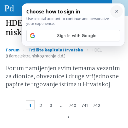
HDEL (Hidroelektra
niskogradnja d.d.)
›
›
Forum
Tržište kapitala Hrvatska
HDEL
(Hidroelektra niskogradnja d.d.)
Forum namijenjen svim temama vezanim
za dionice, obveznice i druge vrijednosne
papire te trgovanje istima u Hrvatskoj.
1
2
3
…
740
741
742