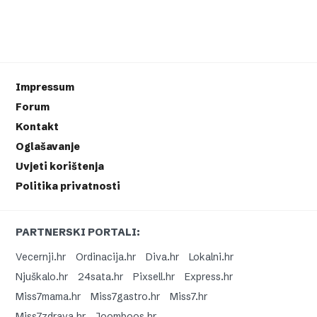
Impressum
Forum
Kontakt
Oglašavanje
Uvjeti korištenja
Politika privatnosti
PARTNERSKI PORTALI:
Vecernji.hr
Ordinacija.hr
Diva.hr
Lokalni.hr
Njuškalo.hr
24sata.hr
Pixsell.hr
Express.hr
Miss7mama.hr
Miss7gastro.hr
Miss7.hr
Miss7zdrava.hr
Joomboos.hr