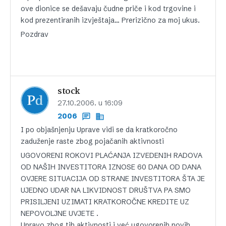
ove dionice se dešavaju čudne priče i kod trgovine i
kod prezentiranih izvještaja… Prerizično za moj ukus.
Pozdrav
stock
27.10.2006. u 16:09
2006
I po objašnjenju Uprave vidi se da kratkoročno
zaduženje raste zbog pojačanih aktivnosti
UGOVORENI ROKOVI PLAĆANJA IZVEDENIH RADOVA
OD NAŠIH INVESTITORA IZNOSE 60 DANA OD DANA
OVJERE SITUACIJA OD STRANE INVESTITORA ŠTA JE
UJEDNO UDAR NA LIKVIDNOST DRUŠTVA PA SMO
PRISILJENI UZIMATI KRATKOROČNE KREDITE UZ
NEPOVOLJNE UVJETE .
Upravo zbog tih aktivnosti i već ugovorenih novih