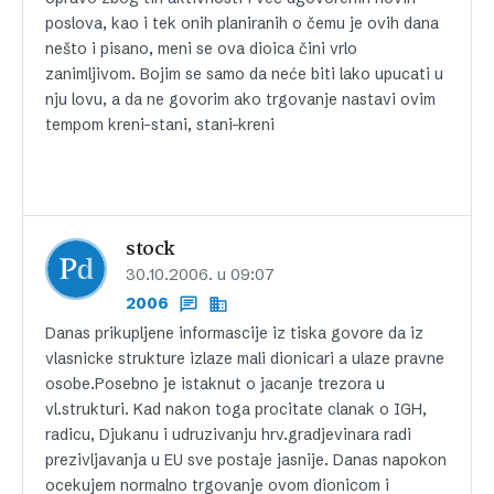
poslova, kao i tek onih planiranih o čemu je ovih dana
nešto i pisano, meni se ova dioica čini vrlo
zanimljivom. Bojim se samo da neće biti lako upucati u
nju lovu, a da ne govorim ako trgovanje nastavi ovim
tempom kreni-stani, stani-kreni
stock
30.10.2006. u 09:07
2006
Danas prikupljene informascije iz tiska govore da iz
vlasnicke strukture izlaze mali dionicari a ulaze pravne
osobe.Posebno je istaknut o jacanje trezora u
vl.strukturi. Kad nakon toga procitate clanak o IGH,
radicu, Djukanu i udruzivanju hrv.gradjevinara radi
prezivljavanja u EU sve postaje jasnije. Danas napokon
ocekujem normalno trgovanje ovom dionicom i