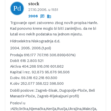
stock
27.10.2006. u 11:51
2006
Trgovanje opet zatvoreno zbog novih propisa Hanfe.
Kad ponovno krene moglo bi biti zanimljivo. da ne bi
lutali evo nekih podataka na jednom mjestu.
Hidroelektra Niskogradnja d.d.
2004. 2005. 2006.(1.pol)
Prodaja 616.177 707.116 306.899(+50%)
Dobit 618 2.803 521
Aktiva 404.268 516.016 601.862
Kapital i rez. 92.873 95.676 96.506
D.obv. 59.318 62.218 60.500
K.obv 252.077 358.122 398.500
Dobili poslove: Zagreb-Sisak, Dugopolje-Ploče, Beli
Manastir-Ploče, Zagreb-Rijeka(puni profil)
Poslovi u
:Alžir,Grčka,Njemačka,Kenija,Rusija,Ukrajina,Malezija,