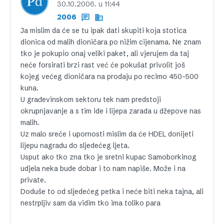
30.10.2006. u 11:44
2006
Ja mislim da će se tu ipak dati skupiti koja stotica
dionica od malih dioničara po nižim cijenama. Ne znam
tko je pokupio onaj veliki paket, ali vjerujem da taj
neće forsirati brzi rast već će pokušat privolit još
kojeg većeg dioničara na prodaju po recimo 450-500
kuna.
U građevinskom sektoru tek nam predstoji
okrupnjavanje a s tim ide i lijepa zarada u džepove nas
malih.
Uz malo sreće i upornosti mislim da će HDEL donijeti
lijepu nagradu do sljedećeg ljeta.
Usput ako tko zna tko je sretni kupac Samoborkinog
udjela neka bude dobar i to nam napiše. Može i na
private.
Doduše to od sljedećeg petka i neće biti neka tajna, ali
nestrpljiv sam da vidim tko ima toliko para