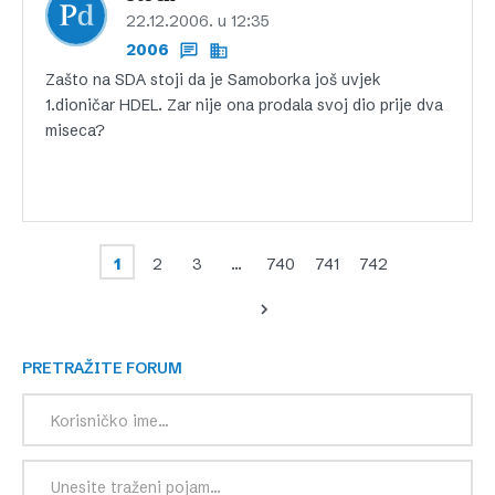
22.12.2006. u 12:35
2006
Zašto na SDA stoji da je Samoborka još uvjek
1.dioničar HDEL. Zar nije ona prodala svoj dio prije dva
miseca?
1
2
3
…
740
741
742
PRETRAŽITE FORUM