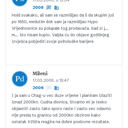
17.03.2006. u 12:54
2006
Hold svakako, ali sam se razmišljao da li da skupim još
po 1650, međutim dok sam ja razmišljao Hypo
Vrijednosnice su polupale tog prodavača. Sad si j….
m…. što nisam kupio. Valjda ću do objave godišnjeg
izvješća pobjediti svoje psihološke barijere
Mileni
17.03.2006. u 15:47
2006
I ja sam u Chag-u vec duze vrijeme i planiram izlaziti
iznad 2000kn. Cudna dionica. Stvarno mi je tesko
objasniti zasto tako sporo raste i zasto vec odavno
nije presla tu granicu od 2000kn obzirom kako
ostatak tržišta reagira na dobre poslovne rezultate.