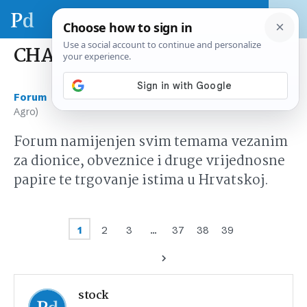
CHAG (Chromos Agro)
›
›
Forum
Tržište kapitala Hrvatska
CHAG (Chromos
Agro)
Forum namijenjen svim temama vezanim
za dionice, obveznice i druge vrijednosne
papire te trgovanje istima u Hrvatskoj.
1
2
3
…
37
38
39
stock