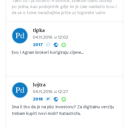
Tako ću i ja ostaviti 4 dionice, svakom članu obitelji
po jedna, kao podsjetnik gdje im je ćale namlatio lovu i
da se o tome naraštajima priča uz logorske vatre
tipka
04.11.2019. u 12:02
2017
Evo i Agram brokeri korigiraju cijene…
lojtra
04.11.2019. u 12:27
2018
Ima li tko da je na pbz investoru? Za digitalnu verziju
trebam kupiti novi mob? Katastrofa.