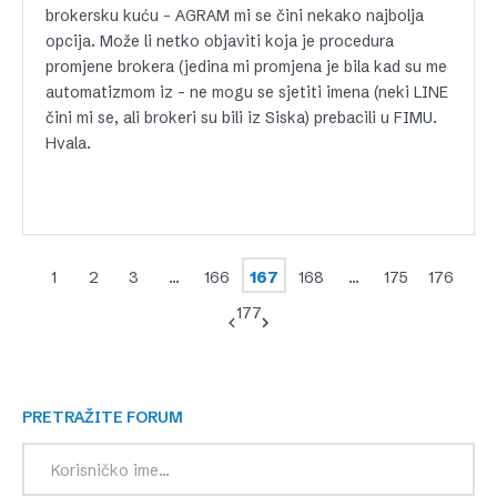
brokersku kuću – AGRAM mi se čini nekako najbolja
opcija. Može li netko objaviti koja je procedura
promjene brokera (jedina mi promjena je bila kad su me
automatizmom iz – ne mogu se sjetiti imena (neki LINE
čini mi se, ali brokeri su bili iz Siska) prebacili u FIMU.
Hvala.
1
2
3
…
166
167
168
…
175
176
177
PRETRAŽITE FORUM