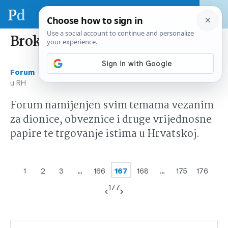
Brokerske kuće u RH
›
›
Forum
Tržište kapitala Hrvatska
Brokerske kuće
u RH
Forum namijenjen svim temama vezanim
za dionice, obveznice i druge vrijednosne
papire te trgovanje istima u Hrvatskoj.
1
2
3
…
166
167
168
…
175
176
177