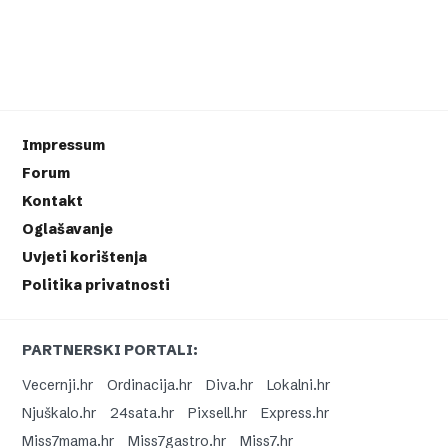
Impressum
Forum
Kontakt
Oglašavanje
Uvjeti korištenja
Politika privatnosti
PARTNERSKI PORTALI:
Vecernji.hr
Ordinacija.hr
Diva.hr
Lokalni.hr
Njuškalo.hr
24sata.hr
Pixsell.hr
Express.hr
Miss7mama.hr
Miss7gastro.hr
Miss7.hr