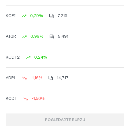
0,79%
7,213
KOEI
0,99%
5,491
ATGR
0,24%
KODT2
-1,16%
14,717
ADPL
-1,56%
KODT
POGLEDAJTE BURZU