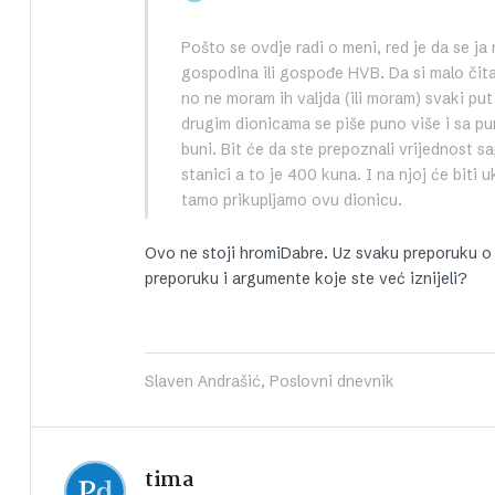
Pošto se ovdje radi o meni, red je da se j
gospodina ili gospođe HVB. Da si malo čit
no ne moram ih valjda (ili moram) svaki pu
drugim dionicama se piše puno više i sa pu
buni. Bit će da ste prepoznali vrijednost s
stanici a to je 400 kuna. I na njoj će biti uk
tamo prikupljamo ovu dionicu.
Ovo ne stoji hromiDabre. Uz svaku preporuku o d
preporuku i argumente koje ste već iznijeli?
Slaven Andrašić, Poslovni dnevnik
tima