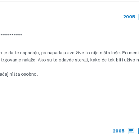
2005
***********
lno je da te napadaju, pa napadaju sve žive to nije ništa loše. Po men
 trgovanje nalaže. Ako su te odavde sterali, kako će tek biti uživo n
vaćaj ništa osobno.
2005