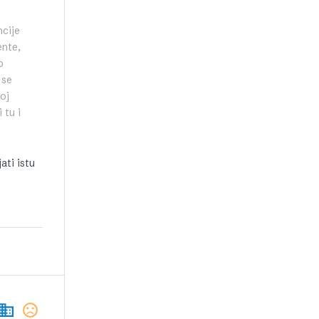
ncije
ente,
o
 se
toj
 tu i
ati istu