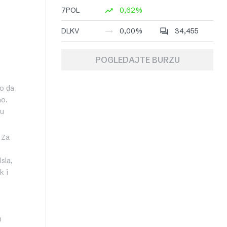
7POL
0,62%
DLKV
0,00%
34,455
POGLEDAJTE BURZU
to da
ao.
ju
 Za
sla,
k i
m