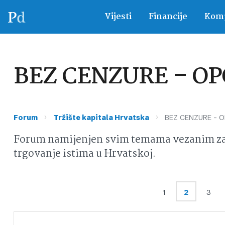
Vijesti
Financije
Komp
BEZ CENZURE – O
›
›
Forum
Tržište kapitala Hrvatska
BEZ CENZURE – 
Forum namijenjen svim temama vezanim za d
trgovanje istima u Hrvatskoj.
1
2
3