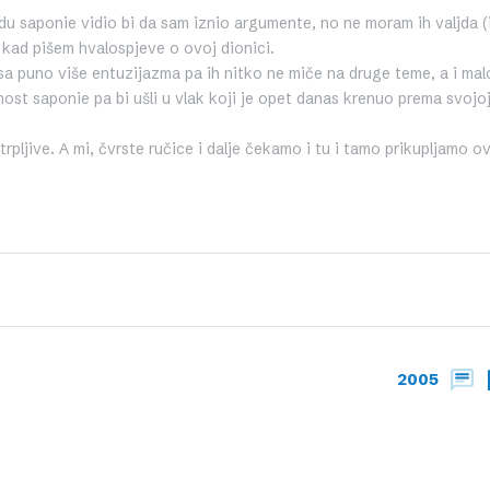
u saponie vidio bi da sam iznio argumente, no ne moram ih valjda (i
 kad pišem hvalospjeve o ovoj dionici.
sa puno više entuzijazma pa ih nitko ne miče na druge teme, a i mal
dnost saponie pa bi ušli u vlak koji je opet danas krenuo prema svojo
estrpljive. A mi, čvrste ručice i dalje čekamo i tu i tamo prikupljamo o
2005