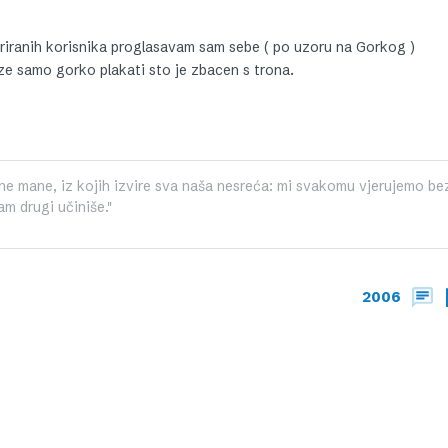
riranih korisnika proglasavam sam sebe ( po uzoru na Gorkog )
ze samo gorko plakati sto je zbacen s trona.
ne mane, iz kojih izvire sva naša nesreća: mi svakomu vjerujemo be
m drugi učiniše."
2006