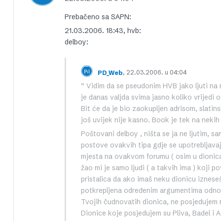
Prebačeno sa SAPN:
21.03.2006. 18:43, hvb:
delboy:
, 22.03.2006. u 04:04
PD_Web
” Vidim da se pseudonim HVB jako ljuti na
je danas valjda svima jasno koliko vrijedi 
Bit će da je bio zaokupljen adrisom, slat
još uvijek nije kasno. Book je tek na neki
Poštovani delboy , ništa se ja ne ljutim, 
postove ovakvih tipa gdje se upotrebljavaj
mjesta na ovakvom forumu ( osim u dionicam
žao mi je samo ljudi ( a takvih ima ) koji 
pristalica da ako imaš neku dionicu izneseš 
potkrepljena određenim argumentima odnosn
Tvojih čudnovatih dionica, ne posjedujem 
Dionice koje posjedujem su Pliva, Badel i 