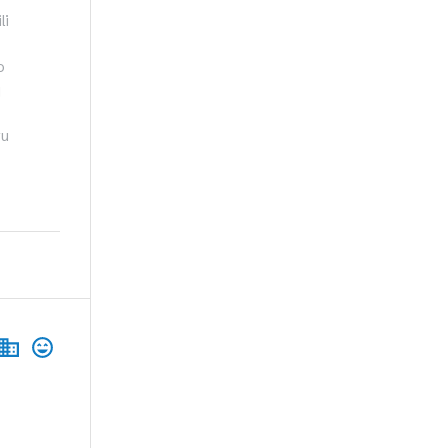
li
o
j
vu