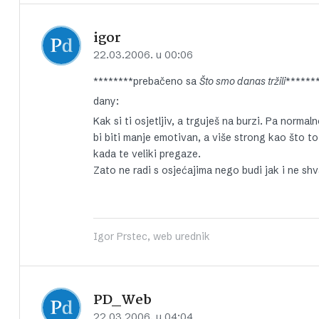
igor
22.03.2006. u 00:06
********prebačeno sa
Što smo danas tržili
******
dany:
Kak si ti osjetljiv, a trguješ na burzi. Pa norma
bi biti manje emotivan, a više strong kao što to
kada te veliki pregaze.
Zato ne radi s osjećajima nego budi jak i ne sh
Igor Prstec, web urednik
PD_Web
22.03.2006. u 04:04