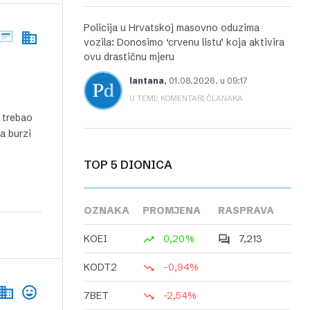
Policija u Hrvatskoj masovno oduzima
vozila: Donosimo ‘crvenu listu’ koja aktivira
ovu drastičnu mjeru
lantana
,
01.08.2026. u 09:17
U TEMI: KOMENTARI ČLANAKA
i trebao
a burzi
TOP 5 DIONICA
OZNAKA
PROMJENA
RASPRAVA
KOEI
0,20%
7,213
KODT2
-0,94%
7BET
-2,54%