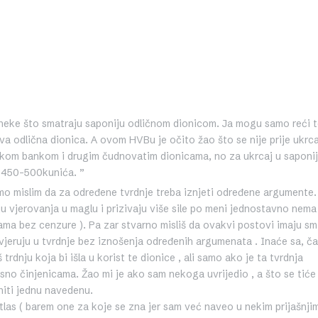
 neke što smatraju saponiju odličnom dionicom. Ja mogu samo reći 
ova odlična dionica. A ovom HVBu je očito žao što se nije prije ukrc
inskom bankom i drugim čudnovatim dionicama, no za ukrcaj u saponi
h 450-500kunića. ”
samo mislim da za određene tvrdnje treba iznjeti određene argumente.
u vjerovanja u maglu i prizivaju više sile po meni jednostavno nema
a bez cenzure ). Pa zar stvarno misliš da ovakvi postovi imaju smi
povjeruju u tvrdnje bez iznošenja određenih argumenata . Inaće sa, ča
trdnju koja bi išla u korist te dionice , ali samo ako je ta tvrdnja
o činjenicama. Žao mi je ako sam nekoga uvrijedio , a što se tiće
niti jednu navedenu.
Atlas ( barem one za koje se zna jer sam već naveo u nekim prijašnji