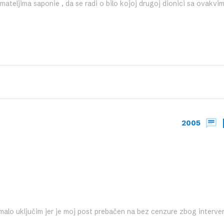
imateljima saponie , da se radi o bilo kojoj drugoj dionici sa ovakvi
2005
a malo uključim jer je moj post prebačen na bez cenzure zbog interve