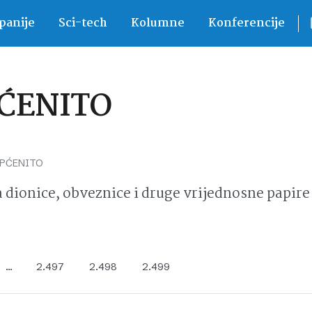
anije
Sci-tech
Kolumne
Konferencije
PĆENITO
OPĆENITO
ionice, obveznice i druge vrijednosne papire 
…
2.497
2.498
2.499