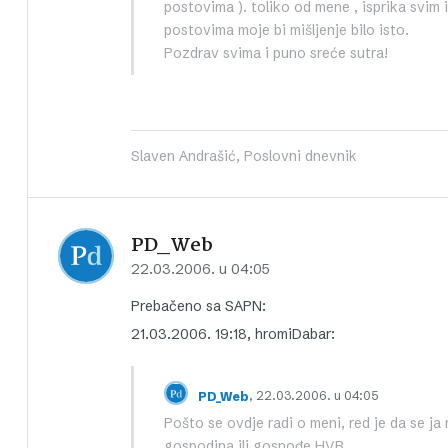
postovima ). toliko od mene , isprika svim 
postovima moje bi mišljenje bilo isto.
Pozdrav svima i puno sreće sutra!
Slaven Andrašić, Poslovni dnevnik
PD_Web
22.03.2006. u 04:05
Prebačeno sa SAPN:
21.03.2006. 19:18, hromiDabar:
, 22.03.2006. u 04:05
PD_Web
Pošto se ovdje radi o meni, red je da se j
gospodina ili gospođe HVB.