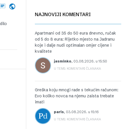
NAJNOVIJI KOMENTARI
dilo
Apartmani od 35 do 50 eura dnevno, ručak
od 5 do 8 eura: Rijetko mjesto na Jadranu
koje i dalje nudi optimalan omjer cijene i
kvalitete
jasminko
,
03.08.2026. u 15:50
U TEMI: KOMENTARI ČLANAKA
Greška koju mnogi rade s tekućim računom:
Evo koliko novca na njemu zaista trebate
imati
paris
,
03.08.2026. u 15:16
U TEMI: KOMENTARI ČLANAKA