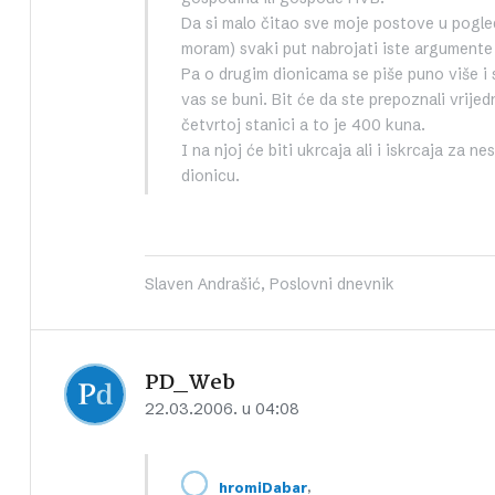
Da si malo čitao sve moje postove u pogled
moram) svaki put nabrojati iste argumente
Pa o drugim dionicama se piše puno više i 
vas se buni. Bit će da ste prepoznali vrije
četvrtoj stanici a to je 400 kuna.
I na njoj će biti ukrcaja ali i iskrcaja za n
dionicu.
Slaven Andrašić, Poslovni dnevnik
PD_Web
22.03.2006. u 04:08
,
hromiDabar