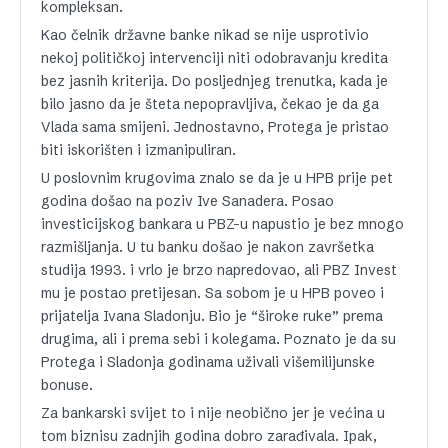
kompleksan.
Kao čelnik državne banke nikad se nije usprotivio
nekoj političkoj intervenciji niti odobravanju kredita
bez jasnih kriterija. Do posljednjeg trenutka, kada je
bilo jasno da je šteta nepopravljiva, čekao je da ga
Vlada sama smijeni. Jednostavno, Protega je pristao
biti iskorišten i izmanipuliran.
U poslovnim krugovima znalo se da je u HPB prije pet
godina došao na poziv Ive Sanadera. Posao
investicijskog bankara u PBZ-u napustio je bez mnogo
razmišljanja. U tu banku došao je nakon završetka
studija 1993. i vrlo je brzo napredovao, ali PBZ Invest
mu je postao pretijesan. Sa sobom je u HPB poveo i
prijatelja Ivana Sladonju. Bio je “široke ruke” prema
drugima, ali i prema sebi i kolegama. Poznato je da su
Protega i Sladonja godinama uživali višemilijunske
bonuse.
Za bankarski svijet to i nije neobično jer je većina u
tom biznisu zadnjih godina dobro zarađivala. Ipak,