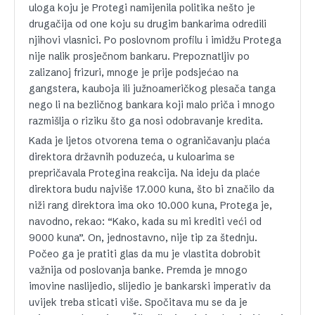
uloga koju je Protegi namijenila politika nešto je
drugačija od one koju su drugim bankarima odredili
njihovi vlasnici. Po poslovnom profilu i imidžu Protega
nije nalik prosječnom bankaru. Prepoznatljiv po
zalizanoj frizuri, mnoge je prije podsjećao na
gangstera, kauboja ili južnoameričkog plesača tanga
nego li na bezličnog bankara koji malo priča i mnogo
razmišlja o riziku što ga nosi odobravanje kredita.
Kada je ljetos otvorena tema o ograničavanju plaća
direktora državnih poduzeća, u kuloarima se
prepričavala Protegina reakcija. Na ideju da plaće
direktora budu najviše 17.000 kuna, što bi značilo da
niži rang direktora ima oko 10.000 kuna, Protega je,
navodno, rekao: “Kako, kada su mi krediti veći od
9000 kuna”. On, jednostavno, nije tip za štednju.
Počeo ga je pratiti glas da mu je vlastita dobrobit
važnija od poslovanja banke. Premda je mnogo
imovine naslijedio, slijedio je bankarski imperativ da
uvijek treba sticati više. Spočitava mu se da je