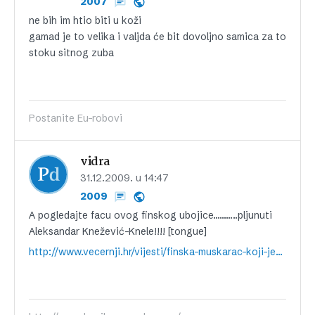
2007
ne bih im htio biti u koži
gamad je to velika i valjda će bit dovoljno samica za to
stoku sitnog zuba
Postanite Eu-robovi
vidra
31.12.2009. u 14:47
2009
A pogledajte facu ovog finskog ubojice………..pljunuti
Aleksandar Knežević-Knele!!!! [tongue]
http://www.vecernji.hr/vijesti/finska-muskarac-koji-je-ubio-petero-ljudi-navodno-pronaden-mrtav-clanak-73971