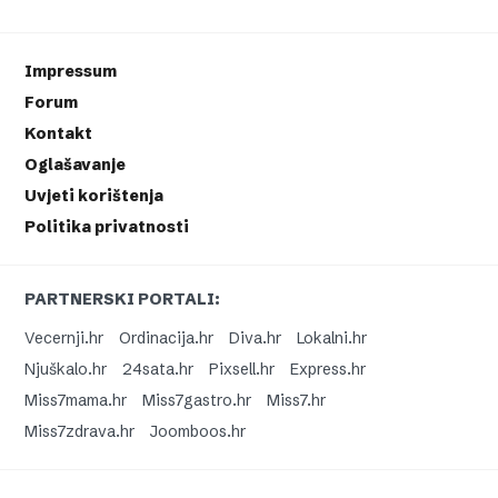
Impressum
Forum
Kontakt
Oglašavanje
Uvjeti korištenja
Politika privatnosti
PARTNERSKI PORTALI:
Vecernji.hr
Ordinacija.hr
Diva.hr
Lokalni.hr
Njuškalo.hr
24sata.hr
Pixsell.hr
Express.hr
Miss7mama.hr
Miss7gastro.hr
Miss7.hr
Miss7zdrava.hr
Joomboos.hr