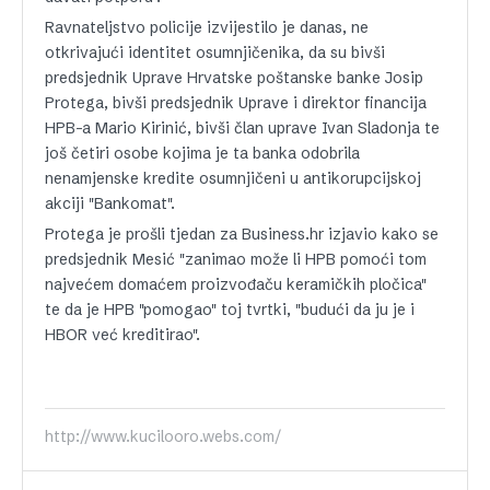
Ravnateljstvo policije izvijestilo je danas, ne
otkrivajući identitet osumnjičenika, da su bivši
predsjednik Uprave Hrvatske poštanske banke Josip
Protega, bivši predsjednik Uprave i direktor financija
HPB-a Mario Kirinić, bivši član uprave Ivan Sladonja te
još četiri osobe kojima je ta banka odobrila
nenamjenske kredite osumnjičeni u antikorupcijskoj
akciji "Bankomat".
Protega je prošli tjedan za Business.hr izjavio kako se
predsjednik Mesić "zanimao može li HPB pomoći tom
najvećem domaćem proizvođaču keramičkih pločica"
te da je HPB "pomogao" toj tvrtki, "budući da ju je i
HBOR već kreditirao".
http://www.kucilooro.webs.com/