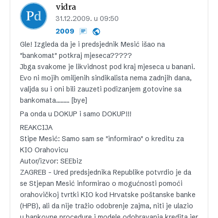
vidra
31.12.2009. u 09:50
2009
Gle! Izgleda da je i predsjednik Mesić išao na
"bankomat" potkraj mjeseca?????
Jbga svakome je likvidnost pod kraj mjeseca u banani.
Evo ni mojih omiljenih sindikalista nema zadnjih dana,
valjda su i oni bili zauzeti podizanjem gotovine sa
bankomata……… [bye]
Pa onda u DOKUP i samo DOKUP!!!
REAKCIJA
Stipe Mesić: Samo sam se "informirao" o kreditu za
KIO Orahovicu
Autor/izvor: SEEbiz
ZAGREB – Ured predsjednika Republike potvrdio je da
se Stjepan Mesić informirao o mogućnosti pomoći
orahovičkoj tvrtki KIO kod Hrvatske poštanske banke
(HPB), ali da nije tražio odobrenje zajma, niti je ulazio
u bankovne procedure i modele odobravanja kredita jer