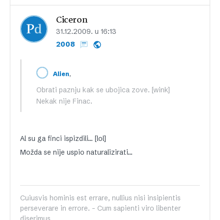
Ciceron
31.12.2009. u 16:13
2008
,
Alien
Obrati paznju kak se ubojica zove. [wink]
Nekak nije Finac.
Al su ga finci ispizdili… [lol]
Možda se nije uspio naturalizirati…
Cuiusvis hominis est errare, nullius nisi insipientis
perseverare in errore. - Cum sapienti viro libenter
diserimus