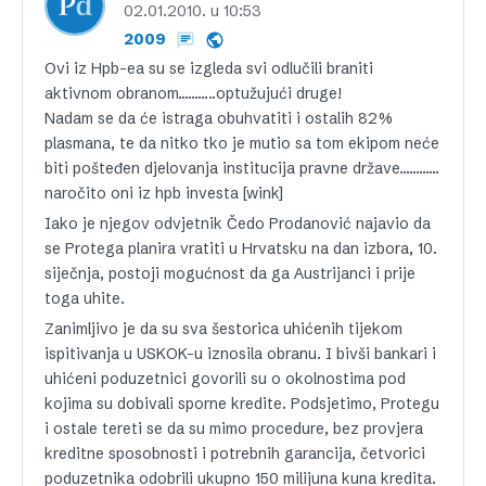
02.01.2010. u 10:53
2009
Ovi iz Hpb-ea su se izgleda svi odlučili braniti
aktivnom obranom………..optužujući druge!
Nadam se da će istraga obuhvatiti i ostalih 82%
plasmana, te da nitko tko je mutio sa tom ekipom neće
biti pošteđen djelovanja institucija pravne države…………
naročito oni iz hpb investa [wink]
Iako je njegov odvjetnik Čedo Prodanović najavio da
se Protega planira vratiti u Hrvatsku na dan izbora, 10.
siječnja, postoji mogućnost da ga Austrijanci i prije
toga uhite.
Zanimljivo je da su sva šestorica uhićenih tijekom
ispitivanja u USKOK-u iznosila obranu. I bivši bankari i
uhićeni poduzetnici govorili su o okolnostima pod
kojima su dobivali sporne kredite. Podsjetimo, Protegu
i ostale tereti se da su mimo procedure, bez provjera
kreditne sposobnosti i potrebnih garancija, četvorici
poduzetnika odobrili ukupno 150 milijuna kuna kredita.