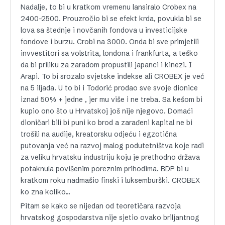
Nadalje, to bi u kratkom vremenu lansiralo Crobex na
2400-2500. Prouzročio bi se efekt krda, povukla bi se
lova sa štednje i novčanih fondova u investicijske
fondove i burzu. Crobi na 3000. Onda bi sve primjetili
invvestitori sa volstrita, londona i frankfurta, a teško
da bi priliku za zaradom propustili japanci i kinezi. I
Arapi. To bi srozalo svjetske indekse ali CROBEX je već
na 5 iljada. U to bi i Todorić prodao sve svoje dionice
iznad 50% + jedne , jer mu više i ne treba. Sa kešom bi
kupio ono što u Hrvatskoj još nije njegovo. Domaći
dioničari bili bi puni ko brod a zarađeni kapital ne bi
trošili na audije, kreatorsku odjeću i egzotična
putovanja već na razvoj malog podutetništva koje radi
za veliku hrvatsku industriju koju je prethodno država
potaknula povišenim poreznim prihodima. BDP bi u
kratkom roku nadmašio finski i luksemburški. CROBEX
ko zna koliko…
Pitam se kako se nijedan od teoretičara razvoja
hrvatskog gospodarstva nije sjetio ovako briljantnog