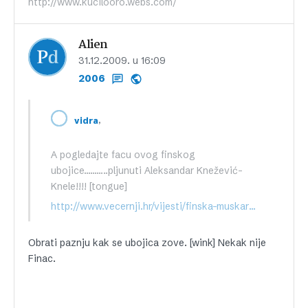
http://www.kucilooro.webs.com/
Alien
31.12.2009. u 16:09
2006
,
vidra
A pogledajte facu ovog finskog
ubojice………..pljunuti Aleksandar Knežević-
Knele!!!! [tongue]
http://www.vecernji.hr/vijesti/finska-muskarac-koji-je-ubio-petero-ljudi-navodno-pronaden-mrtav-clanak-73971
Obrati paznju kak se ubojica zove. [wink] Nekak nije
Finac.