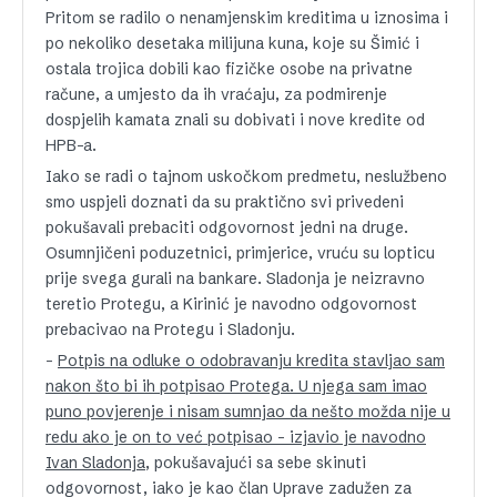
Pritom se radilo o nenamjenskim kreditima u iznosima i
po nekoliko desetaka milijuna kuna, koje su Šimić i
ostala trojica dobili kao fizičke osobe na privatne
račune, a umjesto da ih vraćaju, za podmirenje
dospjelih kamata znali su dobivati i nove kredite od
HPB-a.
Iako se radi o tajnom uskočkom predmetu, neslužbeno
smo uspjeli doznati da su praktično svi privedeni
pokušavali prebaciti odgovornost jedni na druge.
Osumnjičeni poduzetnici, primjerice, vruću su lopticu
prije svega gurali na bankare. Sladonja je neizravno
teretio Protegu, a Kirinić je navodno odgovornost
prebacivao na Protegu i Sladonju.
–
Potpis na odluke o odobravanju kredita stavljao sam
nakon što bi ih potpisao Protega. U njega sam imao
puno povjerenje i nisam sumnjao da nešto možda nije u
redu ako je on to već potpisao – izjavio je navodno
Ivan Sladonja
, pokušavajući sa sebe skinuti
odgovornost, iako je kao član Uprave zadužen za