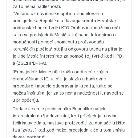
za to nema nadležnosti.
"Vezano uz novinarske upite o ‘sudjelovanju
predsjednika Republike u davanju kredita Hrvatske
poštanske banke tvrtki KIO Orahovica’ možemo reći
kako se predsjednik Mesić u toj banci informirao o
mogućnosti pomoći spomenutu proizvođaču
keramičkih pločica", stoji u odgovoru ureda na pitanje
je li se Mesić interesirao za pomoć toj tvrtki kod HPB-
a (ZSE:HPB-R-A).
"Predsjednik Mesić nije tražio odobrenje zajma
orahovičkom KIO-u, niti je ulazio u bankovne
procedure i modele odobravanja kredita, kako se
možda insinuira, jer za to nema nadležnosti", navodi se
u priopćenju.
Dodaje se da je predsjednika Republike uvijek
interesiralo da "poduzetnici, koji privrjeđuju u ovim
teškim uvjetima, nastave proizvoditi za domaće tržište
i za izvoz, i kad god može, predsjednik će u tom smislu
davati potporu".