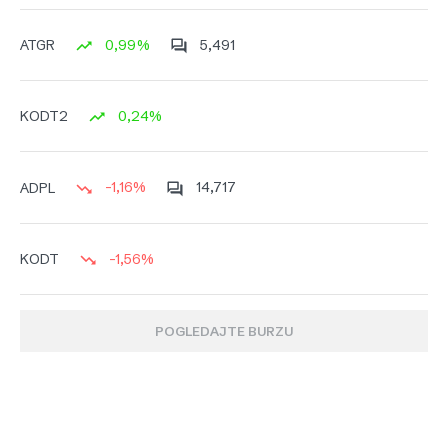
0,99%
5,491
ATGR
0,24%
KODT2
-1,16%
14,717
ADPL
-1,56%
KODT
POGLEDAJTE BURZU