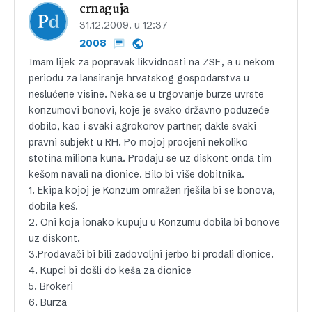
crnaguja
31.12.2009. u 12:37
2008
Imam lijek za popravak likvidnosti na ZSE, a u nekom
periodu za lansiranje hrvatskog gospodarstva u
neslućene visine. Neka se u trgovanje burze uvrste
konzumovi bonovi, koje je svako državno poduzeće
dobilo, kao i svaki agrokorov partner, dakle svaki
pravni subjekt u RH. Po mojoj procjeni nekoliko
stotina miliona kuna. Prodaju se uz diskont onda tim
kešom navali na dionice. Bilo bi više dobitnika.
1. Ekipa kojoj je Konzum omražen rješila bi se bonova,
dobila keš.
2. Oni koja ionako kupuju u Konzumu dobila bi bonove
uz diskont.
3.Prodavači bi bili zadovoljni jerbo bi prodali dionice.
4. Kupci bi došli do keša za dionice
5. Brokeri
6. Burza