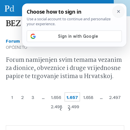
BEZ CENZURE – OPĆENITO
›
›
Forum
Tržište kapitala Hrvatska
BEZ CENZURE –
OPĆENITO
Forum namijenjen svim temama vezanim
za dionice, obveznice i druge vrijednosne
papire te trgovanje istima u Hrvatskoj.
1
2
3
…
1.656
1.657
1.658
…
2.497
2.498
2.499