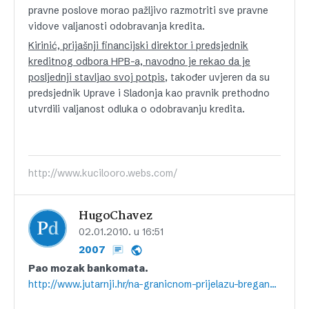
pravne poslove morao pažljivo razmotriti sve pravne
vidove valjanosti odobravanja kredita.
Kirinić, prijašnji financijski direktor i predsjednik
kreditnog odbora HPB-a, navodno je rekao da je
posljednji stavljao svoj potpis
, također uvjeren da su
predsjednik Uprave i Sladonja kao pravnik prethodno
utvrdili valjanost odluka o odobravanju kredita.
http://www.kucilooro.webs.com/
HugoChavez
02.01.2010. u 16:51
2007
Pao mozak bankomata.
http://www.jutarnji.hr/na-granicnom-prijelazu–bregana-uhicen-josip-protega-/447108/