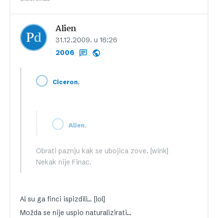
Alien
31.12.2009. u 16:26
2006
,
Ciceron
,
Alien
Obrati paznju kak se ubojica zove. [wink]
Nekak nije Finac.
Al su ga finci ispizdili… [lol]
Možda se nije uspio naturalizirati…