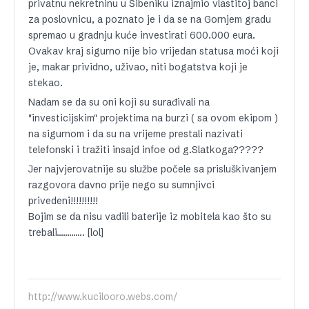
privatnu nekretninu u Šibeniku iznajmio vlastitoj banci
za poslovnicu, a poznato je i da se na Gornjem gradu
spremao u gradnju kuće investirati 600.000 eura.
Ovakav kraj sigurno nije bio vrijedan statusa moći koji
je, makar prividno, uživao, niti bogatstva koji je
stekao.
Nadam se da su oni koji su surađivali na
"investicijskim" projektima na burzi ( sa ovom ekipom )
na sigurnom i da su na vrijeme prestali nazivati
telefonski i tražiti insajd infoe od g.Slatkoga?????
Jer najvjerovatnije su službe počele sa prisluškivanjem
razgovora davno prije nego su sumnjivci
privedeni!!!!!!!!!!
Bojim se da nisu vadili baterije iz mobitela kao što su
trebali…………. [lol]
http://www.kucilooro.webs.com/