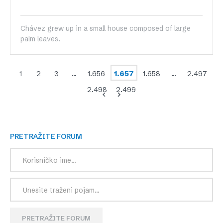
Chávez grew up in a small house composed of large
palm leaves.
1
2
3
…
1.656
1.657
1.658
…
2.497
2.498
2.499
PRETRAŽITE FORUM
PRETRAŽITE FORUM