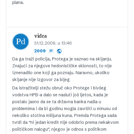
plana.
vidra
31.12.2009. u 13:46
2009
Da ga traži policija, Protega je saznao na skijanju.
Znajući za njegove hedonističke sklonosti, to nije
iznenadilo one koji ga poznaju. Naravno, ukoliko
skijanje nije izgovor za bijeg
Da istražitelji stežu obruč oko Protege i bivšeg
vodstva HPB-a dalo se nasluti još ljetos, kada je
postalo jasno da se ta državna banka našla u
problemima i da bi godinu mogla završiti u minusu od
nekoliko stotina milijuna kuna. Premda Protega sada
tvrdi da “ni jedan kredit nije odobrio prema nekakvom
političkom nalogu”, njegov je odnos s politikom