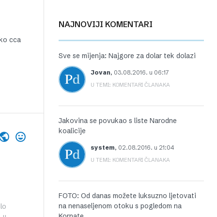
NAJNOVIJI KOMENTARI
ako cca
Sve se mijenja: Najgore za dolar tek dolazi
Jovan
,
03.08.2016. u 06:17
U TEMI: KOMENTARI ČLANAKA
Jakovina se povukao s liste Narodne
koalicije
system
,
02.08.2016. u 21:04
U TEMI: KOMENTARI ČLANAKA
FOTO: Od danas možete luksuzno ljetovati
na nenaseljenom otoku s pogledom na
lo
Kornate