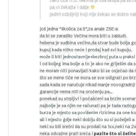
tako cca 17.3. nekima je bila skupa pa su č
pa vi čekajte i dalje
jedini ozbiljniji koji nije čekao se dobro 
još jedna “školica za 5”,za anale ZSE–a
da bi se zaradilo Večina mora biti u zabludi.
hebena je sudbina večine,da stvar bude bolja go
kupuj kada nitko neće i prodaj kad svi kupuju.
može li biti jednostavnije+bezbroj puta u prak
i od boljeg ima bolje a to je ako ne griješim da
ne moram niti ponavljati kako bi se osječao da 
što se mene tiče ne mora se sve odigrati po brzom 
sada kada se naručuje nikad manje novogradnji te
garancije nema niti na oročenju pa…
ponekad su strpljivi i počašćeni sa brzim scena
najbolje je sa njim ne računati pa je tada razloga 
burza je mjesto sa povišenim rizicima za one koji
ali i mjesto gdje neki dobiju što su si poželjeli a
neki su bili sretni da su prodali na 1xx,neki na
neka odvažne prati sreća i
pazite što si želite