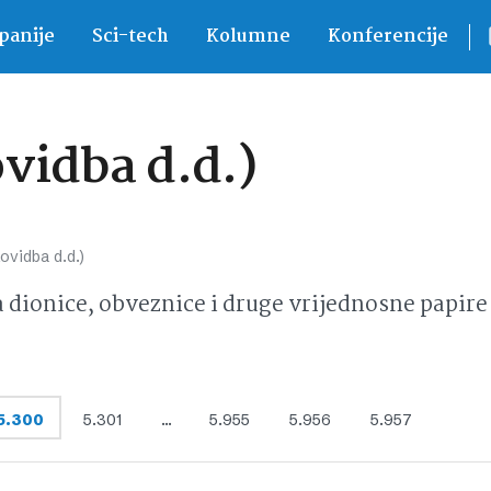
anije
Sci-tech
Kolumne
Konferencije
vidba d.d.)
ovidba d.d.)
ionice, obveznice i druge vrijednosne papire 
5.300
5.301
…
5.955
5.956
5.957