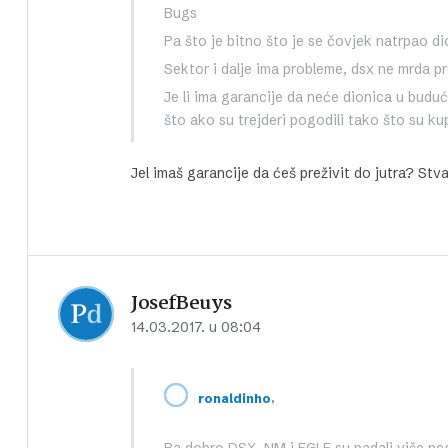
Bugs
Pa što je bitno što je se čovjek natrpao dio
Sektor i dalje ima probleme, dsx ne mrda pr
Je li ima garancije da neće dionica u buduć
što ako su trejderi pogodili tako što su ku
Jel imaš garancije da ćeš preživit do jutra? Stvar
JosefBeuys
14.03.2017. u 08:04
,
ronaldinho