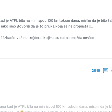
d je ATPL bila na min ispod 100 kn tokom dana, mislim da je bilo t
iako smo govorili da je to prilika koja se ne propušta !!,,
ao i izbacio većinu trejdera, kojima su ostale možda mrvice
2010
na kad je ATPL bila na min ispod 100 kn tokom dana, mislim da je bi