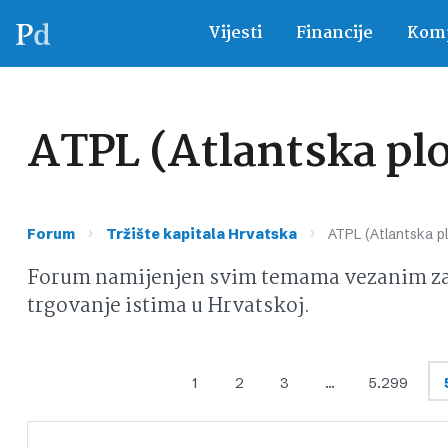
Vijesti
Financije
Komp
ATPL (Atlantska plo
›
›
Forum
Tržište kapitala Hrvatska
ATPL (Atlantska pl
Forum namijenjen svim temama vezanim za d
trgovanje istima u Hrvatskoj.
1
2
3
…
5.299