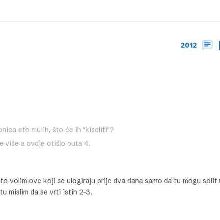
2012
nica eto mu ih, što će ih "kiseliti"?
e više a ovdje otišlo puta 4.
to volim ove koji se ulogiraju prije dva dana samo da tu mogu solit
u mislim da se vrti istih 2-3.