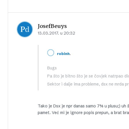
JosefBeuys
13.03.2017. u 20:32
,
robinh
Bugs
Pa što je bitno što je se čovjek natrpao dio
Sektor i dalje ima probleme, dsx ne mrda pr
Tako je Dsx je npr danas samo 7% u plusu;) uh š
pamet. Već mi je ignore popis prepun, a brat brat