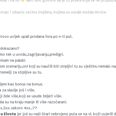
ekali i na 50
iako smo govorili da je to prilika koja se ne propušta 
nakrcao i izbacio većinu trejdera, kojima su ostale možda mrvice
tovo uvijek upali prodana fora po n-ti put.
si dokazano?
 smo tek u uvodu,zagrijavanju,predigri.
nisam na palubi.
scenariju,oni koji su naučili biti strpljivi tu su vještinu nemalo nap
melji za strpljive su tu.
rijem kao bonus na bonus.
za slavlje još i više.
 žele više,koji se usude željeti više.
 da su na kraju manje ili više razočarani.
 2xx,3xx uskoro 4xx…??
 u životu
jer još su naši Stari nebrojeno puta se na vl. koži uvjerili d