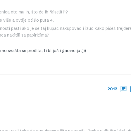
nica eto mu ih, što će ih "kiseliti"?
e više a ovdje otišlo puta 4.
nosti pasti ako je se taj kupac nakupovao i izuo kako pišeš trejder
pca nakitili sa papirićima?
no svašta se pročita, ti bi još i garanciju :)))
2012