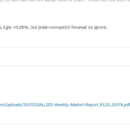
 su rasli tako da ovo danas ništa ne znači.. Treba vidit šta idući d
Egle +11,68%. Još jedan novopečni forumaš za ignore.
ent/uploads/2017/03/ALLIED-Weekly-Market-Report_10_03_2017b.pd