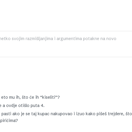
netko svojim razmišljanjima i argumentima potakne na novo
eto mu ih, što će ih “kiseliti”?
e a ovdje otišlo puta 4.
i pasti ako je se taj kupac nakupovao i izuo kako pišeš trejdere, št
apirićima?