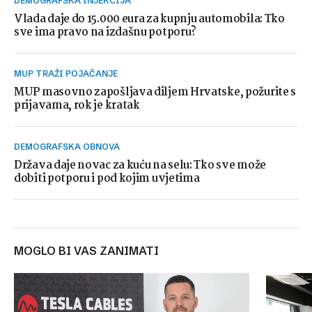
DEMOGRAFSKA INJEKCIJA
Vlada daje do 15.000 eura za kupnju automobila: Tko
sve ima pravo na izdašnu potporu?
MUP TRAŽI POJAČANJE
MUP masovno zapošljava diljem Hrvatske, požurite s
prijavama, rok je kratak
DEMOGRAFSKA OBNOVA
Država daje novac za kuću na selu: Tko sve može
dobiti potporu i pod kojim uvjetima
MOGLO BI VAS ZANIMATI