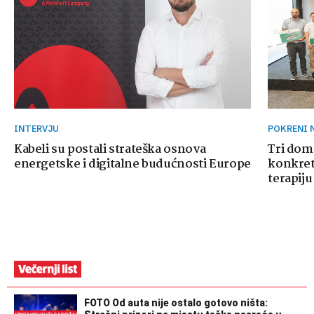
INTERVJU
POKRENI
Kabeli su postali strateška osnova
Tri dom
energetske i digitalne budućnosti Europe
konkretn
terapiju