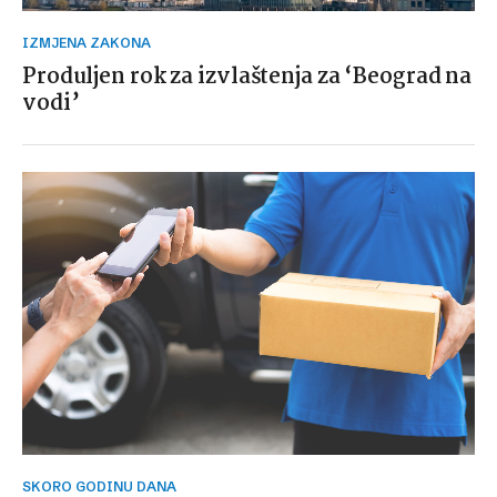
IZMJENA ZAKONA
Produljen rok za izvlaštenja za ‘Beograd na
vodi’
SKORO GODINU DANA