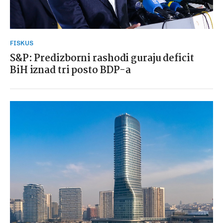
FISKUS
S&P: Predizborni rashodi guraju deficit
BiH iznad tri posto BDP-a