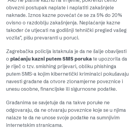
“Ako ne platite kaznu na vrijeme, pokrenut ćemo
obvezni postupak naplate i naplatiti zakašnjele
naknade. Iznos kazne povećat će se za 5% do 20%
ovisno o razdoblju zakašnjenja. Neplaćanje kazne
također će utjecati na godišnji tehnički pregled vašeg
vozila”, pišu prevaranti u poruci.
Zagrebačka policija istaknula je da ne šalje obavijesti
o
plaćanju kazni putem SMS poruka
te upozorila da
je riječ o tzv. smishing prijevari, obliku phishinga
putem SMS-a kojim kibernetički kriminalci pokušavaju
navesti građane da otvore zlonamjerne poveznice i
unesu osobne, financijske ili sigurnosne podatke.
Građanima se savjetuje da na takve poruke ne
odgovaraju, da ne otvaraju poveznice koje se u njima
nalaze te da ne unose svoje podatke na sumnjivim
internetskim stranicama.