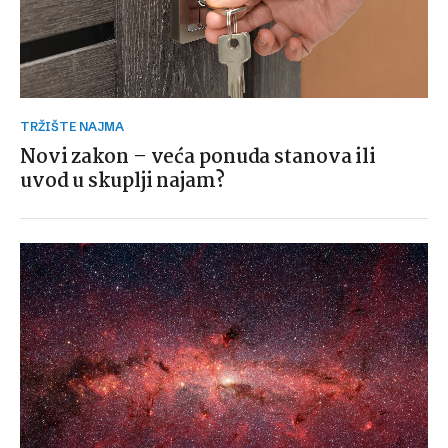
TRŽIŠTE NAJMA
Novi zakon – veća ponuda stanova ili
uvod u skuplji najam?