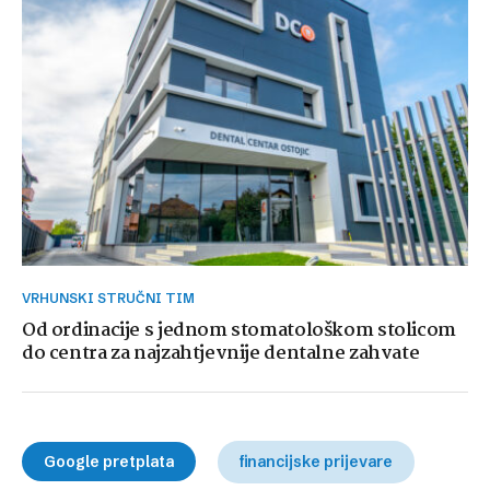
VRHUNSKI STRUČNI TIM
Od ordinacije s jednom stomatološkom stolicom
do centra za najzahtjevnije dentalne zahvate
Google pretplata
financijske prijevare