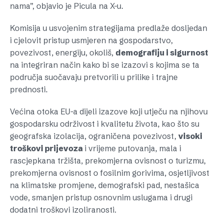
nama”, objavio je Picula na X-u.
Komisija u usvojenim strategijama predlaže dosljedan
i cjelovit pristup usmjeren na gospodarstvo,
povezivost, energiju, okoliš,
demografiju i sigurnost
na integriran način kako bi se izazovi s kojima se ta
područja suočavaju pretvorili u prilike i trajne
prednosti.
Većina otoka EU-a dijeli izazove koji utječu na njihovu
gospodarsku održivost i kvalitetu života, kao što su
geografska izolacija, ograničena povezivost,
visoki
troškovi prijevoza
i vrijeme putovanja, mala i
rascjepkana tržišta, prekomjerna ovisnost o turizmu,
prekomjerna ovisnost o fosilnim gorivima, osjetljivost
na klimatske promjene, demografski pad, nestašica
vode, smanjen pristup osnovnim uslugama i drugi
dodatni troškovi izoliranosti.