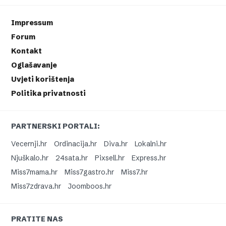
Impressum
Forum
Kontakt
Oglašavanje
Uvjeti korištenja
Politika privatnosti
PARTNERSKI PORTALI:
Vecernji.hr
Ordinacija.hr
Diva.hr
Lokalni.hr
Njuškalo.hr
24sata.hr
Pixsell.hr
Express.hr
Miss7mama.hr
Miss7gastro.hr
Miss7.hr
Miss7zdrava.hr
Joomboos.hr
PRATITE NAS