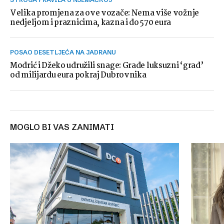
Velika promjena za ove vozače: Nema više vožnje
nedjeljom i praznicima, kazna i do 570 eura
POSAO DESETLJEĆA NA JADRANU
Modrić i Džeko udružili snage: Grade luksuzni ‘grad’
od milijardu eura pokraj Dubrovnika
MOGLO BI VAS ZANIMATI