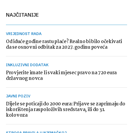
NAJČITANIJE
VRIJEDNOST RADA
Od iduće godine rastu plaće? Realno bi bilo očekivati
da se osnovni odbitak za 2027. godinu poveća
INKLUZIVNI DODATAK
Provjerite imate li svaki mjesec pravo na 720 eura
državnog novca
JAVNI POZIV
Dijele se poticaji do 2000 eura: Prijave se zaprimaju do
iskorištenja raspoloživih sredstava, ili do 31.
kolovoza
STROGA PRAVILA U NJEMAČKOJ