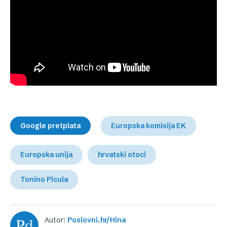
Google pretplata
Europska komisija EK
Europska unija
hrvatski otoci
Tonino Picula
Autor:
Poslovni.hr/Hina