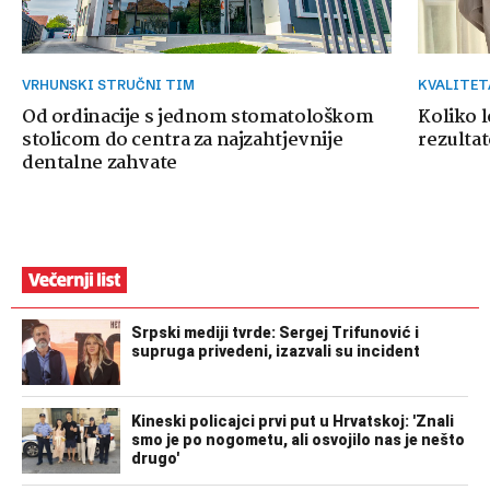
VRHUNSKI STRUČNI TIM
KVALITE
Od ordinacije s jednom stomatološkom
Koliko 
stolicom do centra za najzahtjevnije
rezultat
dentalne zahvate