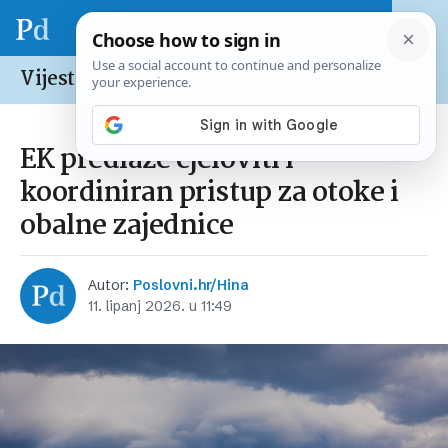
Vijesti /
Europska unija
EK predlaže cjeloviti i
koordiniran pristup za otoke i
obalne zajednice
Autor:
Poslovni.hr/Hina
11. lipanj 2026. u 11:49