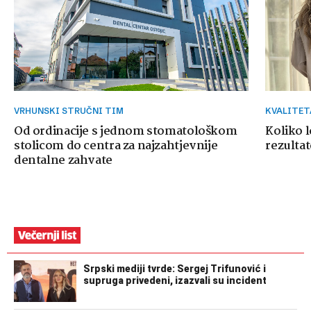
VRHUNSKI STRUČNI TIM
KVALITE
Od ordinacije s jednom stomatološkom
Koliko 
stolicom do centra za najzahtjevnije
rezultat
dentalne zahvate