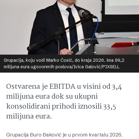
Grupacija, koju vodi Marko Ćosić, do kraja 2026. ima 99,2
milijuna eura ugovorenih poslova/Ivica Galović/PIXSELL
Ostvarena je EBITDA u visini od 3,4
milijuna eura dok su ukupni
konsolidirani prihodi iznosili 33,5
milijuna eura.
Grupacija Đuro Đaković je u prvom kvartalu 2026.