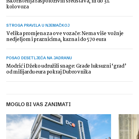
iskorištenja raspoloživih sredstava, ili do 31.
kolovoza
STROGA PRAVILA U NJEMAČKOJ
Velika promjena za ove vozače: Nema više vožnje
nedjeljom i praznicima, kazna i do 570 eura
POSAO DESETLJEĆA NA JADRANU
Modrić i Džeko udružili snage: Grade luksuzni ‘grad’
od milijardu eura pokraj Dubrovnika
MOGLO BI VAS ZANIMATI