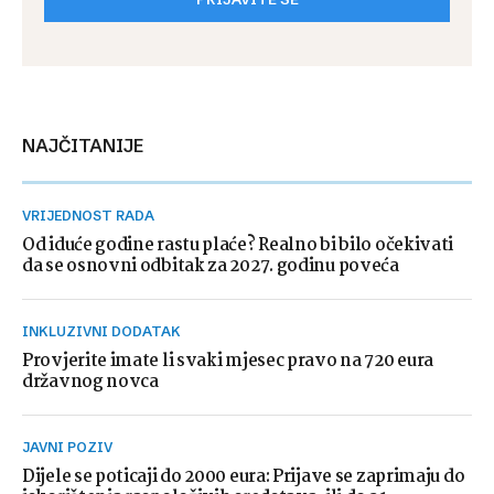
NAJČITANIJE
VRIJEDNOST RADA
Od iduće godine rastu plaće? Realno bi bilo očekivati
da se osnovni odbitak za 2027. godinu poveća
INKLUZIVNI DODATAK
Provjerite imate li svaki mjesec pravo na 720 eura
državnog novca
JAVNI POZIV
Dijele se poticaji do 2000 eura: Prijave se zaprimaju do