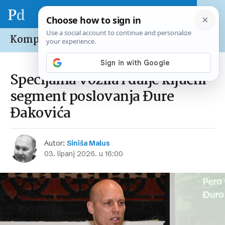
Kompanije /
Domaće
Specijalna vozila i dalje ključni
segment poslovanja Đure
Đakovića
Autor:
Siniša Malus
03. lipanj 2026. u 16:00