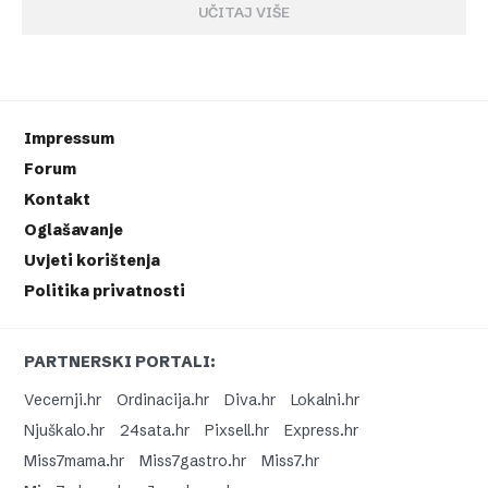
UČITAJ VIŠE
Impressum
Forum
Kontakt
Oglašavanje
Uvjeti korištenja
Politika privatnosti
PARTNERSKI PORTALI:
Vecernji.hr
Ordinacija.hr
Diva.hr
Lokalni.hr
Njuškalo.hr
24sata.hr
Pixsell.hr
Express.hr
Miss7mama.hr
Miss7gastro.hr
Miss7.hr