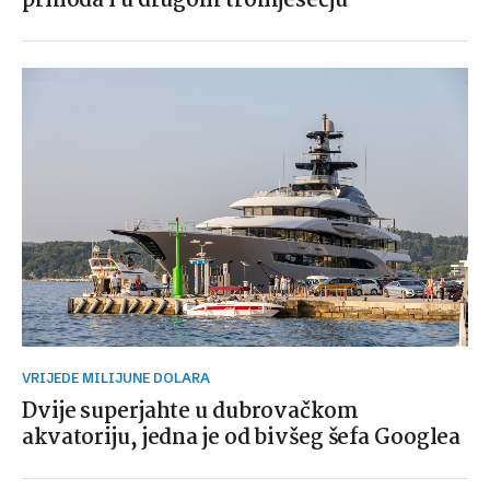
prihoda i u drugom tromjesečju
VRIJEDE MILIJUNE DOLARA
Dvije superjahte u dubrovačkom
akvatoriju, jedna je od bivšeg šefa Googlea