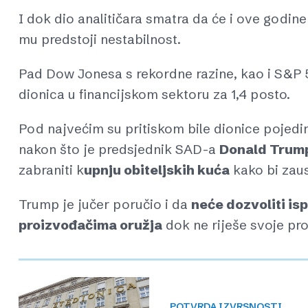
I dok dio analitičara smatra da će i ove godine
mu predstoji nestabilnost.
Pad Dow Jonesa s rekordne razine, kao i S&P 
dionica u financijskom sektoru za 1,4 posto.
Pod najvećim su pritiskom bile dionice pojedin
nakon što je predsjednik SAD-a
Donald Trum
zabraniti k
upnju obiteljskih kuća
kako bi zaus
Trump je jučer poručio i da
neće dozvoliti is
proizvođačima oružja
dok ne riješe svoje pr
POTVRDA IZVRSNOSTI