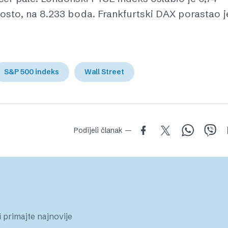
osto, na 8.233 boda. Frankfurtski DAX porastao j
S&P 500 indeks
Wall Street
Podijeli članak —
 primajte najnovije