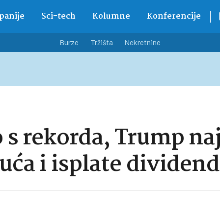
anije
Sci-tech
Kolumne
Konferencije
Burze
Tržišta
Nekretnine
o s rekorda, Trump na
uća i isplate dividend