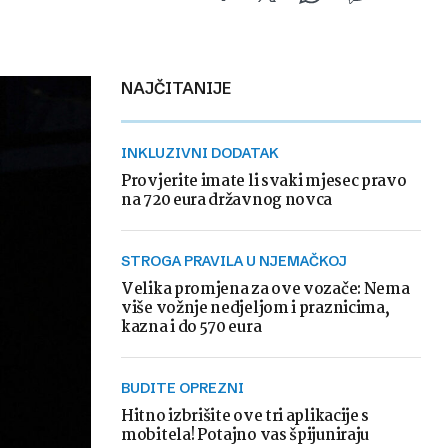
NAJČITANIJE
INKLUZIVNI DODATAK
Provjerite imate li svaki mjesec pravo
na 720 eura državnog novca
STROGA PRAVILA U NJEMAČKOJ
Velika promjena za ove vozače: Nema
više vožnje nedjeljom i praznicima,
kazna i do 570 eura
BUDITE OPREZNI
Hitno izbrišite ove tri aplikacije s
mobitela! Potajno vas špijuniraju