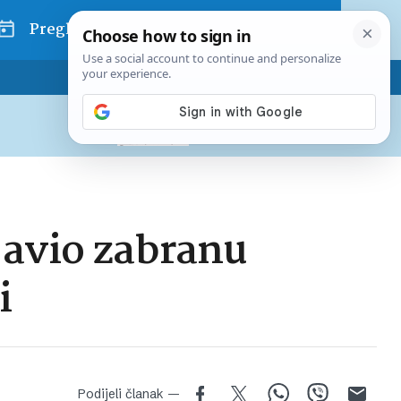
Pregled dana
Pretplatite se na Poslovni
Već od
10 EUR
mjesečno
javio zabranu
i
Podijeli članak —