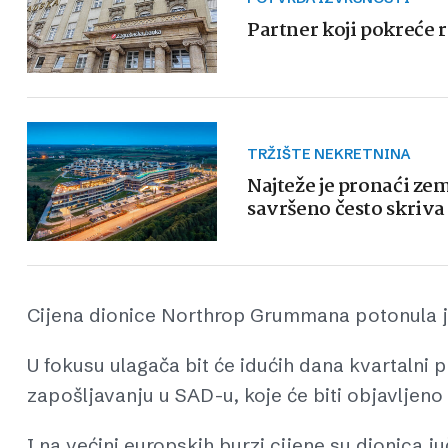
Partner koji pokreće 
TRŽIŠTE NEKRETNINA
Najteže je pronaći zem
savršeno često skriva
Cijena dionice Northrop Grummana potonula je
U fokusu ulagača bit će idućih dana kvartalni p
zapošljavanju u SAD-u, koje će biti objavljeno
I na većini europskih burzi cijene su dionica j