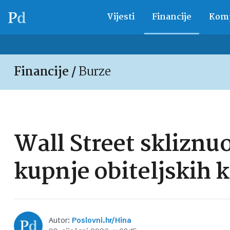
Vijesti
Financije
Komp
Financije /
Burze
Wall Street skliznu
kupnje obiteljskih k
Autor:
Poslovni.hr/Hina