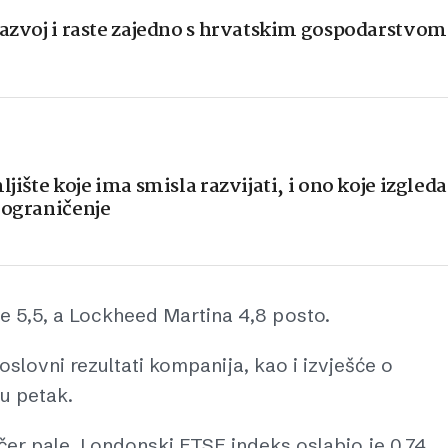
razvoj i raste zajedno s hrvatskim gospodarstvom
ljište koje ima smisla razvijati, i ono koje izgleda
 ograničenje
 5,5, a Lockheed Martina 4,8 posto.
oslovni rezultati kompanija, kao i izvješće o
 u petak.
učer pale. Londonski FTSE indeks oslabio je 0,74