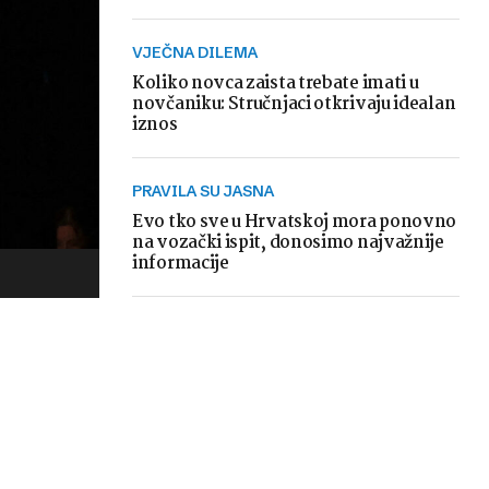
VJEČNA DILEMA
Koliko novca zaista trebate imati u
novčaniku: Stručnjaci otkrivaju idealan
iznos
PRAVILA SU JASNA
Evo tko sve u Hrvatskoj mora ponovno
na vozački ispit, donosimo najvažnije
informacije