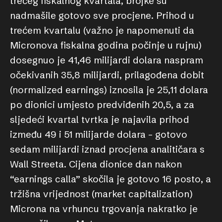
trećeg fiskalnog kvartala, brojke su
nadmašile gotovo sve procjene. Prihod u
trećem kvartalu (važno je napomenuti da
Micronova fiskalna godina počinje u rujnu)
dosegnuo je 41,46 milijardi dolara naspram
očekivanih 35,8 milijardi, prilagođena dobit
(normalized earnings) iznosila je 25,11 dolara
po dionici umjesto predviđenih 20,5, a za
sljedeći kvartal tvrtka je najavila prihod
između 49 i 51 milijarde dolara – gotovo
sedam milijardi iznad procjena analitičara s
Wall Streeta. Cijena dionice dan nakon
“earnings calla” skočila je gotovo 16 posto, a
tržišna vrijednost (market capitalization)
Microna na vrhuncu trgovanja nakratko je