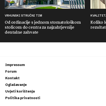
VRHUNSKI STRUČNI TIM
KVALITE
Od ordinacije s jednom stomatološkom
Koliko 
stolicom do centra za najzahtjevnije
rezultat
dentalne zahvate
Impressum
Forum
Kontakt
Oglašavanje
Uvjeti korištenja
Politika privatnosti