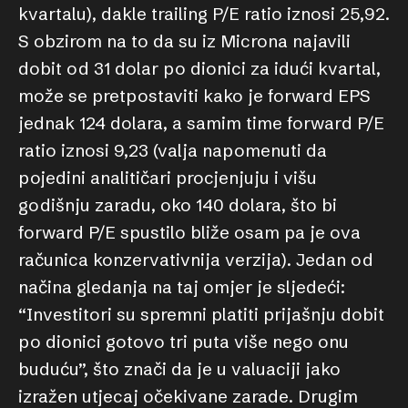
kvartalu), dakle trailing P/E ratio iznosi 25,92.
S obzirom na to da su iz Microna najavili
dobit od 31 dolar po dionici za idući kvartal,
može se pretpostaviti kako je forward EPS
jednak 124 dolara, a samim time forward P/E
ratio iznosi 9,23 (valja napomenuti da
pojedini analitičari procjenjuju i višu
godišnju zaradu, oko 140 dolara, što bi
forward P/E spustilo bliže osam pa je ova
računica konzervativnija verzija). Jedan od
načina gledanja na taj omjer je sljedeći:
“Investitori su spremni platiti prijašnju dobit
po dionici gotovo tri puta više nego onu
buduću”, što znači da je u valuaciji jako
izražen utjecaj očekivane zarade. Drugim