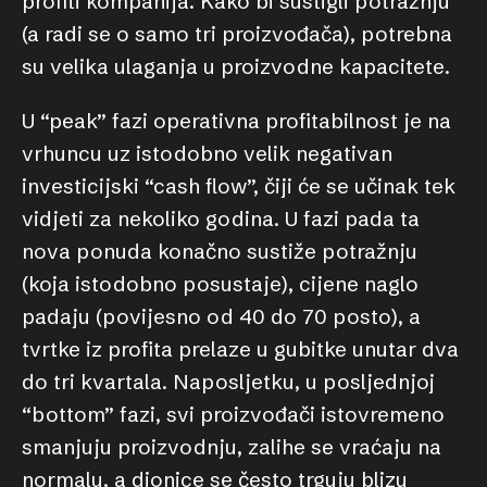
profiti kompanija. Kako bi sustigli potražnju
(a radi se o samo tri proizvođača), potrebna
su velika ulaganja u proizvodne kapacitete.
U “peak” fazi operativna profitabilnost je na
vrhuncu uz istodobno velik negativan
investicijski “cash flow”, čiji će se učinak tek
vidjeti za nekoliko godina. U fazi pada ta
nova ponuda konačno sustiže potražnju
(koja istodobno posustaje), cijene naglo
padaju (povijesno od 40 do 70 posto), a
tvrtke iz profita prelaze u gubitke unutar dva
do tri kvartala. Naposljetku, u posljednjoj
“bottom” fazi, svi proizvođači istovremeno
smanjuju proizvodnju, zalihe se vraćaju na
normalu, a dionice se često trguju blizu