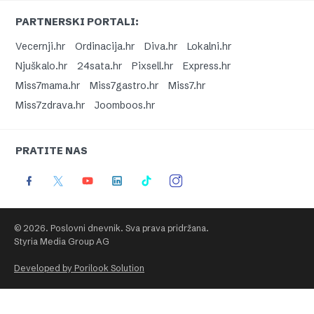
PARTNERSKI PORTALI:
Vecernji.hr
Ordinacija.hr
Diva.hr
Lokalni.hr
Njuškalo.hr
24sata.hr
Pixsell.hr
Express.hr
Miss7mama.hr
Miss7gastro.hr
Miss7.hr
Miss7zdrava.hr
Joomboos.hr
PRATITE NAS
© 2026. Poslovni dnevnik. Sva prava pridržana.
Styria Media Group AG
Developed by Porilook Solution