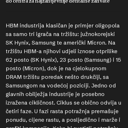
do centra za najzahtjevnije dentalne zahvate
HBM industrija klasičan je primjer oligopola
sa samo tri igrača na tržištu: južnokorejski
SK Hynix, Samsung te američki Micron. Na
tržištu HBM-a njihovi udjeli iznose otprilike
62 posto (SK Hynix), 23 posto (Samsung) i 15
posto (Micron), dok je na cjelokupnom
DRAM tržištu poredak nešto drukčiji, sa
Samsungom na vodećoj poziciji. Jedno od
glavnih obilježja industrije je posebno
izražena cikličnost. Ciklus se obično odvija u
četiri faze. U fazi rasta potražnja premašuje
ponudu, cijene rastu, a posljedično i marže i