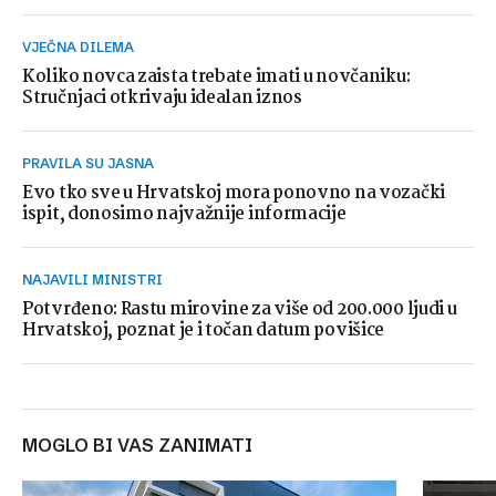
VJEČNA DILEMA
Koliko novca zaista trebate imati u novčaniku:
Stručnjaci otkrivaju idealan iznos
PRAVILA SU JASNA
Evo tko sve u Hrvatskoj mora ponovno na vozački
ispit, donosimo najvažnije informacije
NAJAVILI MINISTRI
Potvrđeno: Rastu mirovine za više od 200.000 ljudi u
Hrvatskoj, poznat je i točan datum povišice
MOGLO BI VAS ZANIMATI