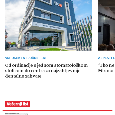
VRHUNSKI STRUČNI TIM
AI PLAT
Od ordinacije s jednom stomatološkom
‘Tko ne
stolicom do centra za najzahtjevnije
Mi smo o
dentalne zahvate