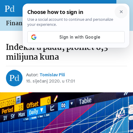
Financije /
Burze
Indeksi u padu, promet 8,3
milijuna kuna
Autor:
Tomislav Pili
16. siječanj 2020. u 17:01