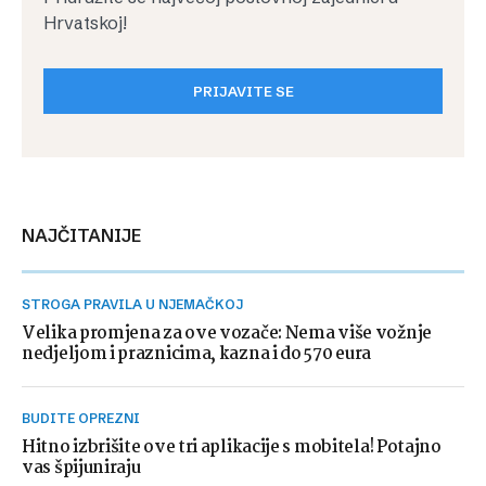
Hrvatskoj!
PRIJAVITE SE
NAJČITANIJE
STROGA PRAVILA U NJEMAČKOJ
Velika promjena za ove vozače: Nema više vožnje
nedjeljom i praznicima, kazna i do 570 eura
BUDITE OPREZNI
Hitno izbrišite ove tri aplikacije s mobitela! Potajno
vas špijuniraju