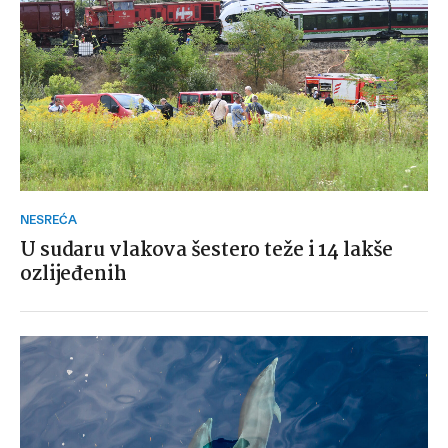
NESREĆA
U sudaru vlakova šestero teže i 14 lakše
ozlijeđenih