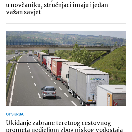
u novčaniku, stručnjaci imaju i jedan
važan savjet
OPSKRBA
Ukidanje zabrane teretnog cestovnog
prometa nedjeljom zbog niskog vodostaja