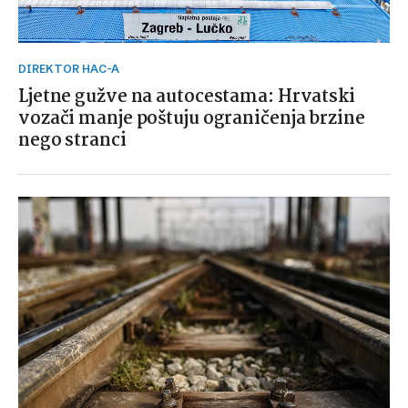
DIREKTOR HAC-A
Ljetne gužve na autocestama: Hrvatski
vozači manje poštuju ograničenja brzine
nego stranci