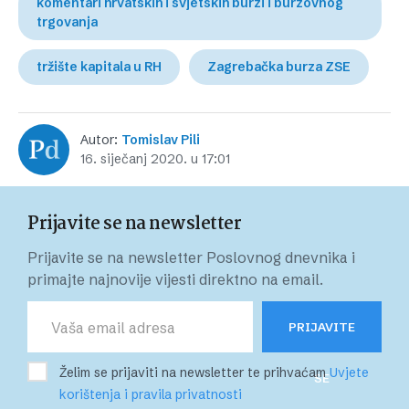
komentari hrvatskih i svjetskih burzi i burzovnog
trgovanja
tržište kapitala u RH
Zagrebačka burza ZSE
Autor:
Tomislav Pili
16. siječanj 2020. u 17:01
Prijavite se na newsletter
Prijavite se na newsletter Poslovnog dnevnika i
primajte najnovije vijesti direktno na email.
PRIJAVITE
Želim se prijaviti na newsletter te prihvaćam
Uvjete
SE
korištenja i pravila privatnosti