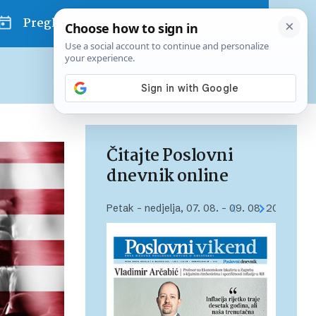
Pregled dana
Pretplatite se na Poslovni
Već od
10 EUR
mjesečno
Čitajte Poslovni
dnevnik online
Petak – nedjelja, 07. 08. – 09. 08. 2026.