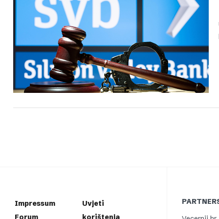
PARTNERS
Impressum
Uvjeti
Forum
korištenja
Vecernji.hr