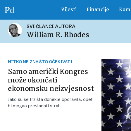
Vijesti
Financije
Komp
SVI ČLANCI AUTORA
William R. Rhodes
NITKO NE ZNA ŠTO OČEKIVATI
Samo američki Kongres
može okončati
ekonomsku neizvjesnost
Iako su se tržišta donekle oporavila, opet
bi mogao prevladati strah.