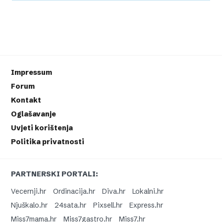
Impressum
Forum
Kontakt
Oglašavanje
Uvjeti korištenja
Politika privatnosti
PARTNERSKI PORTALI:
Vecernji.hr
Ordinacija.hr
Diva.hr
Lokalni.hr
Njuškalo.hr
24sata.hr
Pixsell.hr
Express.hr
Miss7mama.hr
Miss7gastro.hr
Miss7.hr