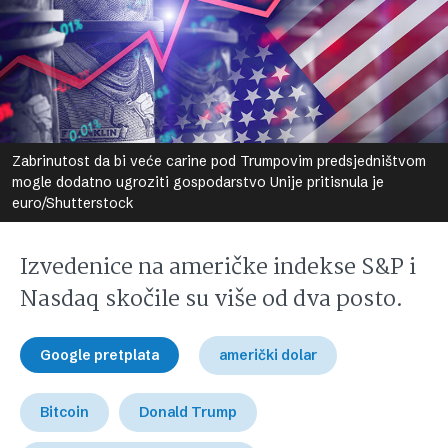
Zabrinutost da bi veće carine pod Trumpovim predsjedništvom
mogle dodatno ugroziti gospodarstvo Unije pritisnula je
euro/Shutterstock
Izvedenice na američke indekse S&P i
Nasdaq skočile su više od dva posto.
Google pretplata
američki dolar
Bitcoin
Donald Trump