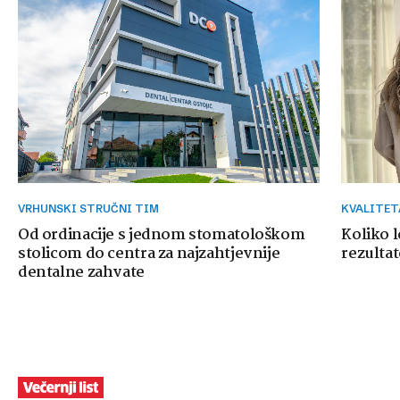
VRHUNSKI STRUČNI TIM
KVALITE
Od ordinacije s jednom stomatološkom
Koliko 
stolicom do centra za najzahtjevnije
rezultat
dentalne zahvate