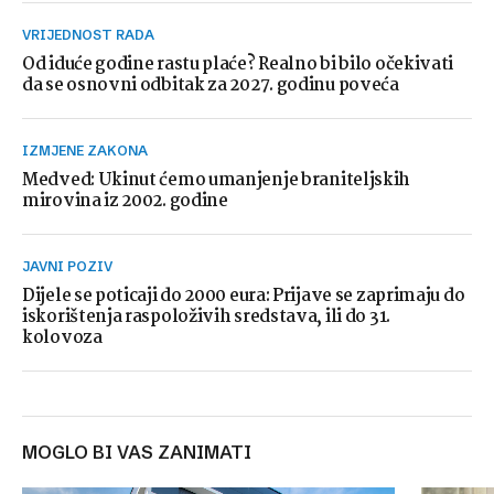
VRIJEDNOST RADA
Od iduće godine rastu plaće? Realno bi bilo očekivati
da se osnovni odbitak za 2027. godinu poveća
IZMJENE ZAKONA
Medved: Ukinut ćemo umanjenje braniteljskih
mirovina iz 2002. godine
JAVNI POZIV
Dijele se poticaji do 2000 eura: Prijave se zaprimaju do
iskorištenja raspoloživih sredstava, ili do 31.
kolovoza
MOGLO BI VAS ZANIMATI