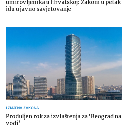
umirovljenika u Hrvatskoj: Zakoni u petak
idu u javno savjetovanje
IZMJENA ZAKONA
Produljen rok za izvlaštenja za ‘Beograd na
vodi’