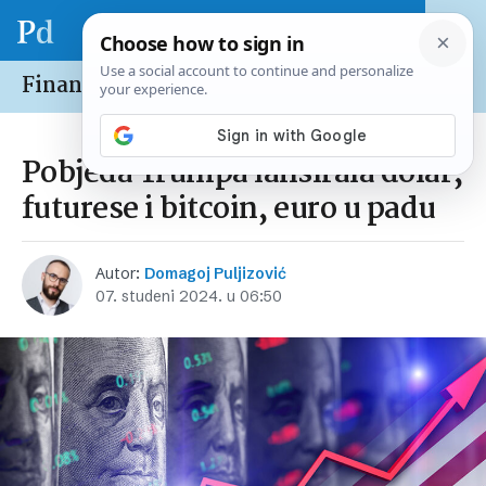
Financije /
Tržišta
Pobjeda Trumpa lansirala dolar,
futurese i bitcoin, euro u padu
Autor:
Domagoj Puljizović
07. studeni 2024. u 06:50