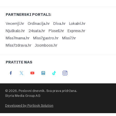
PARTNERSKI PORTALI:
Vecernji.hr
Ordinacija.hr
Diva.hr
Lokalni.hr
Njuškalo.hr
24sata.hr
Pixsell.hr
Express.hr
Miss7mama.hr
Miss7gastro.hr
Miss7.hr
Miss7zdrava.hr
Joomboos.hr
PRATITE NAS
© 2026. Poslovni dnevnik. Sva prava pridržana.
Styria Media Group AG
Developed by Porilook Solution