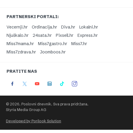
PARTNERSKI PORTALI:
Vecernji.hr
Ordinacija.hr
Diva.hr
Lokalni.hr
Njuškalo.hr
24sata.hr
Pixsell.hr
Express.hr
Miss7mama.hr
Miss7gastro.hr
Miss7.hr
Miss7zdrava.hr
Joomboos.hr
PRATITE NAS
© 2026. Poslovni dnevnik. Sva prava pridržana.
Styria Media Group AG
Developed by Porilook Solution