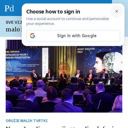
SVE VIJESTI NA TEMU:
malo i srednje poduzetništvo u RH
ORUŽJE MALIH TVRTKI