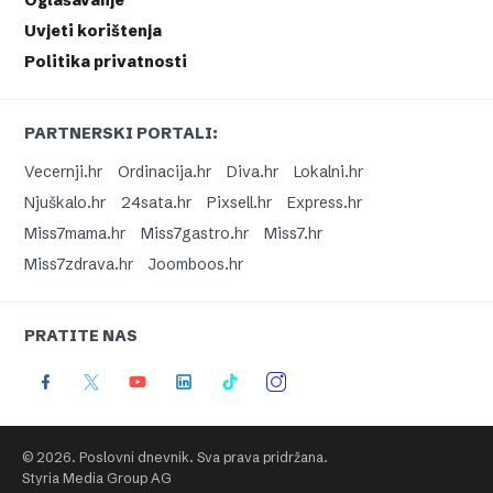
Uvjeti korištenja
Politika privatnosti
PARTNERSKI PORTALI:
Vecernji.hr
Ordinacija.hr
Diva.hr
Lokalni.hr
Njuškalo.hr
24sata.hr
Pixsell.hr
Express.hr
Miss7mama.hr
Miss7gastro.hr
Miss7.hr
Miss7zdrava.hr
Joomboos.hr
PRATITE NAS
© 2026. Poslovni dnevnik. Sva prava pridržana.
Styria Media Group AG