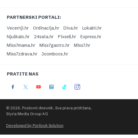
PARTNERSKI PORTALI:
Vecernji.hr
Ordinacija.hr
Diva.hr
Lokalni.hr
Njuškalo.hr
24sata.hr
Pixsell.hr
Express.hr
Miss7mama.hr
Miss7gastro.hr
Miss7.hr
Miss7zdrava.hr
Joomboos.hr
PRATITE NAS
© 2026. Poslovni dnevnik. Sva prava pridržana.
Styria Media Group AG
Developed by Porilook Solution