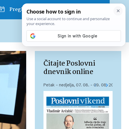
Pregled dana
Pretplatite se na Poslovni
Već od
10 EUR
mjesečno
Čitajte Poslovni
dnevnik online
Petak – nedjelja, 07. 08. – 09. 08. 2026.