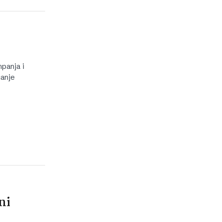
panja i
čanje
ni