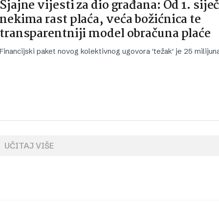
Sjajne vijesti za dio građana: Od 1. sije
nekima rast plaća, veća božićnica te
transparentniji model obračuna plaće
Financijski paket novog kolektivnog ugovora 'težak' je 25 milijun
UČITAJ VIŠE