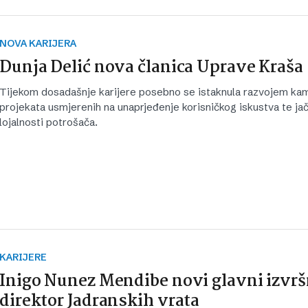
NOVA KARIJERA
Dunja Delić nova članica Uprave Kraša
Tijekom dosadašnje karijere posebno se istaknula razvojem kam
projekata usmjerenih na unaprjeđenje korisničkog iskustva te ja
lojalnosti potrošača.
KARIJERE
Inigo Nunez Mendibe novi glavni izvrš
direktor Jadranskih vrata