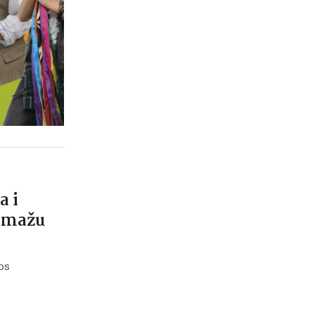
a i
pomažu
os