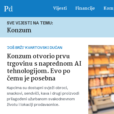
Vijesti
Financije
Komp
SVE VIJESTI NA TEMU:
Konzum
'JOŠ BRŽI' KVARTOVSKI DUĆAN
Konzum otvorio prvu
trgovinu s naprednom AI
tehnologijom. Evo po
čemu je posebna
Kupcima su dostupni svježi obroci,
snackovi, sendviči, kava i drugi proizvodi
prilagođeni užurbanom svakodnevnom
životu i lokaciji prodavaonice.