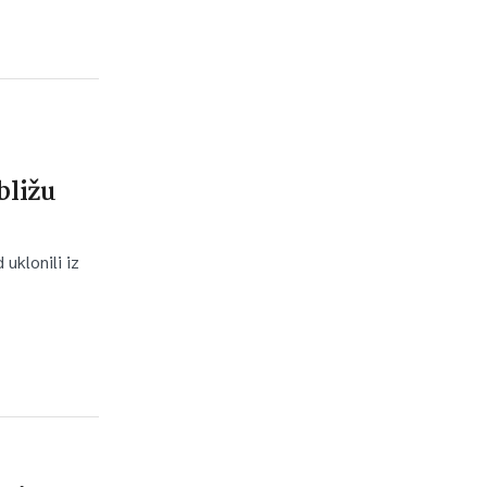
bližu
uklonili iz