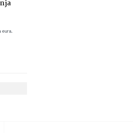
čnja
a eura.