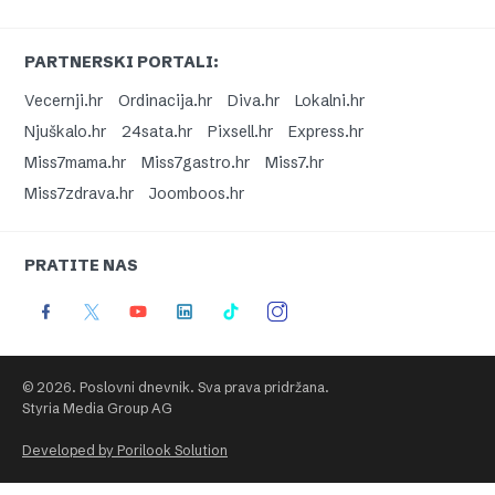
PARTNERSKI PORTALI:
Vecernji.hr
Ordinacija.hr
Diva.hr
Lokalni.hr
Njuškalo.hr
24sata.hr
Pixsell.hr
Express.hr
Miss7mama.hr
Miss7gastro.hr
Miss7.hr
Miss7zdrava.hr
Joomboos.hr
PRATITE NAS
© 2026. Poslovni dnevnik. Sva prava pridržana.
Styria Media Group AG
Developed by Porilook Solution