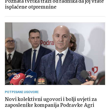
Poznata tvrtka traži od radnika da joj vrate
isplaćene otpremnine
POTPISANI UGOVORI
Novi kolektivni ugovori i bolji uvjeti za
zaposlenike kompanija Podravke Agri