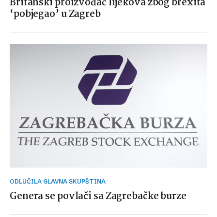
Britanski proizvođač lijekova zbog brexita
‘pobjegao’ u Zagreb
ODLUČILA GLAVNA SKUPŠTINA
Genera se povlači sa Zagrebačke burze