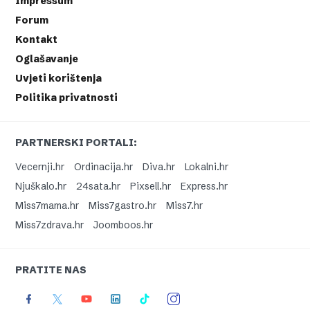
Impressum
Forum
Kontakt
Oglašavanje
Uvjeti korištenja
Politika privatnosti
PARTNERSKI PORTALI:
Vecernji.hr
Ordinacija.hr
Diva.hr
Lokalni.hr
Njuškalo.hr
24sata.hr
Pixsell.hr
Express.hr
Miss7mama.hr
Miss7gastro.hr
Miss7.hr
Miss7zdrava.hr
Joomboos.hr
PRATITE NAS