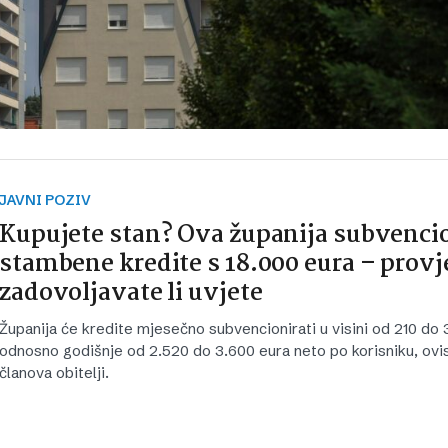
JAVNI POZIV
Kupujete stan? Ova županija subvenci
stambene kredite s 18.000 eura – provj
zadovoljavate li uvjete
Županija će kredite mjesečno subvencionirati u visini od 210 do 
odnosno godišnje od 2.520 do 3.600 eura neto po korisniku, ovi
članova obitelji.