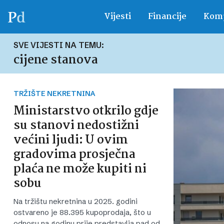
Vijesti
Financije
Komp
SVE VIJESTI NA TEMU:
cijene stanova
TRŽIŠTE NEKRETNINA
Ministarstvo otkrilo gdje
su stanovi nedostižni
većini ljudi: U ovim
gradovima prosječna
plaća ne može kupiti ni
sobu
Na tržištu nekretnina u 2025. godini
ostvareno je 88.395 kupoprodaja, što u
odnosu na godinu prije predstavlja pad od