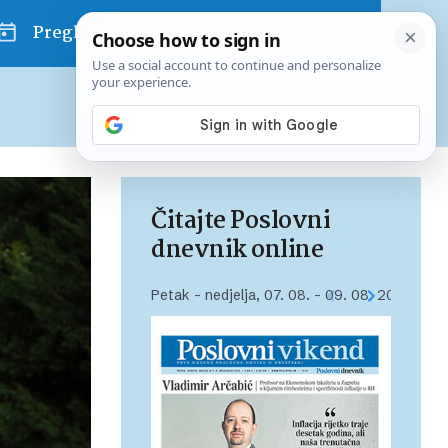
Pregled dana
Pretplatite se na Poslovni
Već od
10 EUR
mjesečno
Čitajte Poslovni
dnevnik online
Petak – nedjelja, 07. 08. – 09. 08. 2026.