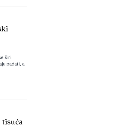
ski
e širi
ju padati, a
 tisuća