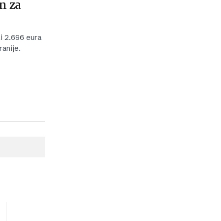
n za
li 2.696 eura
ranije.