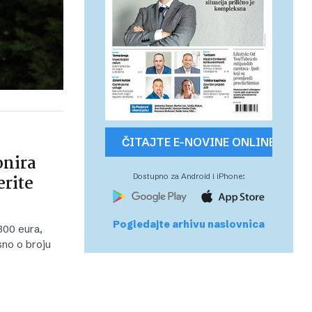
ČITAJTE E-NOVINE ONLINE
onira
erite
Dostupno za Android i iPhone:
Pogledajte arhivu naslovnica
300 eura,
sno o broju