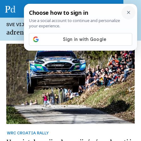
SVE VIJESTI NA TEMU:
adrenalinski turizam
WRC CROATIA RALLY