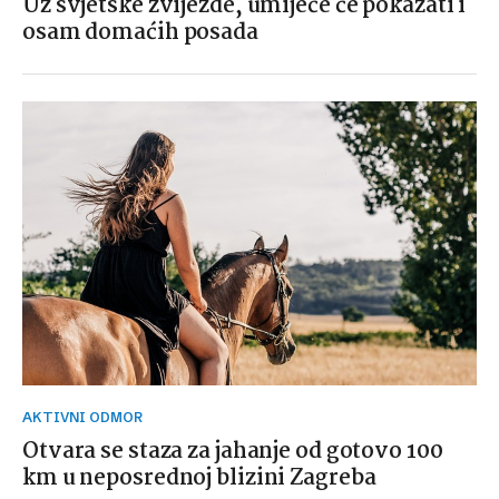
Uz svjetske zvijezde, umijeće će pokazati i
osam domaćih posada
AKTIVNI ODMOR
Otvara se staza za jahanje od gotovo 100
km u neposrednoj blizini Zagreba