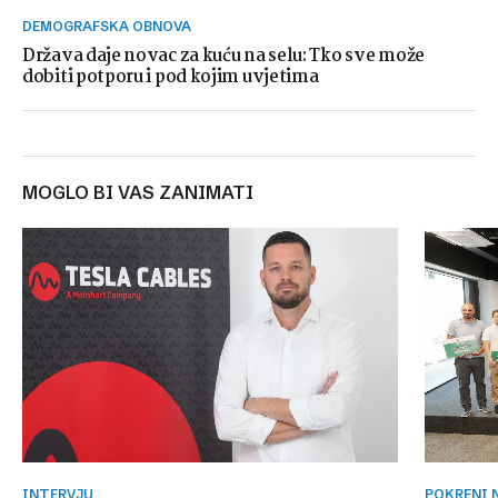
DEMOGRAFSKA OBNOVA
Država daje novac za kuću na selu: Tko sve može
dobiti potporu i pod kojim uvjetima
MOGLO BI VAS ZANIMATI
INTERVJU
POKRENI