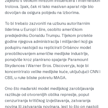
zajedno s velikom mrežom influencera i internetskih
trolova. Ipak, čak ni tako masivan aparat nije bio
dovoljan da osigura pobjedu na izborima.
To bi trebalo zazvoniti na uzbunu autoritarnim
liderima u Europi i šire, osobito američkom
predsjedniku Donaldu Trumpu. Tijekom protekle
godine njegova administracija i milijarderi koji ga
podupiru nastojali su replicirati Orbánov model
preoblikovanjem američke medijske industrije,
ponajviše kroz planirano spajanje Paramount
Skydancea i Warner Bros. Discoveryja, koje bi
koncentriralo velike medijske kuće, uključujući CNN i
CBS, u ruke bliske pokretu MAGA.
Ono što mađarski model medijskog zarobljavanja
razlikuje od otvorenijih oblika represije, poput
cenzuriranja kritičkog izvještavanja, zatvaranja
novina ili zatvaranja novinara, jest to što on nastoji