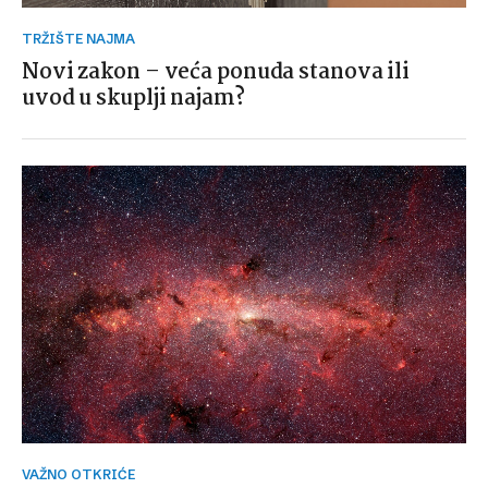
TRŽIŠTE NAJMA
Novi zakon – veća ponuda stanova ili
uvod u skuplji najam?
VAŽNO OTKRIĆE