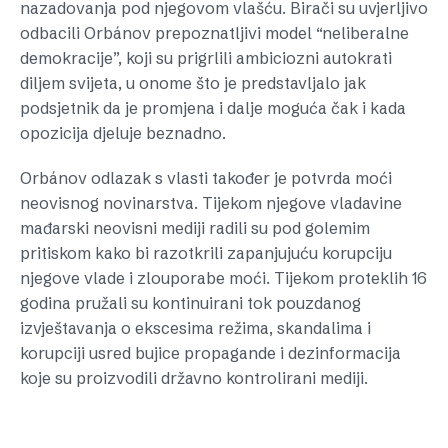
nazadovanja pod njegovom vlašću. Birači su uvjerljivo
odbacili Orbánov prepoznatljivi model “neliberalne
demokracije”, koji su prigrlili ambiciozni autokrati
diljem svijeta, u onome što je predstavljalo jak
podsjetnik da je promjena i dalje moguća čak i kada
opozicija djeluje beznadno.
Orbánov odlazak s vlasti također je potvrda moći
neovisnog novinarstva. Tijekom njegove vladavine
mađarski neovisni mediji radili su pod golemim
pritiskom kako bi razotkrili zapanjujuću korupciju
njegove vlade i zlouporabe moći. Tijekom proteklih 16
godina pružali su kontinuirani tok pouzdanog
izvještavanja o ekscesima režima, skandalima i
korupciji usred bujice propagande i dezinformacija
koje su proizvodili državno kontrolirani mediji.