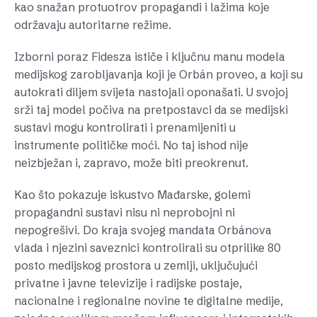
kao snažan protuotrov propagandi i lažima koje
održavaju autoritarne režime.
Izborni poraz Fidesza ističe i ključnu manu modela
medijskog zarobljavanja koji je Orbán proveo, a koji su
autokrati diljem svijeta nastojali oponašati. U svojoj
srži taj model počiva na pretpostavci da se medijski
sustavi mogu kontrolirati i prenamijeniti u
instrumente političke moći. No taj ishod nije
neizbježan i, zapravo, može biti preokrenut.
Kao što pokazuje iskustvo Mađarske, golemi
propagandni sustavi nisu ni neprobojni ni
nepogrešivi. Do kraja svojeg mandata Orbánova
vlada i njezini saveznici kontrolirali su otprilike 80
posto medijskog prostora u zemlji, uključujući
privatne i javne televizije i radijske postaje,
nacionalne i regionalne novine te digitalne medije,