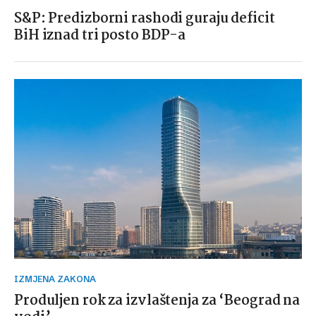
S&P: Predizborni rashodi guraju deficit
BiH iznad tri posto BDP-a
IZMJENA ZAKONA
Produljen rok za izvlaštenja za ‘Beograd na