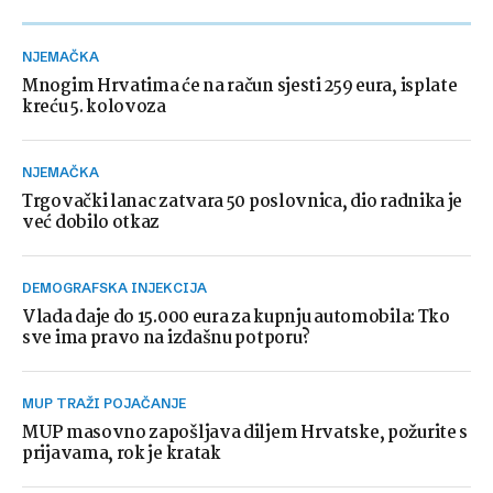
NJEMAČKA
Mnogim Hrvatima će na račun sjesti 259 eura, isplate
kreću 5. kolovoza
NJEMAČKA
Trgovački lanac zatvara 50 poslovnica, dio radnika je
već dobilo otkaz
DEMOGRAFSKA INJEKCIJA
Vlada daje do 15.000 eura za kupnju automobila: Tko
sve ima pravo na izdašnu potporu?
MUP TRAŽI POJAČANJE
MUP masovno zapošljava diljem Hrvatske, požurite s
prijavama, rok je kratak