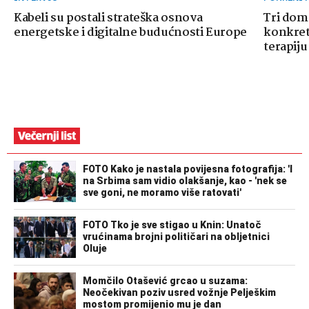
Kabeli su postali strateška osnova
Tri dom
energetske i digitalne budućnosti Europe
konkretn
terapiju