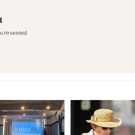
u
 u Hrvatskoj!