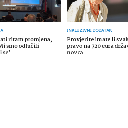
MA
INKLUZIVNI DODATAK
rati ritam promjena,
Provjerite imate li sva
Mi smo odlučili
pravo na 720 eura drž
i se’
novca