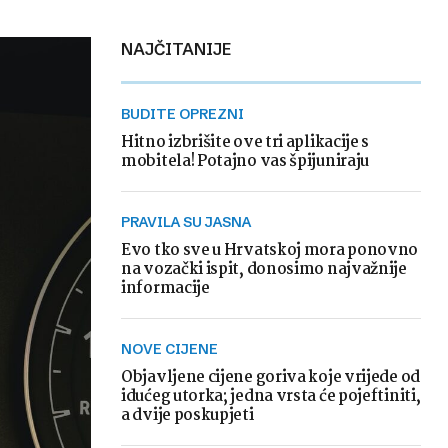
NAJČITANIJE
BUDITE OPREZNI
Hitno izbrišite ove tri aplikacije s
mobitela! Potajno vas špijuniraju
PRAVILA SU JASNA
Evo tko sve u Hrvatskoj mora ponovno
na vozački ispit, donosimo najvažnije
informacije
NOVE CIJENE
Objavljene cijene goriva koje vrijede od
idućeg utorka; jedna vrsta će pojeftiniti,
a dvije poskupjeti