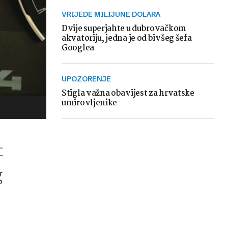
VRIJEDE MILIJUNE DOLARA
Dvije superjahte u dubrovačkom
akvatoriju, jedna je od bivšeg šefa
Googlea
UPOZORENJE
Stigla važna obavijest za hrvatske
umirovljenike
t
g