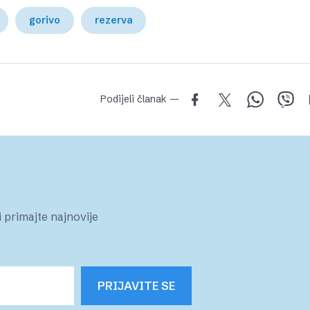
gorivo
rezerva
Podijeli članak —
 primajte najnovije
PRIJAVITE SE