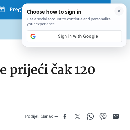
Pregled dana
Pretplatite se na Poslovni
Već od
10 EUR
mjesečno
 prijeći čak 120
Podijeli članak —