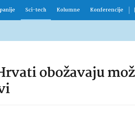
anije
Sci-tech
Kolumne
Konferencije
Hrvati obožavaju može
vi