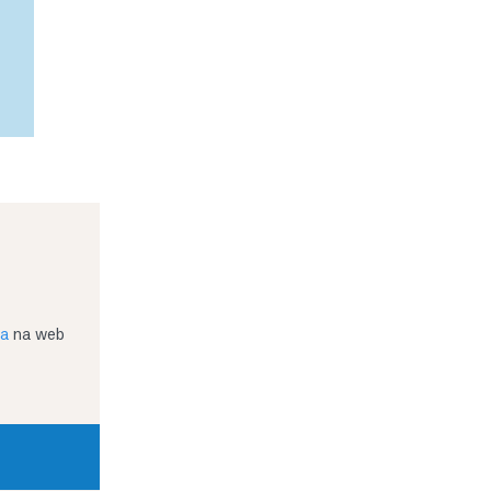
ja
na web