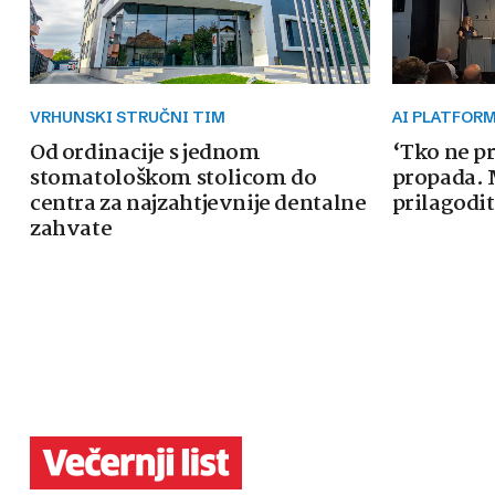
VRHUNSKI STRUČNI TIM
AI PLATFOR
Od ordinacije s jednom
‘Tko ne p
stomatološkom stolicom do
propada. 
centra za najzahtjevnije dentalne
prilagodit
zahvate