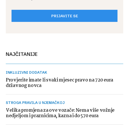
PRIJAVITE SE
NAJČITANIJE
INKLUZIVNI DODATAK
Provjerite imate li svaki mjesec pravo na 720 eura
državnog novca
STROGA PRAVILA U NJEMAČKOJ
Velika promjena za ove vozače: Nema više vožnje
nedjeljom i praznicima, kazna i do 570 eura