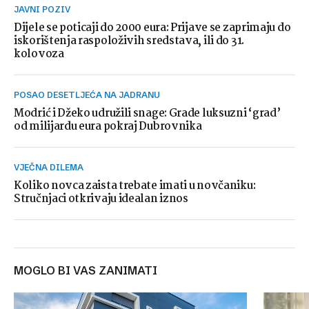
JAVNI POZIV
Dijele se poticaji do 2000 eura: Prijave se zaprimaju do
iskorištenja raspoloživih sredstava, ili do 31.
kolovoza
POSAO DESETLJEĆA NA JADRANU
Modrić i Džeko udružili snage: Grade luksuzni ‘grad’
od milijardu eura pokraj Dubrovnika
VJEČNA DILEMA
Koliko novca zaista trebate imati u novčaniku:
Stručnjaci otkrivaju idealan iznos
MOGLO BI VAS ZANIMATI