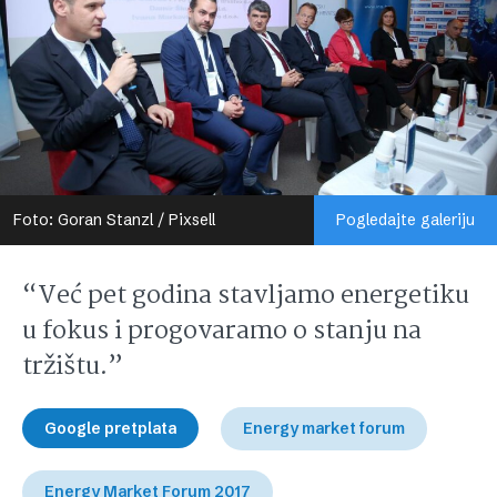
Foto: Goran Stanzl / Pixsell
Pogledajte galeriju
“Već pet godina stavljamo energetiku
u fokus i progovaramo o stanju na
tržištu.”
Google pretplata
Energy market forum
Energy Market Forum 2017