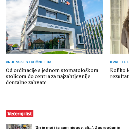
VRHUNSKI STRUČNI TIM
KVALITE
Od ordinacije s jednom stomatološkom
Koliko 
stolicom do centra za najzahtjevnije
rezultat
dentalne zahvate