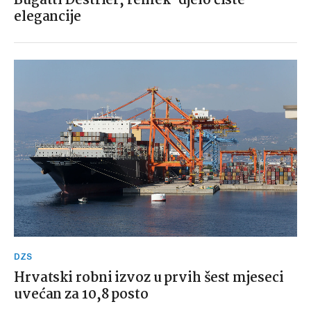
Bugatti Destrier, remek-djelo čiste
elegancije
DZS
Hrvatski robni izvoz u prvih šest mjeseci
uvećan za 10,8 posto