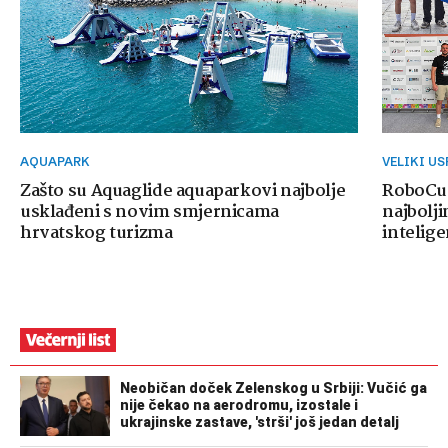
AQUAPARK
VELIKI U
Zašto su Aquaglide aquaparkovi najbolje
RoboCup
usklađeni s novim smjernicama
najbolji
hrvatskog turizma
intelige