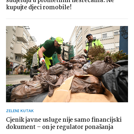
sudjeluju u prometnim nesrećama: Ne
kupujte djeci romobile!
ZELENI KUTAK
Cjenik javne usluge nije samo financijski
dokument – on je regulator ponašanja