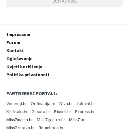
UČITAJ VIŠE
Impressum
Forum
Kontakt
Oglašavanje
Uvjeti korištenja
Politika privatnosti
PARTNERSKI PORTALI:
Vecernji.hr
Ordinacija.hr
Diva.hr
Lokalni.hr
Njuškalo.hr
24sata.hr
Pixsell.hr
Express.hr
Miss7mama.hr
Miss7gastro.hr
Miss7.hr
Miss7zdrava.hr
Joomboos.hr