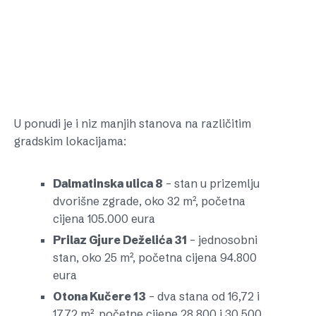
U ponudi je i niz manjih stanova na različitim
gradskim lokacijama:
Dalmatinska ulica 8
– stan u prizemlju
dvorišne zgrade, oko 32 m², početna
cijena 105.000 eura
Prilaz Gjure Deželića 31
– jednosobni
stan, oko 25 m², početna cijena 94.800
eura
Otona Kučere 13
– dva stana od 16,72 i
17,72 m², početne cijene 28.800 i 30.500