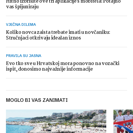
Hitno izbrišite ove tri aplikacije s mobitela! Potajno
vas špijuniraju
VJEČNA DILEMA
Koliko novca zaista trebate imati u novčaniku:
Stručnjaci otkrivaju idealan iznos
PRAVILA SU JASNA
Evo tko sve u Hrvatskoj mora ponovno na vozački
ispit, donosimo najvažnije informacije
MOGLO BI VAS ZANIMATI