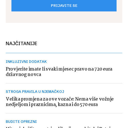
PRIJAVITE SE
NAJČITANIJE
INKLUZIVNI DODATAK
Provjerite imate li svaki mjesec pravo na 720 eura
državnog novca
STROGA PRAVILA U NJEMAČKOJ
Velika promjena za ove vozače: Nema više vožnje
nedjeljom i praznicima, kazna i do 570 eura
BUDITE OPREZNI