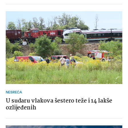
NESREĆA
U sudaru vlakova šestero teže i 14 lakše
ozlijeđenih