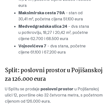
eura
Maksimirska cesta 79A
– stan od
30,41 m², početna cijena 51.100 eura
Medvedgradska ulica 24
– dva stana
u potkrovlju, 18,27 i 20,42 m², početne
cijene 62.700 i 68.500 eura
Vojnovićeva 7
– dva stana, početne
cijene 61.100 i 67.200 eura
Split: poslovni prostor u Pojišanskoj
za 126.000 eura
U Splitu se prodaje
poslovni prostor
u Pojišanskoj
ulici 12, površine oko 32 četvorna metra, s početnom
cijenom od 126.000 eura.