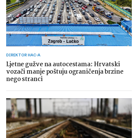
DIREKTOR HAC-A
Ljetne gužve na autocestama: Hrvatski
vozači manje poštuju ograničenja brzine
nego stranci