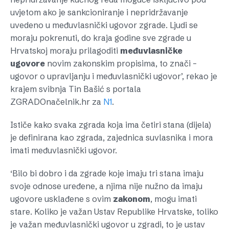
uvjetom ako je sankcioniranje i nepridržavanje
uvedeno u međuvlasnički ugovor zgrade. Ljudi se
moraju pokrenuti, do kraja godine sve zgrade u
Hrvatskoj moraju prilagoditi
međuvlasničke
ugovore
novim zakonskim propisima, to znači –
ugovor o upravljanju i međuvlasnički ugovor’, rekao je
krajem svibnja Tin Bašić s portala
ZGRADOnačelnik.hr za
N1
.
Ističe kako svaka zgrada koja ima četiri stana (dijela)
je definirana kao zgrada, zajednica suvlasnika i mora
imati međuvlasnički ugovor.
‘Bilo bi dobro i da zgrade koje imaju tri stana imaju
svoje odnose uređene, a njima nije nužno da imaju
ugovore usklađene s ovim
zakonom
, mogu imati
stare. Koliko je važan Ustav Republike Hrvatske, toliko
je važan međuvlasnički ugovor u zgradi, to je ustav