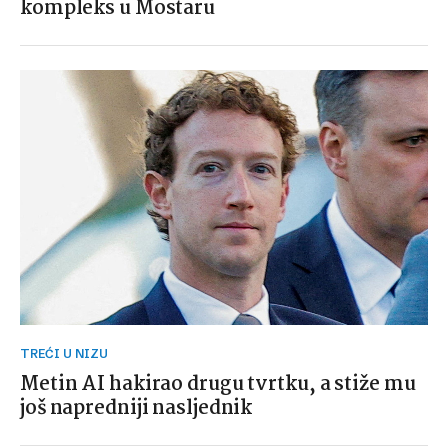
kompleks u Mostaru
TREĆI U NIZU
Metin AI hakirao drugu tvrtku, a stiže mu
još napredniji nasljednik