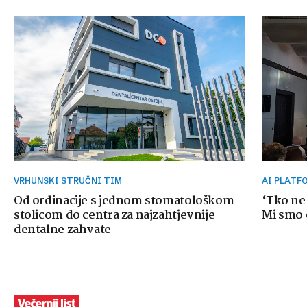
VRHUNSKI STRUČNI TIM
AI PLAT
Od ordinacije s jednom stomatološkom
‘Tko ne
stolicom do centra za najzahtjevnije
Mi smo o
dentalne zahvate