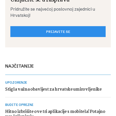
Uključite se u raspravu
Pridružite se najvećoj poslovnoj zajednici u
Hrvatskoj!
PRIJAVITE SE
NAJČITANIJE
UPOZORENJE
Stigla važna obavijest za hrvatske umirovljenike
BUDITE OPREZNI
Hitno izbrišite ove tri aplikacije s mobitela! Potajno