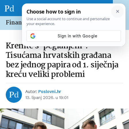
Financije /
Nekretnine
Krenite s ‘peglanjem’:
Tisućama hrvatskih građana
bez jednog papira od 1. siječnja
kreću veliki problemi
Autor:
Poslovni.hr
13. lipanj 2026. u 19:01