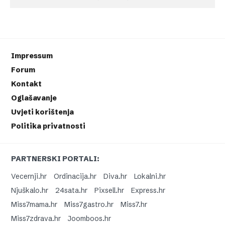
Impressum
Forum
Kontakt
Oglašavanje
Uvjeti korištenja
Politika privatnosti
PARTNERSKI PORTALI:
Vecernji.hr
Ordinacija.hr
Diva.hr
Lokalni.hr
Njuškalo.hr
24sata.hr
Pixsell.hr
Express.hr
Miss7mama.hr
Miss7gastro.hr
Miss7.hr
Miss7zdrava.hr
Joomboos.hr