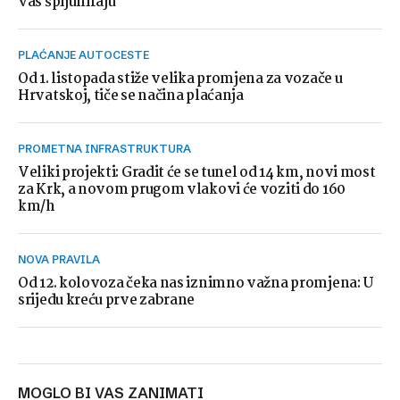
vas špijuniraju
PLAĆANJE AUTOCESTE
Od 1. listopada stiže velika promjena za vozače u
Hrvatskoj, tiče se načina plaćanja
PROMETNA INFRASTRUKTURA
Veliki projekti: Gradit će se tunel od 14 km, novi most
za Krk, a novom prugom vlakovi će voziti do 160
km/h
NOVA PRAVILA
Od 12. kolovoza čeka nas iznimno važna promjena: U
srijedu kreću prve zabrane
MOGLO BI VAS ZANIMATI