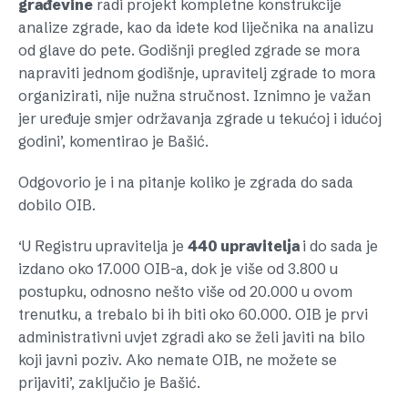
građevine
radi projekt kompletne konstrukcije
analize zgrade, kao da idete kod liječnika na analizu
od glave do pete. Godišnji pregled zgrade se mora
napraviti jednom godišnje, upravitelj zgrade to mora
organizirati, nije nužna stručnost. Iznimno je važan
jer uređuje smjer održavanja zgrade u tekućoj i idućoj
godini’, komentirao je Bašić.
Odgovorio je i na pitanje koliko je zgrada do sada
dobilo OIB.
‘U Registru upravitelja je
440 upravitelja
i do sada je
izdano oko 17.000 OIB-a, dok je više od 3.800 u
postupku, odnosno nešto više od 20.000 u ovom
trenutku, a trebalo bi ih biti oko 60.000. OIB je prvi
administrativni uvjet zgradi ako se želi javiti na bilo
koji javni poziv. Ako nemate OIB, ne možete se
prijaviti’, zaključio je Bašić.