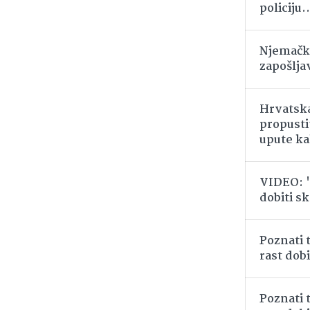
policiju..
Njemački
zapošlja
Hrvatska
propustit
upute ka
VIDEO: '
dobiti sk
Poznati 
rast dob
Poznati 