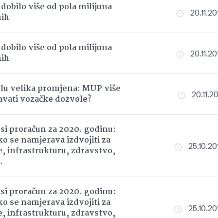
 dobilo više od pola milijuna
20.11.20
nih
 dobilo više od pola milijuna
20.11.20
nih
lu velika promjena: MUP više
20.11.20
avati vozačke dozvole?
si proračun za 2020. godinu:
ko se namjerava izdvojiti za
25.10.201
, infrastrukturu, zdravstvo,
.
si proračun za 2020. godinu:
ko se namjerava izdvojiti za
25.10.201
, infrastrukturu, zdravstvo,