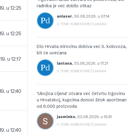
radnika je već dobilo otkaz
19. u 12:25
anlaser
,
06.08.2026. u 07:14
U TEMI: KOMENTARI ČLANAKA
19. u 12:25
Dio Hrvata mirovinu dobiva već 5. kolovoza,
bit će uvećana
19. u 12:17
lantana
,
03.08.2026. u 17:21
U TEMI: KOMENTARI ČLANAKA
9. u 12:40
‘Ubojica cijena’ otvara već četvrtu trgovinu
u Hrvatskoj, kupcima donosi širok asortiman
od 6.000 proizvoda
jasminko
,
03.08.2026. u 15:51
U TEMI: KOMENTARI ČLANAKA
9. u 12:40