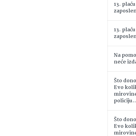
13. plaću
zaposle
13. plaću
zaposle
Na pomo
neće izd
Što dono
Evo koli
mirovine
policiju..
Što dono
Evo koli
mirovine