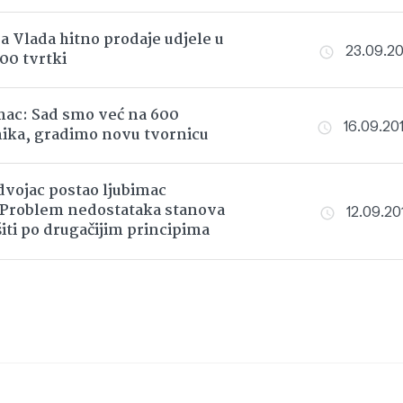
a Vlada hitno prodaje udjele u
23.09.201
300 tvrtki
ac: Sad smo već na 600
16.09.201
ika, gradimo novu tvornicu
 dvojac postao ljubimac
 Problem nedostataka stanova
12.09.201
šiti po drugačijim principima