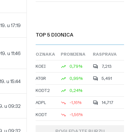
19. u 17:19
TOP 5 DIONICA
19. u 11:46
OZNAKA
PROMJENA
RASPRAVA
KOEI
0,79%
7,213
ATGR
0,99%
5,491
19. u 15:44
KODT2
0,24%
ADPL
-1,16%
14,717
9. u 09:32
KODT
-1,56%
9. u 09:32
POGLEDAJTE BURZU