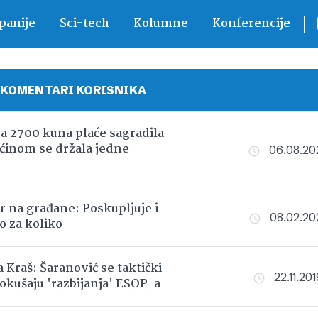
anije
Sci-tech
Kolumne
Konferencije
 KOMENTARI KORISNIKA
sa 2700 kuna plaće sagradila
ćinom se držala jedne
06.08.202
r na građane: Poskupljuje i
08.02.202
o za koliko
 Kraš: Šaranović se taktički
22.11.201
okušaju 'razbijanja' ESOP-a