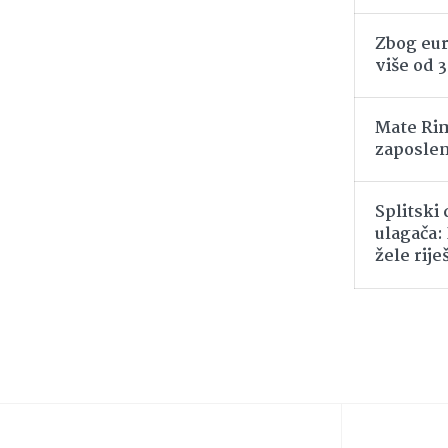
Zbog eur
više od 
Mate Rim
zaposlen
Splitski
ulagača:
žele rije