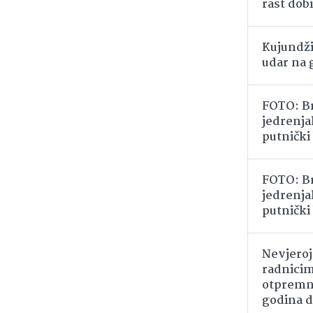
rast dob
Kujundži
udar na 
FOTO: Br
jedrenjak
putnički
FOTO: Br
jedrenjak
putnički
Nevjero
radnicim
otpremni
godina d