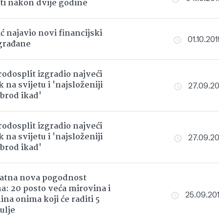
iti nakon dvije godine
ć najavio novi financijski
01.10.201
građane
odosplit izgradio najveći
 na svijetu i 'najsloženiji
27.09.201
 brod ikad'
odosplit izgradio najveći
 na svijetu i 'najsloženiji
27.09.201
 brod ikad'
jatna nova pogodnost
a: 20 posto veća mirovina i
25.09.201
na onima koji će raditi 5
ulje