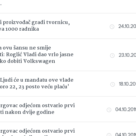
.
 proizvođač gradi tvornicu,
24.10.20
va 1000 radnika
 ovu šansu ne smije
i: Roglić Vladi dao vrlo jasne
23.10.20
ko dobiti Volkswagen
Ljudi će u mandatu ove vlade
18.10.20
oro 22, 23 posto veću plaću'
trgovac odjećom ostvario prvi
04.10.201
iti nakon dvije godine
trgovac odjećom ostvario prvi
04.10.201