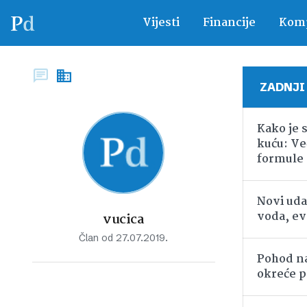
Vijesti
Financije
Komp
ZADNJI
Kako je 
kuću: Ve
formule
Novi uda
voda, ev
vucica
Član od 27.07.2019.
Pohod na
okreće p