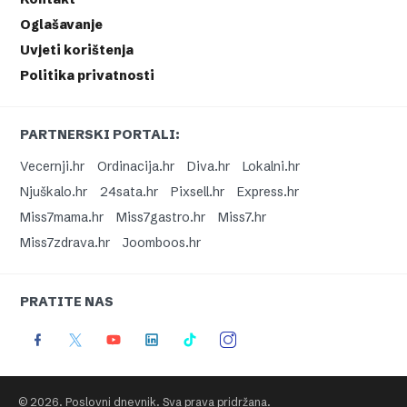
Oglašavanje
Uvjeti korištenja
Politika privatnosti
PARTNERSKI PORTALI:
Vecernji.hr
Ordinacija.hr
Diva.hr
Lokalni.hr
Njuškalo.hr
24sata.hr
Pixsell.hr
Express.hr
Miss7mama.hr
Miss7gastro.hr
Miss7.hr
Miss7zdrava.hr
Joomboos.hr
PRATITE NAS
© 2026. Poslovni dnevnik. Sva prava pridržana.