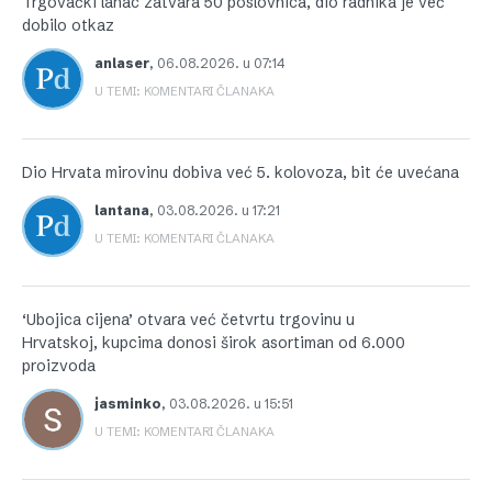
Trgovački lanac zatvara 50 poslovnica, dio radnika je već
dobilo otkaz
anlaser
,
06.08.2026. u 07:14
U TEMI: KOMENTARI ČLANAKA
Dio Hrvata mirovinu dobiva već 5. kolovoza, bit će uvećana
lantana
,
03.08.2026. u 17:21
U TEMI: KOMENTARI ČLANAKA
‘Ubojica cijena’ otvara već četvrtu trgovinu u
Hrvatskoj, kupcima donosi širok asortiman od 6.000
proizvoda
jasminko
,
03.08.2026. u 15:51
U TEMI: KOMENTARI ČLANAKA