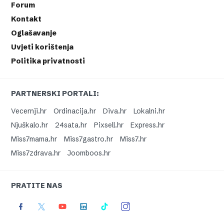
Forum
Kontakt
Oglašavanje
Uvjeti korištenja
Politika privatnosti
PARTNERSKI PORTALI:
Vecernji.hr
Ordinacija.hr
Diva.hr
Lokalni.hr
Njuškalo.hr
24sata.hr
Pixsell.hr
Express.hr
Miss7mama.hr
Miss7gastro.hr
Miss7.hr
Miss7zdrava.hr
Joomboos.hr
PRATITE NAS