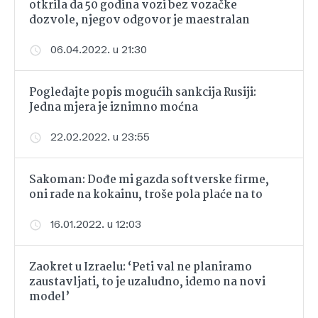
otkrila da 50 godina vozi bez vozačke
dozvole, njegov odgovor je maestralan
06.04.2022. u 21:30
Pogledajte popis mogućih sankcija Rusiji:
Jedna mjera je iznimno moćna
22.02.2022. u 23:55
Sakoman: Dođe mi gazda softverske firme,
oni rade na kokainu, troše pola plaće na to
16.01.2022. u 12:03
Zaokret u Izraelu: ‘Peti val ne planiramo
zaustavljati, to je uzaludno, idemo na novi
model’