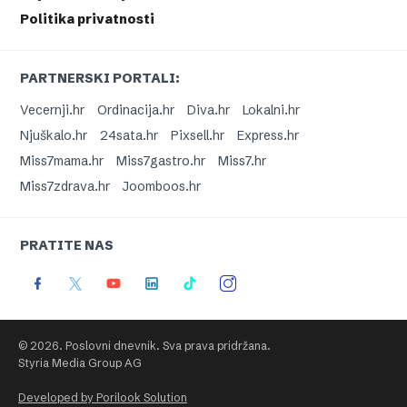
Politika privatnosti
PARTNERSKI PORTALI:
Vecernji.hr
Ordinacija.hr
Diva.hr
Lokalni.hr
Njuškalo.hr
24sata.hr
Pixsell.hr
Express.hr
Miss7mama.hr
Miss7gastro.hr
Miss7.hr
Miss7zdrava.hr
Joomboos.hr
PRATITE NAS
© 2026. Poslovni dnevnik. Sva prava pridržana.
Styria Media Group AG
Developed by Porilook Solution