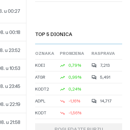
8. u 00:27
8. u 00:18
TOP 5 DIONICA
8. u 23:52
OZNAKA
PROMJENA
RASPRAVA
KOEI
0,79%
7,213
8. u 10:53
ATGR
0,99%
5,491
. u 23:45
KODT2
0,24%
ADPL
-1,16%
14,717
8. u 22:19
KODT
-1,56%
8. u 21:58
POGLEDAJTE BURZU