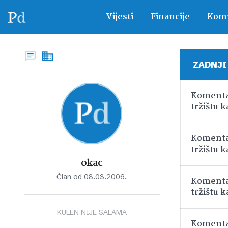
Vijesti
Financije
Komp
ZADNJI
Komenta
tržištu k
Komenta
tržištu k
okac
Član od 08.03.2006.
Komenta
tržištu k
KULEN NIJE SALAMA
Komenta