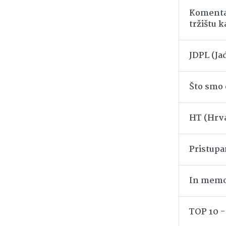
Komenta
tržištu k
JDPL (Ja
Što smo d
HT (Hrva
Pristup
In memo
TOP 10 -