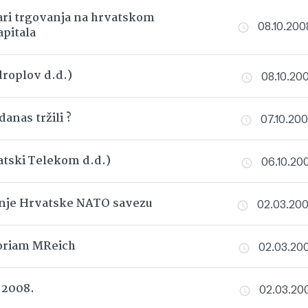
ri trgovanja na hrvatskom
08.10.200
apitala
droplov d.d.)
08.10.200
anas tržili ?
07.10.200
tski Telekom d.d.)
06.10.200
anje Hrvatske NATO savezu
02.03.2008
riam MReich
02.03.200
 2008.
02.03.200