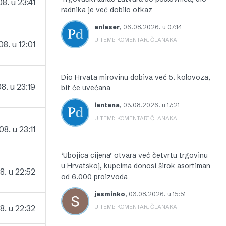
8. u 23:41
radnika je već dobilo otkaz
anlaser
,
06.08.2026. u 07:14
U TEMI: KOMENTARI ČLANAKA
8. u 12:01
Dio Hrvata mirovinu dobiva već 5. kolovoza,
8. u 23:19
bit će uvećana
lantana
,
03.08.2026. u 17:21
U TEMI: KOMENTARI ČLANAKA
8. u 23:11
‘Ubojica cijena’ otvara već četvrtu trgovinu
u Hrvatskoj, kupcima donosi širok asortiman
8. u 22:52
od 6.000 proizvoda
jasminko
,
03.08.2026. u 15:51
8. u 22:32
U TEMI: KOMENTARI ČLANAKA