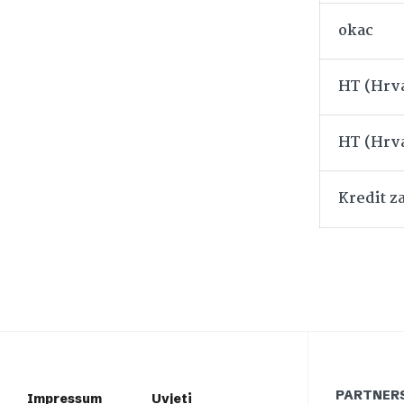
okac
HT (Hrva
HT (Hrva
Kredit z
PARTNERS
Impressum
Uvjeti